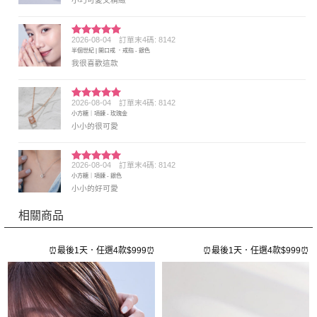
小巧可愛又精緻
2026-08-04
訂單末4碼: 8142
評分
5
滿
半個世紀 | 開口戒 ．戒指 - 銀色
分 5
我很喜歡這款
2026-08-04
訂單末4碼: 8142
評分
5
滿
小方糖｜項鍊 - 玫瑰金
分 5
小小的很可愛
2026-08-04
訂單末4碼: 8142
評分
5
滿
小方糖｜項鍊 - 銀色
分 5
小小的好可愛
相關商品
⏰
⏰最後1天．任選4款$999⏰
⏰最後1天．任選4款$999⏰