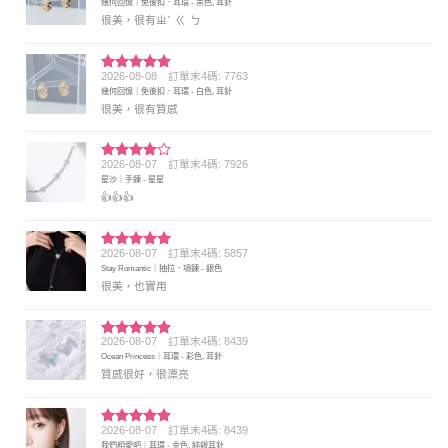
幾何回憶｜免後扣．耳環 - 黑色, 耳針
分 5
很美，很有ㄓˊ ㄍ ㄅ
2026-08-08
訂單末4碼: 7763
評分
5
滿
幾何回憶｜免後扣．耳環 - 白色, 耳針
分 5
很美，很有質感
2026-08-07
訂單末4碼: 7926
評分
4
星沙｜手鍊 - 星星
滿分 5
👍👍👍
2026-08-07
訂單末4碼: 5857
評分
5
滿
Stay Romantic｜抽拉．項鍊 - 銀色
分 5
很美，也實用
2026-08-07
訂單末4碼: 8439
評分
5
滿
Ocean Princess｜耳環 - 彩色, 耳針
分 5
質感很好，很漂亮
2026-08-07
訂單末4碼: 8439
評分
5
滿
我們相愛吧｜耳環 - 金色, 純銀耳針