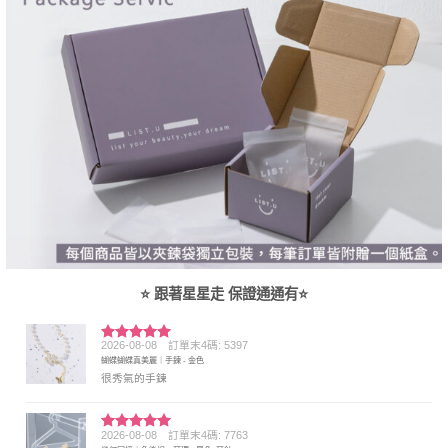
⭐ 跟著星星走 保證通通有⭐
2026-08-08
訂單末4碼: 5397
評分
5
滿
蝴蝶蝴蝶真美麗｜手鍊 - 金色
分 5
很秀氣的手鍊
2026-08-08
訂單末4碼: 7763
評分
5
滿