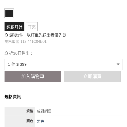
純銀耳針
耳夾
最後3件 | 以訂單先送出者優先⏰
規格編號 112-441C04E01
近30日售出：
加入購物車
立即購買
規格資訊
成對銷售
規格
黑色
顏色