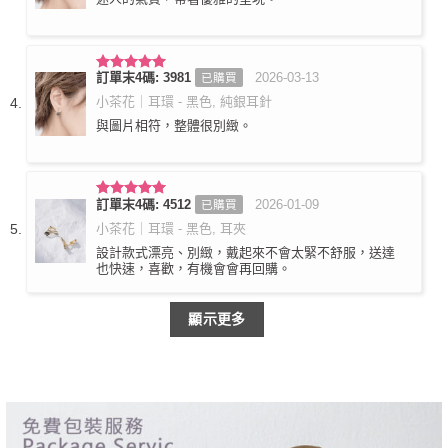
訂單末4碼: 3981
2026-03-13
已購買
評分
5
滿
分 5
小茶花｜耳環 - 黑色, 純銀耳針
與圖片相符，整體很別緻。
訂單末4碼: 4512
2026-01-09
已購買
評分
5
滿
分 5
小茶花｜耳環 - 黑色, 耳夾
設計款式漂亮、別緻，戴起來不會太緊不舒服，送達
也快速，喜歡，有機會會再回購。
顯示更多