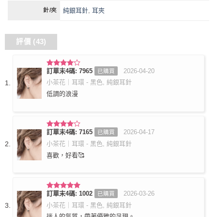
純銀耳針
,
耳夾
針/夾
評價 (43)
訂單末4碼: 7965
2026-04-20
已購買
評分
4
滿分 5
小茶花｜耳環 - 黑色, 純銀耳針
低調的浪漫
訂單末4碼: 7165
2026-04-17
已購買
評分
4
滿分 5
小茶花｜耳環 - 黑色, 純銀耳針
喜歡，好看🥰
訂單末4碼: 1002
2026-03-26
已購買
評分
5
滿
分 5
小茶花｜耳環 - 黑色, 純銀耳針
迷人的氣質，帶著優雅的呈現。