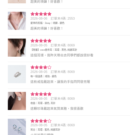
超美的項鍊！好喜歡！
2026-08-06
訂單末4碼: 2553
評分
5
滿
愛神的祝福．2way｜項鍊 - 銀色
分 5
超美的項鍊！好喜歡！
2026-08-05
訂單末4碼: 8069
評分
5
滿
【限量】coco香奈耳｜耳環 - 黑色, 純銀耳針
分 5
這個耳環，我昨天帶出去同學們都說很好看
2026-08-05
訂單末4碼: 8069
評分
4
每一個溫柔｜戒指 - 銀色
滿分 5
這枚戒指戴起來，讓我的手指閃閃發亮喔
2026-08-05
訂單末4碼: 8069
評分
5
滿
夜曲｜耳環 - 銀色, 耳針
分 5
這顆珍珠戴起來氣質高雅，我很喜歡
2026-08-05
訂單末4碼: 8069
評分
4
梵谷｜耳環 - 藍色, 純銀耳針
滿分 5