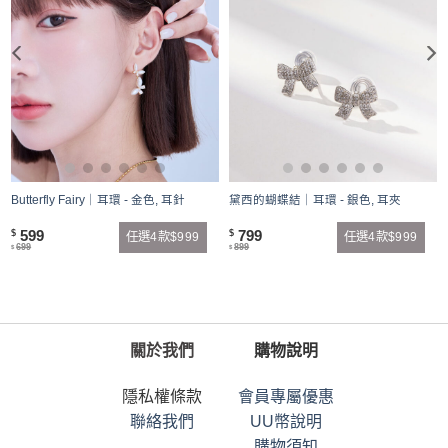
Butterfly Fairy｜耳環 - 金色, 耳針
黛西的蝴蝶結｜耳環 - 銀色, 耳夾
599
799
$
$
任選4款$999
任選4款$999
699
899
$
$
關於我們
購物說明
隱私權條款
會員專屬優惠
聯絡我們
UU幣說明
購物須知