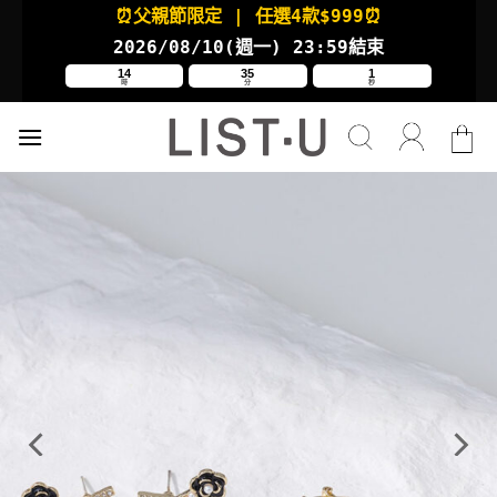
Skip
⏰父親節限定
| 任選4款
$999⏰
to
2026/08/10(週一
) 23:59結束
content
14
35
0
時
分
秒