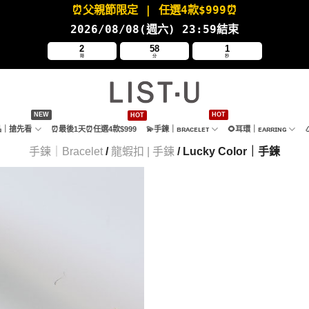
⏰父親節限定
| 任選4款
$999⏰
2026/08/08(週六
) 23:59結束
2
57
59
時
分
秒
新品｜搶先看
⏰最後1天⏰任選4款$999
💫手鍊｜ʙʀᴀᴄᴇʟᴇᴛ
🌻耳環｜ᴇᴀʀʀɪɴɢ
手鍊｜Bracelet
/
龍蝦扣 | 手鍊
/ Lucky Color｜手鍊