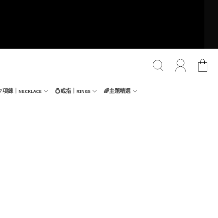
📿項鍊｜ɴᴇᴄᴋʟᴀᴄᴇ
💍戒指｜ʀɪɴɢs
🌈主題精選