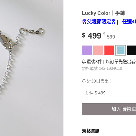
Lucky Color｜手鍊
⏰父親節限定⏰
| 任選4
499
$
$
599
最後3件 | 以訂單先送出
規格編號 142-1904C10
近30日售出：
加入購物
規格資訊