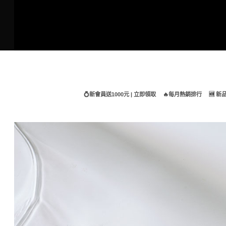
Skip
to
content
💍新會員送1000元 | 立即領取
🔥每月熱銷排行
🆕 