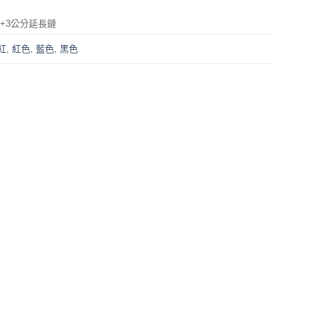
分+3公分延長鏈
紅
,
紅色
,
藍色
,
黑色