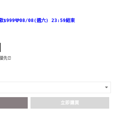
款
$999🩷08/08(週六) 23:59結束
者優先⏰
車
立即購買