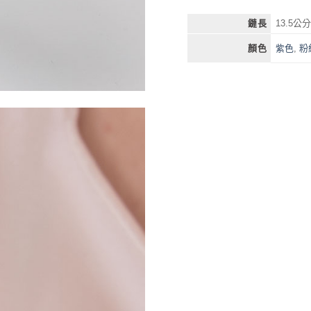
鏈長
13.5公
紫色
,
粉
顏色