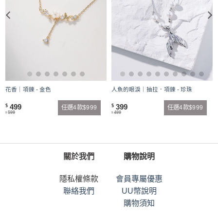
花香｜項鍊 - 金色
人魚的眼淚｜抽拉．項鍊 - 珍珠
499
399
$
$
任選4款$999
任選4款$999
599
499
$
$
關於我們
購物說明
隱私權條款
會員專屬優惠
聯絡我們
UU幣說明
購物須知