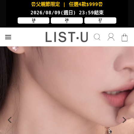
Skip
⏰父親節限定
| 任選4款
$999⏰
to
2026/08/09(週日
) 23:59結束
content
18
28
37
時
分
秒