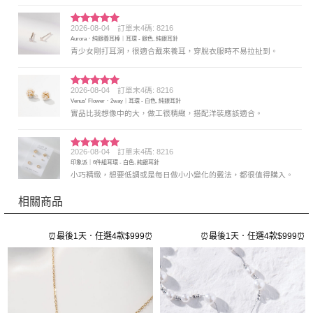
2026-08-04
訂單末4碼: 8216
評分
5
滿
Aurora．純銀養耳棒｜耳環 - 銀色, 純銀耳針
分 5
青少女剛打耳洞，很適合戴來養耳，穿脫衣服時不易拉扯到。
2026-08-04
訂單末4碼: 8216
評分
5
滿
Venus' Flower．2way｜耳環 - 白色, 純銀耳針
分 5
實品比我想像中的大，做工很精緻，搭配洋裝應該適合。
2026-08-04
訂單末4碼: 8216
評分
5
滿
印象派｜6件組耳環 - 白色, 純銀耳針
分 5
小巧精緻，想要低調或是每日做小小變化的戴法，都很值得購入。
相關商品
⏰
⏰最後1天．任選4款$999⏰
⏰最後1天．任選4款$999⏰