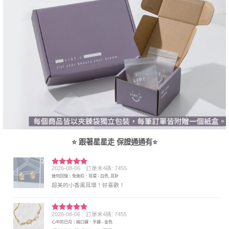
⭐ 跟著星星走 保證通通有⭐
2026-08-06
訂單末4碼: 7455
評分
5
滿
幾何回憶｜免後扣．耳環 - 白色, 耳針
分 5
超美的小香風耳環！好喜歡！
2026-08-06
訂單末4碼: 7455
評分
5
滿
心中的日月｜縮口鍊．手鍊 - 金色
分 5