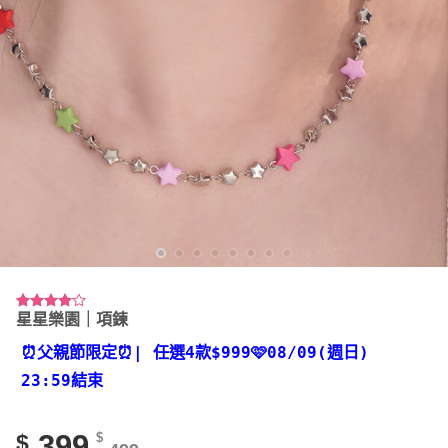
星星樂園｜項鍊
評分
2
4.00
/
5，已有
⏰父親節限定⏰
| 任選4款
$999🩷08/09(週日)
位顧客進
行評分
23:59結束
399
$
$