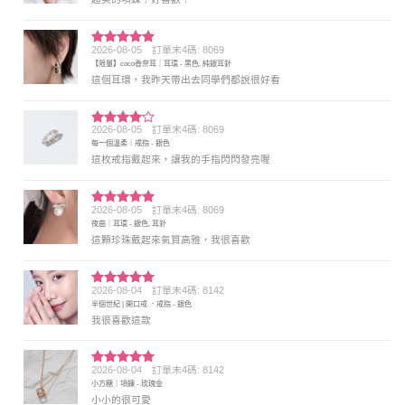
2026-08-05
訂單末4碼: 8069
評分
5
滿
【限量】coco香奈耳｜耳環 - 黑色, 純銀耳針
分 5
這個耳環，我昨天帶出去同學們都說很好看
2026-08-05
訂單末4碼: 8069
評分
4
每一個溫柔｜戒指 - 銀色
滿分 5
這枚戒指戴起來，讓我的手指閃閃發亮喔
2026-08-05
訂單末4碼: 8069
評分
5
滿
夜曲｜耳環 - 銀色, 耳針
分 5
這顆珍珠戴起來氣質高雅，我很喜歡
2026-08-04
訂單末4碼: 8142
評分
5
滿
半個世紀 | 開口戒 ．戒指 - 銀色
分 5
我很喜歡這款
2026-08-04
訂單末4碼: 8142
評分
5
滿
小方糖｜項鍊 - 玫瑰金
分 5
小小的很可愛