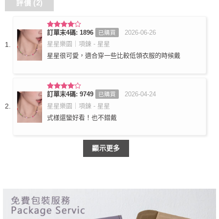
評價 (2)
訂單末4碼: 1896
2026-06-26
已購買
評分
4
滿分 5
星星樂園｜項鍊 - 星星
星星很可愛，適合穿一些比較低領衣服的時候戴
訂單末4碼: 9749
2026-04-24
已購買
評分
4
滿分 5
星星樂園｜項鍊 - 星星
式樣還蠻好看！也不錯戴
顯示更多