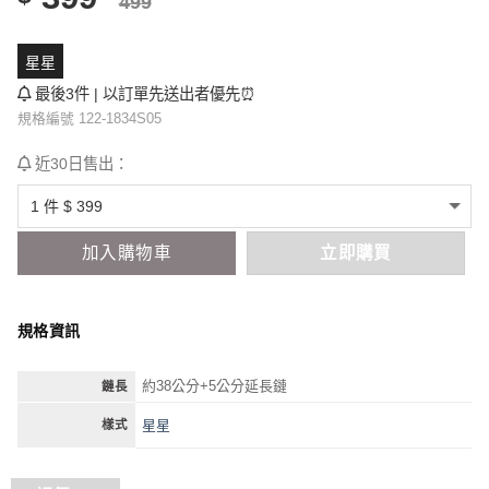
499
星星
最後3件 | 以訂單先送出者優先⏰
規格編號 122-1834S05
近30日售出：
加入購物車
立即購買
規格資訊
約38公分+5公分延長鏈
鏈長
星星
樣式