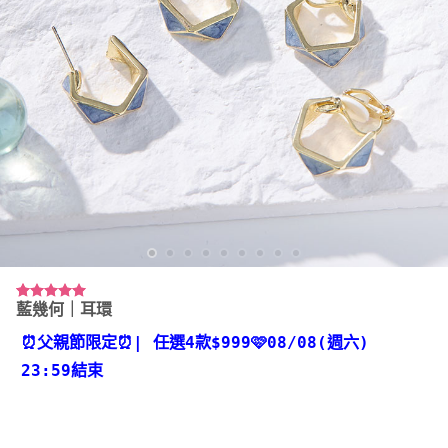
藍幾何｜耳環
評分
3
5.00
/ 5，已有
位顧客進行
⏰父親節限定⏰
| 任選4款
$999🩷08/08(週六)
評分
23:59結束