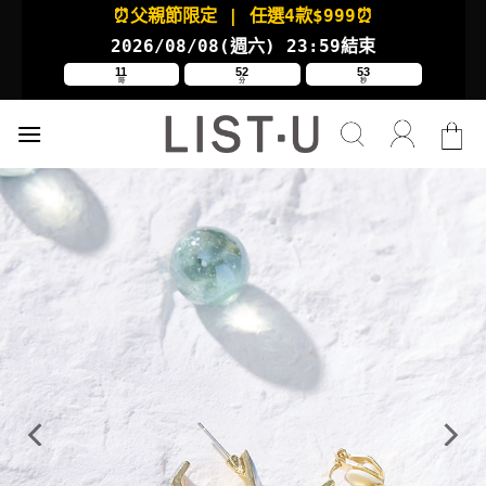
Skip
⏰父親節限定
| 任選4款
$999⏰
to
2026/08/08(週六
) 23:59結束
content
11
52
52
時
分
秒