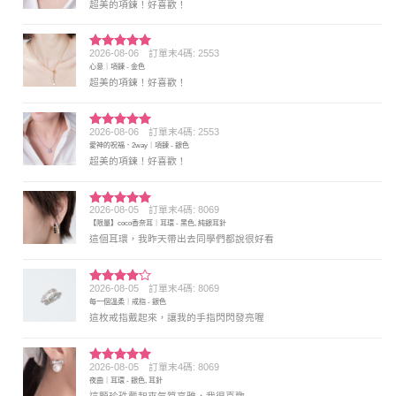
超美的項鍊！好喜歡！
2026-08-06
訂單末4碼: 2553
評分
5
滿
心意｜項鍊 - 金色
分 5
超美的項鍊！好喜歡！
2026-08-06
訂單末4碼: 2553
評分
5
滿
愛神的祝福．2way｜項鍊 - 銀色
分 5
超美的項鍊！好喜歡！
2026-08-05
訂單末4碼: 8069
評分
5
滿
【限量】coco香奈耳｜耳環 - 黑色, 純銀耳針
分 5
這個耳環，我昨天帶出去同學們都說很好看
2026-08-05
訂單末4碼: 8069
評分
4
每一個溫柔｜戒指 - 銀色
滿分 5
這枚戒指戴起來，讓我的手指閃閃發亮喔
2026-08-05
訂單末4碼: 8069
評分
5
滿
夜曲｜耳環 - 銀色, 耳針
分 5
這顆珍珠戴起來氣質高雅，我很喜歡