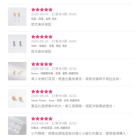
2026-08-04
訂單末4碼: 8446
評分
5
滿
花語｜耳環 - 金色, 耳針
分 5
款式美好搭配
2026-08-04
訂單末4碼: 8446
評分
5
滿
GEM｜免後扣．耳環 - 粉紅, 耳針
分 5
款式美好搭配
2026-08-04
訂單末4碼: 8216
評分
5
滿
Aurora．純銀養耳棒｜耳環 - 銀色, 純銀耳針
分 5
青少女剛打耳洞，很適合戴來養耳，穿脫衣服時不易拉扯到。
2026-08-04
訂單末4碼: 8216
評分
5
滿
Venus' Flower．2way｜耳環 - 白色, 純銀耳針
分 5
實品比我想像中的大，做工很精緻，搭配洋裝應該適合。
2026-08-04
訂單末4碼: 8216
評分
5
滿
印象派｜6件組耳環 - 白色, 純銀耳針
分 5
小巧精緻，想要低調或是每日做小小變化的戴法，都很值得購入。