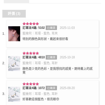
評價 (3)
訂單末4碼: 5102
2025-11-03
已購買
評分
5
滿
分 5
藍幾何｜耳環 - 藍色, 耳夾
特別的顏色與形狀，戴起來很好看
訂單末4碼: 4810
2025-10-18
已購買
評分
5
滿
分 5
藍幾何｜耳環 - 藍色, 耳針
顏色是少見的色彩，是我想找的感覺，期待戴上的感
覺
訂單末4碼: 1072
2025-09-20
已購買
評分
5
滿
分 5
藍幾何｜耳環 - 藍色, 耳針
好喜歡這個藍色，很亮眼😍