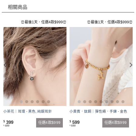
相關商品
⏰
⏰最後1天．任選4款$999⏰
⏰最後1天．任選4款$999⏰
小貴賓．鈦鋼｜彈性繩．手鍊 - 金色
小茶花｜耳環 - 黑色, 純銀耳針
599
399
$
$
任選4款$999
任選4款$999
699
499
$
$