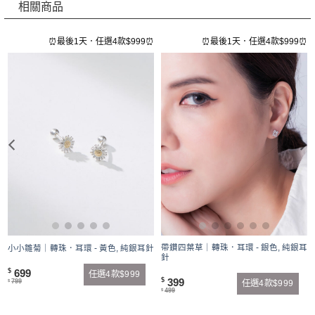
相關商品
⏰
⏰最後1天．任選4款$999⏰
⏰最後1天．任選4款$999⏰
帶鑽四葉草｜轉珠．耳環 - 銀色, 純銀耳
小小雛菊｜轉珠．耳環 - 黃色, 純銀耳針
針
699
$
任選4款$999
399
$
799
任選4款$999
$
499
$