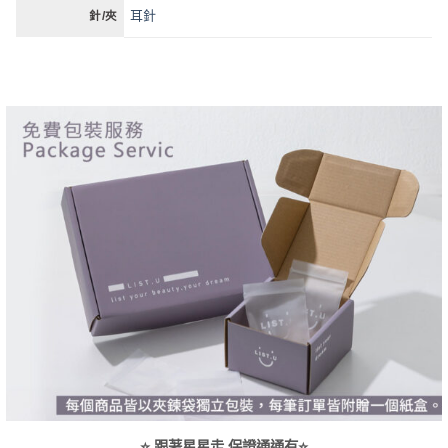
耳針
針/夾
⭐ 跟著星星走 保證通通有⭐