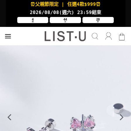
Skip
⏰父親節限定
| 任選4款
$999⏰
to
2026/08/08(週六
) 23:59結束
content
4
44
27
時
分
秒