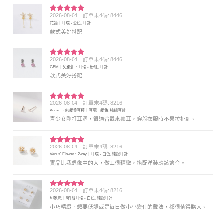
2026-08-04
訂單末4碼: 8446
評分
5
滿
花語｜耳環 - 金色, 耳針
分 5
款式美好搭配
2026-08-04
訂單末4碼: 8446
評分
5
滿
GEM｜免後扣．耳環 - 粉紅, 耳針
分 5
款式美好搭配
2026-08-04
訂單末4碼: 8216
評分
5
滿
Aurora．純銀養耳棒｜耳環 - 銀色, 純銀耳針
分 5
青少女剛打耳洞，很適合戴來養耳，穿脫衣服時不易拉扯到。
2026-08-04
訂單末4碼: 8216
評分
5
滿
Venus' Flower．2way｜耳環 - 白色, 純銀耳針
分 5
實品比我想像中的大，做工很精緻，搭配洋裝應該適合。
2026-08-04
訂單末4碼: 8216
評分
5
滿
印象派｜6件組耳環 - 白色, 純銀耳針
分 5
小巧精緻，想要低調或是每日做小小變化的戴法，都很值得購入。