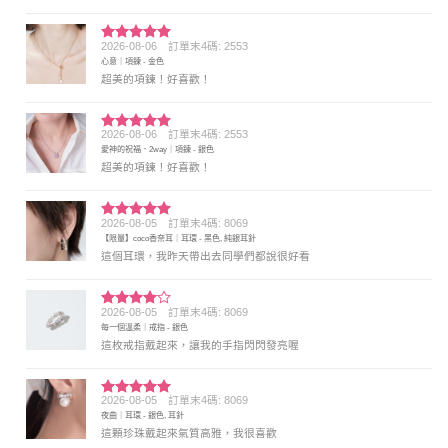
2026-08-06
訂單末4碼: 2553
評分
5
滿
心意｜項鍊 - 金色
分 5
超美的項鍊！好喜歡！
2026-08-06
訂單末4碼: 2553
評分
5
滿
愛神的祝福．2way｜項鍊 - 銀色
分 5
超美的項鍊！好喜歡！
2026-08-05
訂單末4碼: 8069
評分
5
滿
【限量】coco香奈耳｜耳環 - 黑色, 純銀耳針
分 5
這個耳環，我昨天帶出去同學們都說很好看
2026-08-05
訂單末4碼: 8069
評分
4
每一個溫柔｜戒指 - 銀色
滿分 5
這枚戒指戴起來，讓我的手指閃閃發亮喔
2026-08-05
訂單末4碼: 8069
評分
5
滿
夜曲｜耳環 - 銀色, 耳針
分 5
這顆珍珠戴起來氣質高雅，我很喜歡