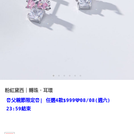
粉紅黛西｜轉珠．耳環
⏰父親節限定⏰
| 任選4款
$999🩷08/08(週六)
23:59結束