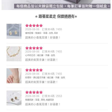
⭐ 跟著星星走 保證通通有⭐
2026-08-06
訂單末4碼: 7455
評分
5
滿
幾何回憶｜免後扣．耳環 - 白色, 耳針
分 5
超美的小香風耳環！好喜歡！
2026-08-06
訂單末4碼: 7455
評分
5
滿
心中的日月｜縮口鍊．手鍊 - 金色
分 5
超美的氣質手鍊！好喜歡！
2026-08-06
訂單末4碼: 7455
評分
5
滿
好想你．夢幻星月手鍊｜縮口鍊．手鍊 - 金色
分 5
超美的氣質手鍊！好喜歡！
2026-08-06
訂單末4碼: 2553
評分
5
滿
焦糖煎餅｜耳環 - 黑色, 純銀耳針
分 5
超美的小香風耳環！好喜歡！