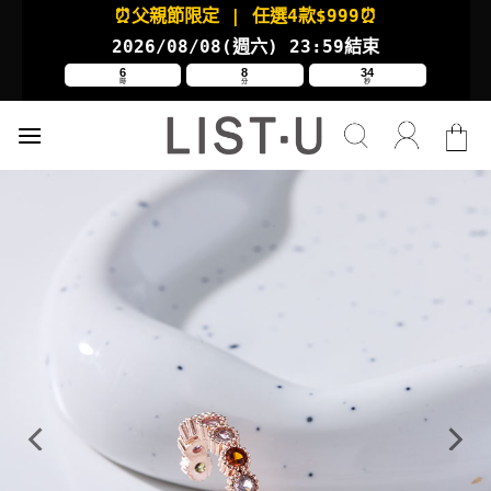
Skip
⏰父親節限定
| 任選4款
$999⏰
to
2026/08/08(週六
) 23:59結束
content
6
8
33
時
分
秒