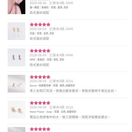
2026-08-04
訂單末4碼: 8446
評分
5
滿
畫一顆星｜免後扣．耳環 - 藍色, 耳針
分 5
款式美好搭配
2026-08-04
訂單末4碼: 8446
評分
5
滿
花語｜耳環 - 金色, 耳針
分 5
款式美好搭配
2026-08-04
訂單末4碼: 8446
評分
5
滿
GEM｜免後扣．耳環 - 粉紅, 耳針
分 5
款式美好搭配
2026-08-04
訂單末4碼: 8216
評分
5
滿
Aurora．純銀養耳棒｜耳環 - 銀色, 純銀耳針
分 5
青少女剛打耳洞，很適合戴來養耳，穿脫衣服時不易拉扯到。
2026-08-04
訂單末4碼: 8216
評分
5
滿
Venus' Flower．2way｜耳環 - 白色, 純銀耳針
分 5
實品比我想像中的大，做工很精緻，搭配洋裝應該適合。