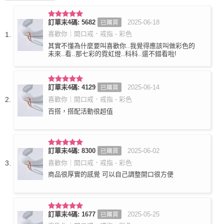
訂單末4碼: 5682
2025-06-18
已購買
評分
5
滿
分 5
喜歡你｜開口戒．戒指 - 彩色
其實不懂為什麼要叫喜歡你..我覺得應該叫做彩色的
未來..看..那七彩的霓虹燈..科科..還不錯看啦!
訂單末4碼: 4129
2025-06-14
已購買
評分
5
滿
分 5
喜歡你｜開口戒．戒指 - 彩色
百搭，搭配活動很超值
訂單末4碼: 8300
2025-06-02
已購買
評分
5
滿
分 5
喜歡你｜開口戒．戒指 - 彩色
商品很厚實的感覺 可以自己調整開口很方便
訂單末4碼: 1677
2025-05-25
已購買
評分
5
滿
分 5