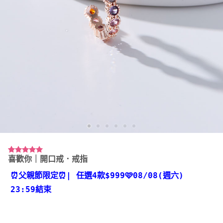
喜歡你｜開口戒．戒指
評分
4
5.00
/ 5，已有
位顧客進行
⏰父親節限定⏰
| 任選4款
$999🩷08/08(週六)
評分
23:59結束