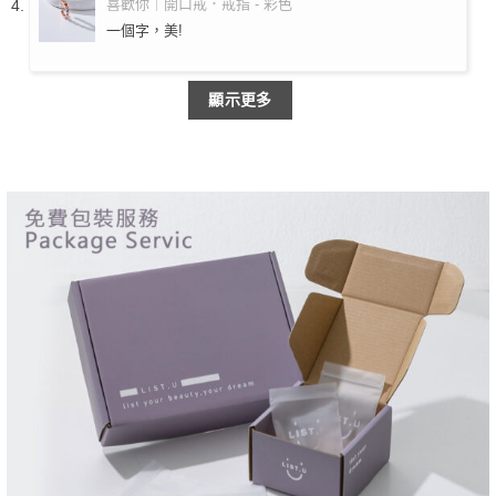
喜歡你｜開口戒．戒指 - 彩色
一個字，美!
顯示更多