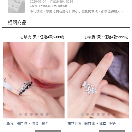
2026-08-04
訂單末4碼: 8216
評分
5
滿
印象派｜6件組耳環 - 白色, 純銀耳針
分 5
小巧精緻，想要低調或是每日做小小變化的戴法，都很值得購入。
相關商品
⏰
⏰最後1天．任選4款$999⏰
⏰最後1天．任選4款$999⏰
小香風 | 開口戒 ．戒指 - 銀色
花花世界 | 開口戒 ．戒指 - 銀色