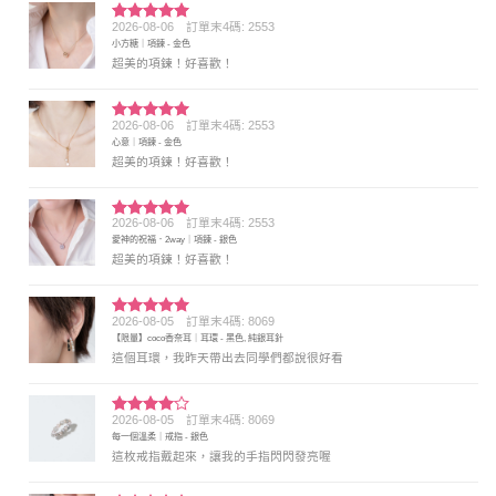
2026-08-06
訂單末4碼: 2553
評分
5
滿
小方糖｜項鍊 - 金色
分 5
超美的項鍊！好喜歡！
2026-08-06
訂單末4碼: 2553
評分
5
滿
心意｜項鍊 - 金色
分 5
超美的項鍊！好喜歡！
2026-08-06
訂單末4碼: 2553
評分
5
滿
愛神的祝福．2way｜項鍊 - 銀色
分 5
超美的項鍊！好喜歡！
2026-08-05
訂單末4碼: 8069
評分
5
滿
【限量】coco香奈耳｜耳環 - 黑色, 純銀耳針
分 5
這個耳環，我昨天帶出去同學們都說很好看
2026-08-05
訂單末4碼: 8069
評分
4
每一個溫柔｜戒指 - 銀色
滿分 5
這枚戒指戴起來，讓我的手指閃閃發亮喔