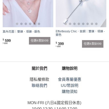
Effortlessly Chic．鈦鋼｜雙鍊．項鍊 -
莫內花園｜雙鍊．項鍊 - 銀色
銀色
599
$
任選4款$999
399
$
699
任選4款$999
$
499
$
關於我們
購物說明
隱私權條款
會員專屬優惠
聯絡我們
UU幣說明
購物須知
MON-FRI (六日&國定假日休息)
10:00-12:30 l 14:00-17:00