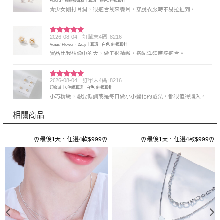
Aurora．純銀養耳棒｜耳環 - 銀色, 純銀耳針
分 5
青少女剛打耳洞，很適合戴來養耳，穿脫衣服時不易拉扯到。
2026-08-04
訂單末4碼: 8216
評分
5
滿
Venus' Flower．2way｜耳環 - 白色, 純銀耳針
分 5
實品比我想像中的大，做工很精緻，搭配洋裝應該適合。
2026-08-04
訂單末4碼: 8216
評分
5
滿
印象派｜6件組耳環 - 白色, 純銀耳針
分 5
小巧精緻，想要低調或是每日做小小變化的戴法，都很值得購入。
相關商品
⏰
⏰最後1天．任選4款$999⏰
⏰最後1天．任選4款$999⏰