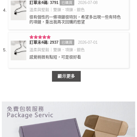
訂單末4碼: 3791
2026-07-08
已購買
評分
5
滿
分 5
溫柔與堅毅｜雙鍊．項鍊 - 銀色
很有個性的一條項鏈很特別，希望多出現一些有特色
的項鏈，重出我再次回購的慾望
訂單末4碼: 2937
2026-07-01
已購買
評分
5
滿
分 5
溫柔與堅毅｜雙鍊．項鍊 - 銀色
感覺稍微有點短，可是很好看
顯示更多