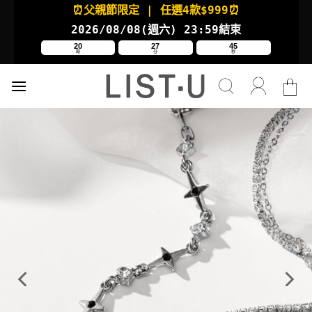
Skip
⏰父親節限定
| 任選4款
$999⏰
to
2026/08/08(週六
) 23:59結束
content
20
27
44
時
分
秒