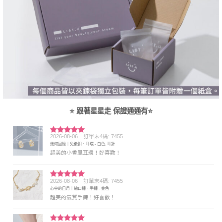
⭐ 跟著星星走 保證通通有⭐
2026-08-06
訂單末4碼: 7455
評分
5
滿
幾何回憶｜免後扣．耳環 - 白色, 耳針
分 5
超美的小香風耳環！好喜歡！
2026-08-06
訂單末4碼: 7455
評分
5
滿
心中的日月｜縮口鍊．手鍊 - 金色
分 5
超美的氣質手鍊！好喜歡！