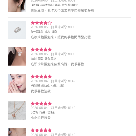
2026-08-05
訂單末4碼: 8069
評分
5
滿
【限量】coco香奈耳｜耳環 - 黑色, 純銀耳針
分 5
這個耳環，我昨天帶出去同學們都說很好看
2026-08-05
訂單末4碼: 8069
評分
4
每一個溫柔｜戒指 - 銀色
滿分 5
這枚戒指戴起來，讓我的手指閃閃發亮喔
2026-08-05
訂單末4碼: 8069
評分
5
滿
夜曲｜耳環 - 銀色, 耳針
分 5
這顆珍珠戴起來氣質高雅，我很喜歡
2026-08-04
訂單末4碼: 8142
評分
5
滿
半個世紀 | 開口戒 ．戒指 - 銀色
分 5
我很喜歡這款
2026-08-04
訂單末4碼: 8142
評分
5
滿
小方糖｜項鍊 - 玫瑰金
分 5
小小的很可愛
2026-08-04
訂單末4碼: 8142