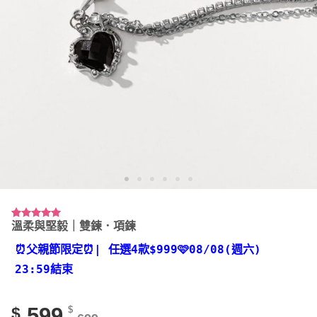
溫柔與堅毅｜雙鍊．項鍊
評分
22
4.91
/ 5，已有
位顧客進
⏰父親節限定⏰
| 任選4款
$999🩷08/08(週六)
行評分
23:59結束
599
$
$