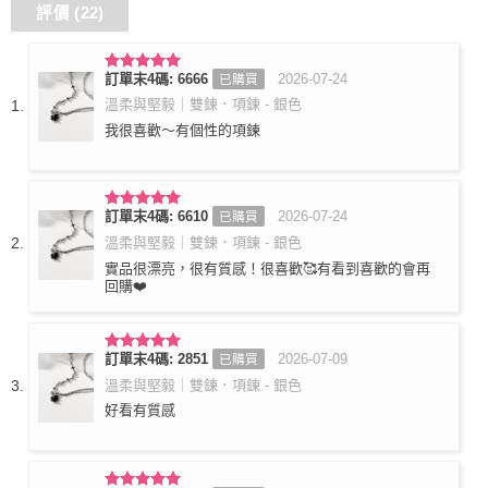
評價 (22)
訂單末4碼: 6666
2026-07-24
已購買
評分
5
滿
分 5
溫柔與堅毅｜雙鍊．項鍊 - 銀色
我很喜歡～有個性的項鍊
訂單末4碼: 6610
2026-07-24
已購買
評分
5
滿
分 5
溫柔與堅毅｜雙鍊．項鍊 - 銀色
實品很漂亮，很有質感！很喜歡🥰有看到喜歡的會再
回購❤️
訂單末4碼: 2851
2026-07-09
已購買
評分
5
滿
分 5
溫柔與堅毅｜雙鍊．項鍊 - 銀色
好看有質感