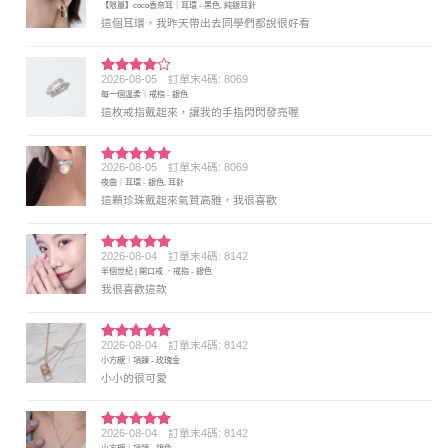
【限量】coco香奈耳｜耳環 - 黑色, 純銀耳針
分 5
這個耳環，我昨天帶出去同學們都說很好看
2026-08-05
訂單末4碼: 8069
評分
4
每一個溫柔｜戒指 - 銀色
滿分 5
這枚戒指戴起來，讓我的手指閃閃發亮喔
2026-08-05
訂單末4碼: 8069
評分
5
滿
夜曲｜耳環 - 銀色, 耳針
分 5
這顆珍珠戴起來氣質高雅，我很喜歡
2026-08-04
訂單末4碼: 8142
評分
5
滿
半個世紀 | 開口戒 ．戒指 - 銀色
分 5
我很喜歡這款
2026-08-04
訂單末4碼: 8142
評分
5
滿
小方糖｜項鍊 - 玫瑰金
分 5
小小的很可愛
2026-08-04
訂單末4碼: 8142
評分
5
滿