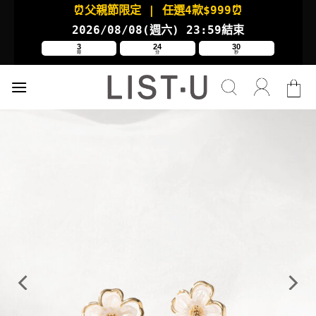
Skip
⏰父親節限定
| 任選4款
$999⏰
to
2026/08/08(週六
) 23:59結束
content
3
24
30
時
分
秒