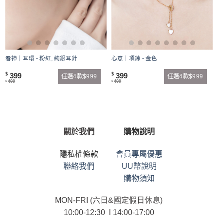
春神｜耳環 - 粉紅, 純銀耳針
心意｜項鍊 - 金色
399
399
$
$
任選4款$999
任選4款$999
499
499
$
$
關於我們
購物說明
隱私權條款
會員專屬優惠
聯絡我們
UU幣說明
購物須知
MON-FRI (六日&國定假日休息)
10:00-12:30 l 14:00-17:00