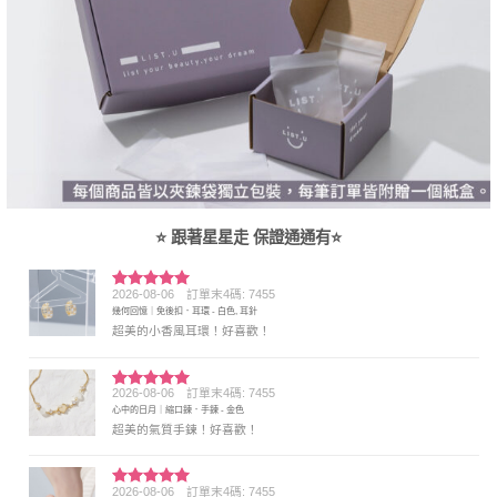
⭐ 跟著星星走 保證通通有⭐
2026-08-06
訂單末4碼: 7455
評分
5
滿
幾何回憶｜免後扣．耳環 - 白色, 耳針
分 5
超美的小香風耳環！好喜歡！
2026-08-06
訂單末4碼: 7455
評分
5
滿
心中的日月｜縮口鍊．手鍊 - 金色
分 5
超美的氣質手鍊！好喜歡！
2026-08-06
訂單末4碼: 7455