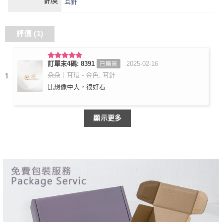
耳針
針/夾
評價 (1)
訂單末4碼: 8391
2025-02-16
已購買
評分
5
滿
分 5
朵朵｜耳環 - 金色, 耳針
比想像中大，很好看
顯示更多