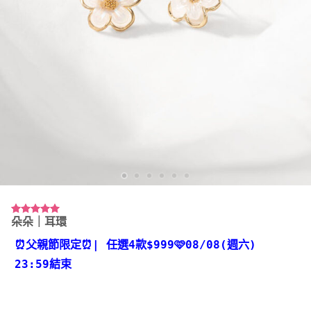
朵朵｜耳環
評分
1
5.00
/ 5，已有
位顧客進行
⏰父親節限定⏰
| 任選4款
$999🩷08/08(週六)
評分
23:59結束