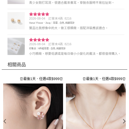
青少女剛打耳洞，很適合戴來養耳，穿脫衣服時不易拉扯到。
2026-08-04
訂單末4碼: 8216
評分
5
滿
Venus' Flower．2way｜耳環 - 白色, 純銀耳針
分 5
實品比我想像中的大，做工很精緻，搭配洋裝應該適合。
2026-08-04
訂單末4碼: 8216
評分
5
滿
印象派｜6件組耳環 - 白色, 純銀耳針
分 5
小巧精緻，想要低調或是每日做小小變化的戴法，都很值得購入。
相關商品
⏰
⏰最後1天．任選4款$999⏰
⏰最後1天．任選4款$999⏰