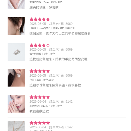
愛神的祝福．2way｜項鍊 - 銀色
分 5
超美的項鍊！好喜歡！
2026-08-05
訂單末4碼: 8069
評分
5
滿
【限量】coco香奈耳｜耳環 - 黑色, 純銀耳針
分 5
這個耳環，我昨天帶出去同學們都說很好看
2026-08-05
訂單末4碼: 8069
評分
4
每一個溫柔｜戒指 - 銀色
滿分 5
這枚戒指戴起來，讓我的手指閃閃發亮喔
2026-08-05
訂單末4碼: 8069
評分
5
滿
夜曲｜耳環 - 銀色, 耳針
分 5
這顆珍珠戴起來氣質高雅，我很喜歡
2026-08-04
訂單末4碼: 8142
評分
5
滿
半個世紀 | 開口戒 ．戒指 - 銀色
分 5
我很喜歡這款
2026-08-04
訂單末4碼: 8142
評分
5
滿