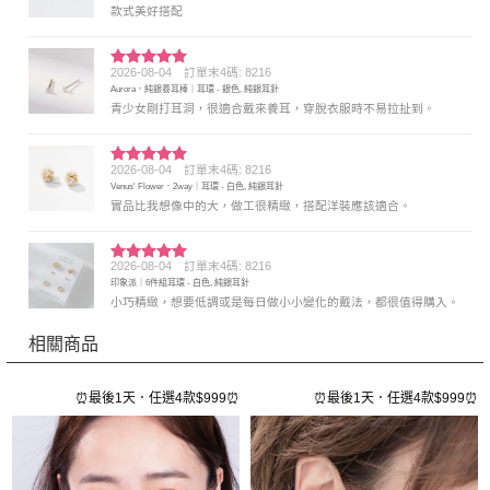
款式美好搭配
2026-08-04
訂單末4碼: 8216
評分
5
滿
Aurora．純銀養耳棒｜耳環 - 銀色, 純銀耳針
分 5
青少女剛打耳洞，很適合戴來養耳，穿脫衣服時不易拉扯到。
2026-08-04
訂單末4碼: 8216
評分
5
滿
Venus' Flower．2way｜耳環 - 白色, 純銀耳針
分 5
實品比我想像中的大，做工很精緻，搭配洋裝應該適合。
2026-08-04
訂單末4碼: 8216
評分
5
滿
印象派｜6件組耳環 - 白色, 純銀耳針
分 5
小巧精緻，想要低調或是每日做小小變化的戴法，都很值得購入。
相關商品
⏰
⏰最後1天．任選4款$999⏰
⏰最後1天．任選4款$999⏰