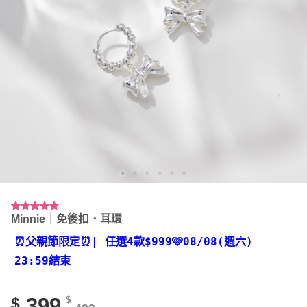
Minnie｜免後扣．耳環
評分
11
4.91
/ 5，已有
位顧客進
⏰父親節限定⏰
| 任選4款
$999🩷08/08(週六)
行評分
23:59結束
399
$
$