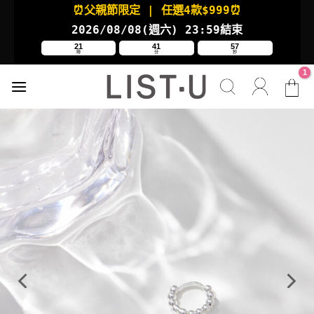
Skip
⏰父親節限定
| 任選4款
$999⏰
to
2026/08/08(週六
) 23:59結束
content
21
41
57
時
分
秒