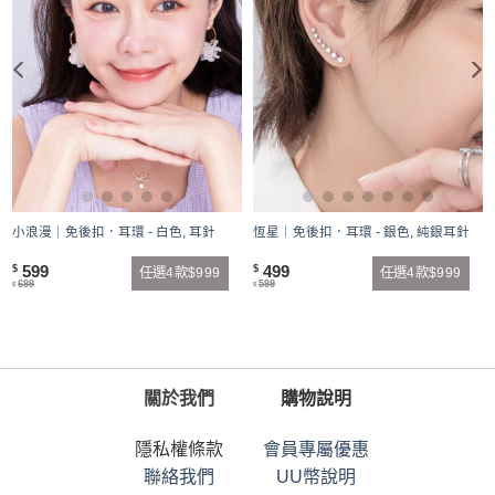
小浪漫｜免後扣．耳環 - 白色, 耳針
恆星｜免後扣．耳環 - 銀色, 純銀耳針
599
499
$
$
任選4款$999
任選4款$999
699
599
$
$
關於我們
購物說明
隱私權條款
會員專屬優惠
聯絡我們
UU幣說明