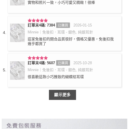
實物和照片一致，小巧可愛又精緻！很棒
訂單末4碼: 7384
2026-01-15
已購買
評分
5
滿
分 5
Minnie｜免後扣．耳環 - 銀色, 純銀耳針
這家免後扣的開合品質很好，價格又優惠，免後扣我
幾乎都買了
訂單末4碼: 5607
2025-10-28
已購買
評分
5
滿
分 5
Minnie｜免後扣．耳環 - 銀色, 純銀耳針
很喜歡這款小巧雅致的蝴蝶結耳環
顯示更多