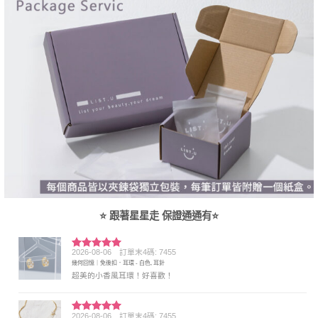
⭐ 跟著星星走 保證通通有⭐
2026-08-06
訂單末4碼: 7455
評分
5
滿
幾何回憶｜免後扣．耳環 - 白色, 耳針
分 5
超美的小香風耳環！好喜歡！
2026-08-06
訂單末4碼: 7455