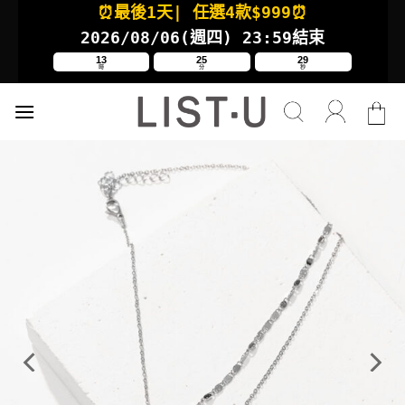
⏰最後1天
| 任選4款
$999⏰
Skip
to
2026/08/06(週四
) 23:59結束
content
13
25
29
時
分
秒