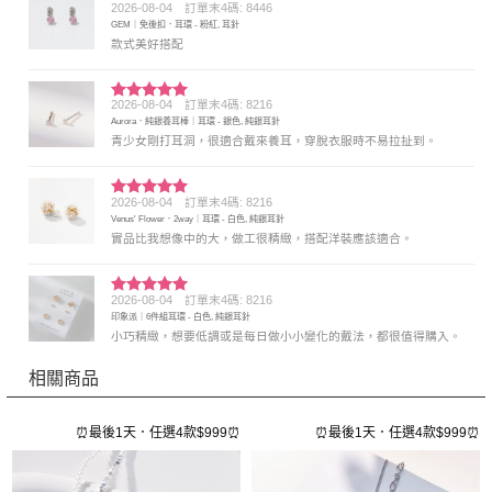
2026-08-04
訂單末4碼: 8446
評分
5
滿
GEM｜免後扣．耳環 - 粉紅, 耳針
分 5
款式美好搭配
2026-08-04
訂單末4碼: 8216
評分
5
滿
Aurora．純銀養耳棒｜耳環 - 銀色, 純銀耳針
分 5
青少女剛打耳洞，很適合戴來養耳，穿脫衣服時不易拉扯到。
2026-08-04
訂單末4碼: 8216
評分
5
滿
Venus' Flower．2way｜耳環 - 白色, 純銀耳針
分 5
實品比我想像中的大，做工很精緻，搭配洋裝應該適合。
2026-08-04
訂單末4碼: 8216
評分
5
滿
印象派｜6件組耳環 - 白色, 純銀耳針
分 5
小巧精緻，想要低調或是每日做小小變化的戴法，都很值得購入。
相關商品
⏰
⏰最後1天．任選4款$999⏰
⏰最後1天．任選4款$999⏰