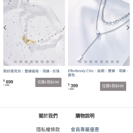
Effortlessly Chic．鈦鋼｜雙鍊．項鍊 -
剛好遇見你｜雙鍊磁吸．項鍊 - 珍珠
銀色
699
$
任選4款$999
399
$
799
任選4款$999
$
499
$
關於我們
購物說明
隱私權條款
會員專屬優惠