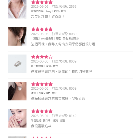
2026-08-06
訂單末4碼: 2553
評分
5
滿
愛神的祝福．2way｜項鍊 - 銀色
分 5
超美的項鍊！好喜歡！
2026-08-05
訂單末4碼: 8069
評分
5
滿
【限量】coco香奈耳｜耳環 - 黑色, 純銀耳針
分 5
這個耳環，我昨天帶出去同學們都說很好看
2026-08-05
訂單末4碼: 8069
評分
4
每一個溫柔｜戒指 - 銀色
滿分 5
這枚戒指戴起來，讓我的手指閃閃發亮喔
2026-08-05
訂單末4碼: 8069
評分
5
滿
夜曲｜耳環 - 銀色, 耳針
分 5
這顆珍珠戴起來氣質高雅，我很喜歡
2026-08-04
訂單末4碼: 8142
評分
5
滿
半個世紀 | 開口戒 ．戒指 - 銀色
分 5
我很喜歡這款