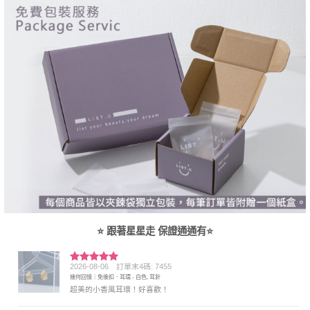
⭐ 跟著星星走 保證通通有⭐
2026-08-06
訂單末4碼: 7455
評分
5
滿
幾何回憶｜免後扣．耳環 - 白色, 耳針
分 5
超美的小香風耳環！好喜歡！