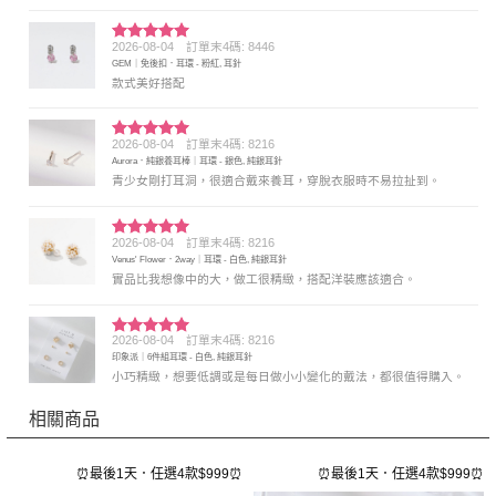
2026-08-04
訂單末4碼: 8446
評分
5
滿
GEM｜免後扣．耳環 - 粉紅, 耳針
分 5
款式美好搭配
2026-08-04
訂單末4碼: 8216
評分
5
滿
Aurora．純銀養耳棒｜耳環 - 銀色, 純銀耳針
分 5
青少女剛打耳洞，很適合戴來養耳，穿脫衣服時不易拉扯到。
2026-08-04
訂單末4碼: 8216
評分
5
滿
Venus' Flower．2way｜耳環 - 白色, 純銀耳針
分 5
實品比我想像中的大，做工很精緻，搭配洋裝應該適合。
2026-08-04
訂單末4碼: 8216
評分
5
滿
印象派｜6件組耳環 - 白色, 純銀耳針
分 5
小巧精緻，想要低調或是每日做小小變化的戴法，都很值得購入。
相關商品
⏰
⏰最後1天．任選4款$999⏰
⏰最後1天．任選4款$999⏰