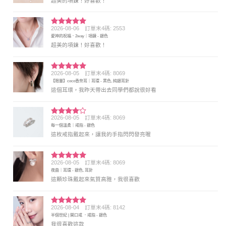
超美的項鍊！好喜歡！
2026-08-06
訂單末4碼: 2553
評分
5
滿
愛神的祝福．2way｜項鍊 - 銀色
分 5
超美的項鍊！好喜歡！
2026-08-05
訂單末4碼: 8069
評分
5
滿
【限量】coco香奈耳｜耳環 - 黑色, 純銀耳針
分 5
這個耳環，我昨天帶出去同學們都說很好看
2026-08-05
訂單末4碼: 8069
評分
4
每一個溫柔｜戒指 - 銀色
滿分 5
這枚戒指戴起來，讓我的手指閃閃發亮喔
2026-08-05
訂單末4碼: 8069
評分
5
滿
夜曲｜耳環 - 銀色, 耳針
分 5
這顆珍珠戴起來氣質高雅，我很喜歡
2026-08-04
訂單末4碼: 8142
評分
5
滿
半個世紀 | 開口戒 ．戒指 - 銀色
分 5
我很喜歡這款