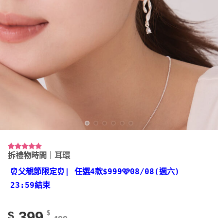
拆禮物時間｜耳環
評分
2
5.00
/ 5，已有
位顧客進行
⏰父親節限定⏰
| 任選4款
$999🩷08/08(週六)
評分
23:59結束
399
$
$