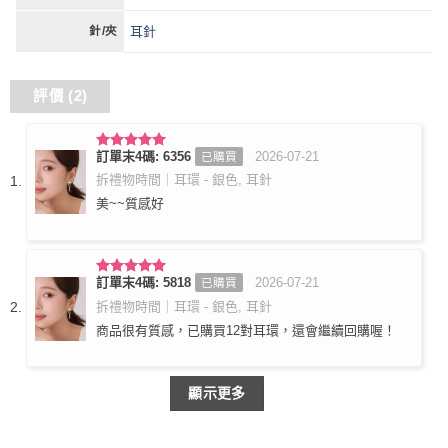
耳針
針/夾
評價 (2)
訂單末4碼: 6356
2026-07-21
已購買
評分
5
滿
分 5
拆禮物時間｜耳環 - 銀色, 耳針
美~~質感好
訂單末4碼: 5818
2026-07-21
已購買
評分
5
滿
分 5
拆禮物時間｜耳環 - 銀色, 耳針
商品很有質感，已購買12對耳環，還會繼續回購喔！
顯示更多