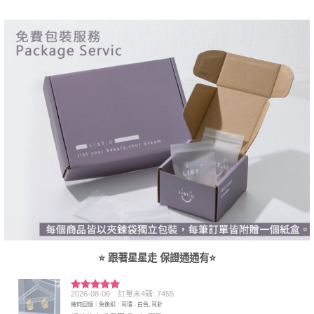
⭐ 跟著星星走 保證通通有⭐
2026-08-06
訂單末4碼: 7455
評分
5
滿
幾何回憶｜免後扣．耳環 - 白色, 耳針
分 5