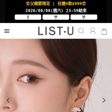
Skip
⏰父親節限定
| 任選4款
$999⏰
to
2026/08/08(週六
) 23:59結束
content
0
44
55
時
分
秒