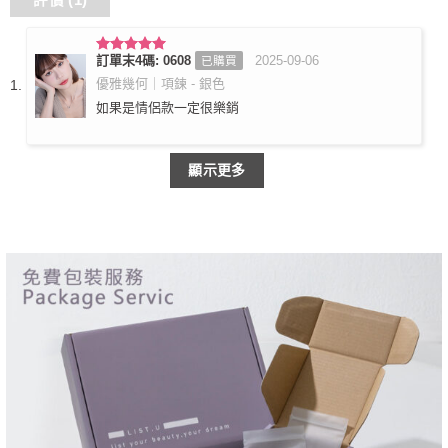
訂單末4碼: 0608
2025-09-06
已購買
評分
5
滿
分 5
優雅幾何｜項鍊 - 銀色
如果是情侶款一定很樂銷
顯示更多