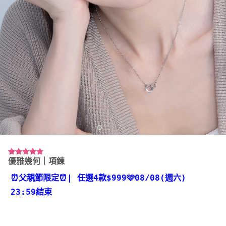
優雅幾何｜項鍊
評分
1
5.00
/ 5，已有
位顧客進行
⏰父親節限定⏰
| 任選4款
$999🩷08/08(週六)
評分
23:59結束