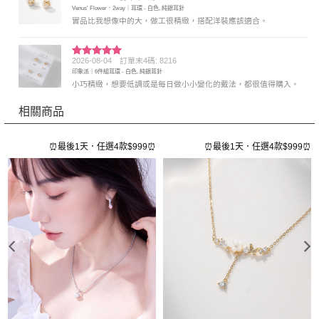
評分
5
滿
Venus' Flower．2way｜耳環 - 白色, 純銀耳針
分 5
實品比我想像中的大，做工很精緻，搭配洋裝應該適合。
2026-08-04
訂單末4碼: 8216
評分
5
滿
印象派｜6件組耳環 - 白色, 純銀耳針
分 5
小巧精緻，想要低調或是每日做小小變化的戴法，都很值得購入。
相關商品
⏰
⏰最後1天．任選4款$999⏰
⏰最後1天．任選4款$999⏰