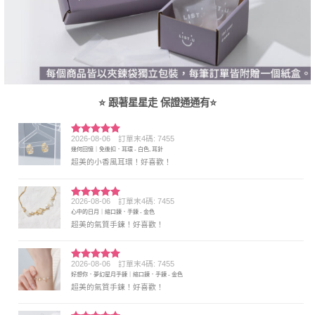
⭐ 跟著星星走 保證通通有⭐
2026-08-06
訂單末4碼: 7455
評分
5
滿
幾何回憶｜免後扣．耳環 - 白色, 耳針
分 5
超美的小香風耳環！好喜歡！
2026-08-06
訂單末4碼: 7455
評分
5
滿
心中的日月｜縮口鍊．手鍊 - 金色
分 5
超美的氣質手鍊！好喜歡！
2026-08-06
訂單末4碼: 7455
評分
5
滿
好想你．夢幻星月手鍊｜縮口鍊．手鍊 - 金色
分 5
超美的氣質手鍊！好喜歡！