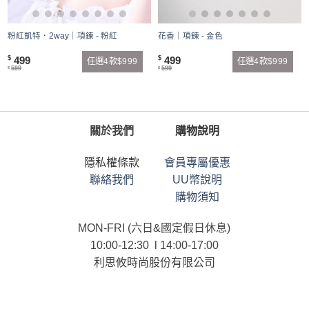
粉紅凱特．2way｜項鍊 - 粉紅
花香｜項鍊 - 金色
499
499
$
$
任選4款$999
任選4款$999
599
599
$
$
關於我們
購物說明
隱私權條款
會員專屬優惠
聯絡我們
UU幣說明
購物須知
MON-FRI (六日&國定假日休息)
10:00-12:30 l 14:00-17:00
利思攸時尚股份有限公司
統一編號：90101958
連絡電話：02-25366958