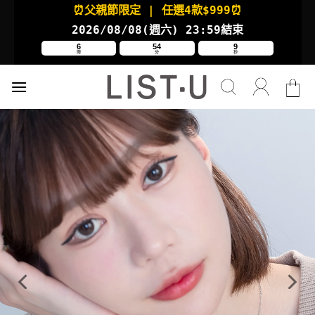
Skip
⏰父親節限定
| 任選4款
$999⏰
to
2026/08/08(週六
) 23:59結束
content
6
54
9
時
分
秒