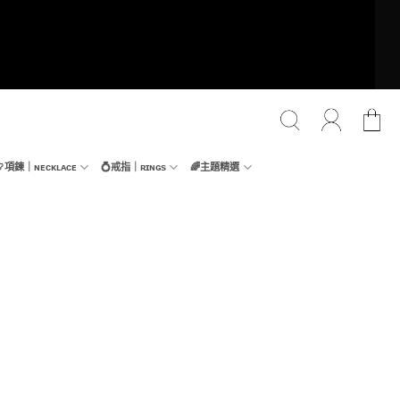
📿項鍊｜ɴᴇᴄᴋʟᴀᴄᴇ
💍戒指｜ʀɪɴɢs
🌈主題精選