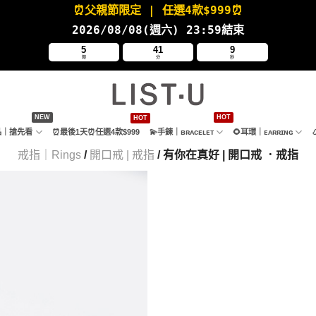
⏰父親節限定
| 任選4款
$999⏰
2026/08/08(週六
) 23:59結束
5
41
7
時
分
秒
新品｜搶先看
⏰最後1天⏰任選4款$999
💫手鍊｜ʙʀᴀᴄᴇʟᴇᴛ
🌻耳環｜ᴇᴀʀʀɪɴɢ
戒指｜Rings
/
開口戒 | 戒指
/ 有你在真好 | 開口戒 ．戒指