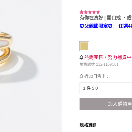
有你在真好 | 開口戒 ．
評分
1
5.00
/ 5，已有
⏰父親節限定⏰
| 任選4
位顧客進行
評分
熱銷完售，努力補貨中
規格編號 132-1159C01
近30日售出：
加入購物
規格資訊