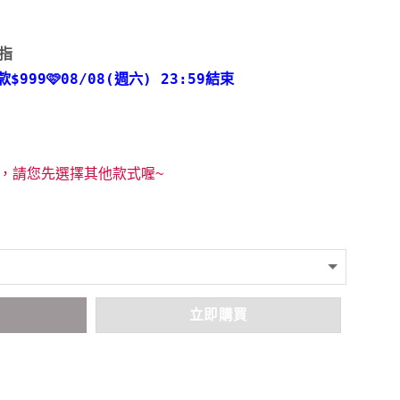
戒指
款
$999🩷08/08(週六) 23:59結束
，請您先選擇其他款式喔~
車
立即購買