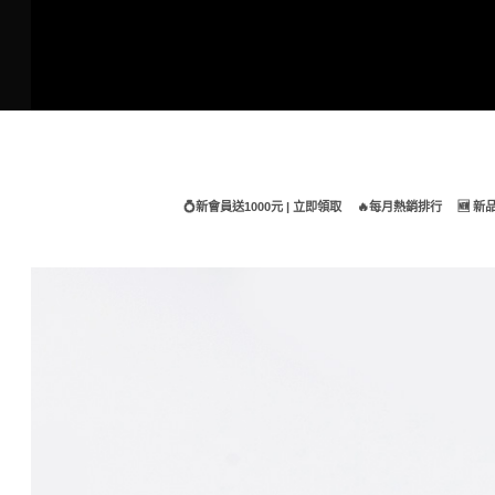
Skip
to
content
💍新會員送1000元 | 立即領取
🔥每月熱銷排行
🆕 