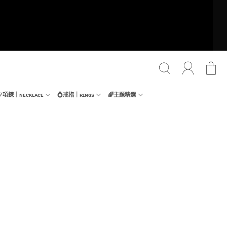
📿項鍊｜ɴᴇᴄᴋʟᴀᴄᴇ
💍戒指｜ʀɪɴɢs
🌈主題精選