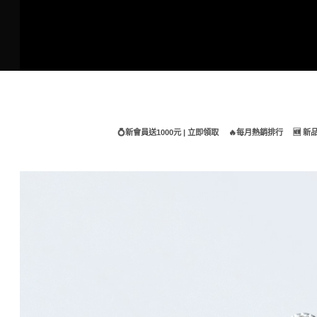
Skip
to
content
💍新會員送1000元 | 立即領取
🔥每月熱銷排行
🆕 