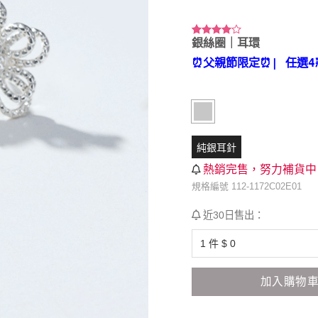
銀絲圈｜耳環
評分
1
4.00
/
⏰父親節限定⏰
| 任選4
5，已有
位顧客進
行評分
純銀耳針
熱銷完售，努力補貨中
規格編號 112-1172C02E01
近30日售出：
加入購物