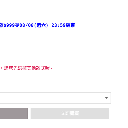
款
$999🩷08/08(週六) 23:59結束
，請您先選擇其他款式喔~
車
立即購買