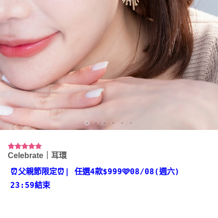
Celebrate｜耳環
評分
2
5.00
/ 5，已有
位顧客進行
⏰父親節限定⏰
| 任選4款
$999🩷08/08(週六)
評分
23:59結束