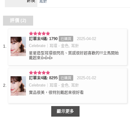
耳針
針/夾
評價 (2)
訂單末4碼: 1790
2025-04-02
已購買
評分
5
滿
分 5
Celebrate｜耳環 - 金色, 耳針
星星造型耳環很閃亮、質感很好超喜歡的!!!立馬開始
戴起來👍👍👍
訂單末4碼: 8295
2025-01-02
已購買
評分
5
滿
分 5
Celebrate｜耳環 - 金色, 耳針
實品很美，很特別戴起來很好看
顯示更多