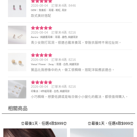
2026-08-04
訂單末4碼: 8446
評分
5
滿
GEM｜免後扣．耳環 - 粉紅, 耳針
分 5
款式美好搭配
2026-08-04
訂單末4碼: 8216
評分
5
滿
Aurora．純銀養耳棒｜耳環 - 銀色, 純銀耳針
分 5
青少女剛打耳洞，很適合戴來養耳，穿脫衣服時不易拉扯到。
2026-08-04
訂單末4碼: 8216
評分
5
滿
Venus' Flower．2way｜耳環 - 白色, 純銀耳針
分 5
實品比我想像中的大，做工很精緻，搭配洋裝應該適合。
2026-08-04
訂單末4碼: 8216
評分
5
滿
印象派｜6件組耳環 - 白色, 純銀耳針
分 5
小巧精緻，想要低調或是每日做小小變化的戴法，都很值得購入。
相關商品
⏰
⏰最後1天．任選4款$999⏰
⏰最後1天．任選4款$999⏰