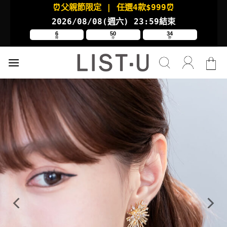
Skip
⏰父親節限定
| 任選4款
$999⏰
to
2026/08/08(週六
) 23:59結束
content
6
50
33
時
分
秒