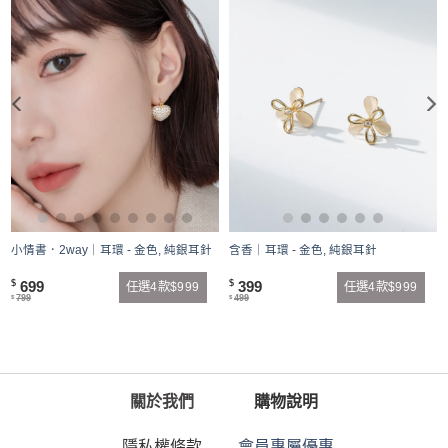
小情書．2way｜耳環 - 金色, 純銀耳針
含香｜耳環 - 金色, 純銀耳針
699
399
$
$
任選4款$999
任選4款$999
799
499
$
$
關於我們
購物說明
隱私權條款
會員專屬優惠