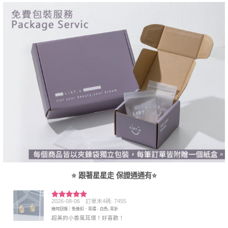
⭐ 跟著星星走 保證通通有⭐
2026-08-06
訂單末4碼: 7455
評分
5
滿
幾何回憶｜免後扣．耳環 - 白色, 耳針
分 5
超美的小香風耳環！好喜歡！