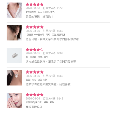
2026-08-06
訂單末4碼: 2553
評分
5
滿
愛神的祝福．2way｜項鍊 - 銀色
分 5
超美的項鍊！好喜歡！
2026-08-05
訂單末4碼: 8069
評分
5
滿
【限量】coco香奈耳｜耳環 - 黑色, 純銀耳針
分 5
這個耳環，我昨天帶出去同學們都說很好看
2026-08-05
訂單末4碼: 8069
評分
4
每一個溫柔｜戒指 - 銀色
滿分 5
這枚戒指戴起來，讓我的手指閃閃發亮喔
2026-08-05
訂單末4碼: 8069
評分
5
滿
夜曲｜耳環 - 銀色, 耳針
分 5
這顆珍珠戴起來氣質高雅，我很喜歡
2026-08-04
訂單末4碼: 8142
評分
5
滿
半個世紀 | 開口戒 ．戒指 - 銀色
分 5
我很喜歡這款