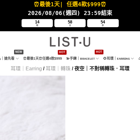
⏰最後1天
| 任選4款
$999⏰
2026/08/06(週四
) 23:59結束
14
58
52
時
分
秒
新品｜搶先看
⏰最後1天⏰任選4款$999
💫手鍊｜ʙʀᴀᴄᴇʟᴇᴛ
🌻耳環｜ᴇᴀʀʀɪɴɢ
耳環｜Earring
/
耳環｜轉珠
/ 夜空｜不對稱轉珠．耳環