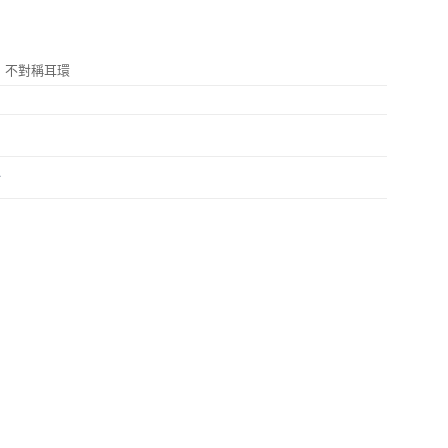
 不對稱耳環
針