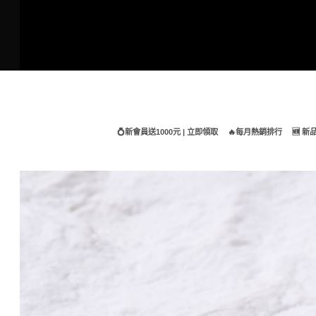
Skip
to
content
💍新會員送1000元 | 立即領取
🔥每月熱銷排行
🆕 