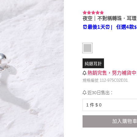
夜空｜不對稱轉珠．耳環
評分
9
4.67
/ 5，已有
⏰最後1天⏰
| 任選4款
位顧客進
行評分
純銀耳針
熱銷完售，努力補貨中
規格編號 112-975C02E01
近30日售出：
加入購物