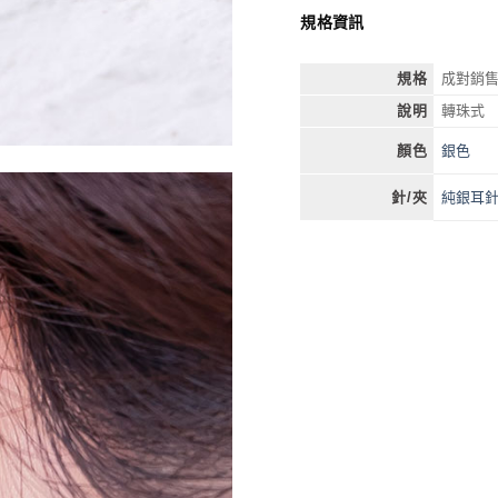
規格資訊
規格
成對銷售
說明
轉珠式
銀色
顏色
純銀耳
針/夾