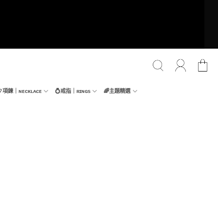
📿項鍊｜ɴᴇᴄᴋʟᴀᴄᴇ
💍戒指｜ʀɪɴɢs
🌈主題精選