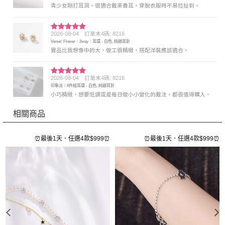
青少女剛打耳洞，很適合戴來養耳，穿脫衣服時不易拉扯到。
2026-08-04
訂單末4碼: 8216
評分
5
滿
Venus' Flower．2way｜耳環 - 白色, 純銀耳針
分 5
實品比我想像中的大，做工很精緻，搭配洋裝應該適合。
2026-08-04
訂單末4碼: 8216
評分
5
滿
印象派｜6件組耳環 - 白色, 純銀耳針
分 5
小巧精緻，想要低調或是每日做小小變化的戴法，都很值得購入。
相關商品
⏰
⏰最後1天．任選4款$999⏰
⏰最後1天．任選4款$999⏰