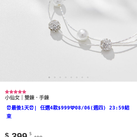
小仙女｜雙鍊．手鍊
評分
22
4.95
/ 5，已有
位顧客進行
⏰最後1天⏰
| 任選4款
$999🩷08/06(週四) 23:59結
評分
束
399
$
$