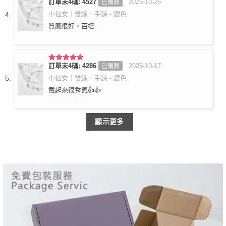
訂單末4碼: 4527
2025-10-25
已購買
評分
5
滿
分 5
小仙女｜雙鍊．手鍊 - 銀色
質感很好，百搭
訂單末4碼: 4286
2025-10-17
已購買
評分
5
滿
分 5
小仙女｜雙鍊．手鍊 - 銀色
戴起來很秀氣👍👍
顯示更多