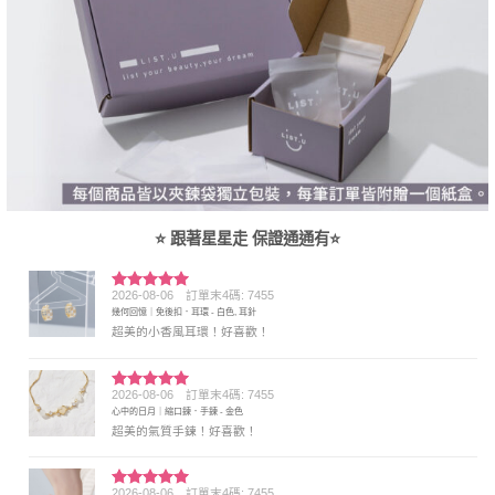
⭐ 跟著星星走 保證通通有⭐
2026-08-06
訂單末4碼: 7455
評分
5
滿
幾何回憶｜免後扣．耳環 - 白色, 耳針
分 5
超美的小香風耳環！好喜歡！
2026-08-06
訂單末4碼: 7455
評分
5
滿
心中的日月｜縮口鍊．手鍊 - 金色
分 5
超美的氣質手鍊！好喜歡！
2026-08-06
訂單末4碼: 7455