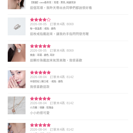
【限量】coco香奈耳｜耳環 - 黑色, 純銀耳針
分 5
這個耳環，我昨天帶出去同學們都說很好看
2026-08-05
訂單末4碼: 8069
評分
4
每一個溫柔｜戒指 - 銀色
滿分 5
這枚戒指戴起來，讓我的手指閃閃發亮喔
2026-08-05
訂單末4碼: 8069
評分
5
滿
夜曲｜耳環 - 銀色, 耳針
分 5
這顆珍珠戴起來氣質高雅，我很喜歡
2026-08-04
訂單末4碼: 8142
評分
5
滿
半個世紀 | 開口戒 ．戒指 - 銀色
分 5
我很喜歡這款
2026-08-04
訂單末4碼: 8142
評分
5
滿
小方糖｜項鍊 - 玫瑰金
分 5
小小的很可愛
2026-08-04
訂單末4碼: 8142
評分
5
滿