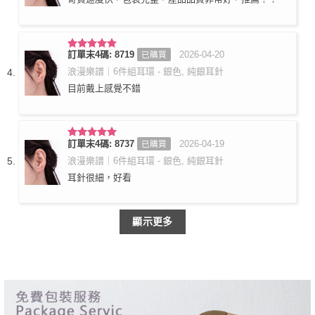
訂單末4碼: 8719
2026-04-20
已購買
評分
5
滿
分 5
浪漫樂譜｜6件組耳環 - 銀色, 純銀耳針
目前戴上感覺不錯
訂單末4碼: 8737
2026-04-19
已購買
評分
5
滿
分 5
浪漫樂譜｜6件組耳環 - 銀色, 純銀耳針
耳針很細，好看
顯示更多