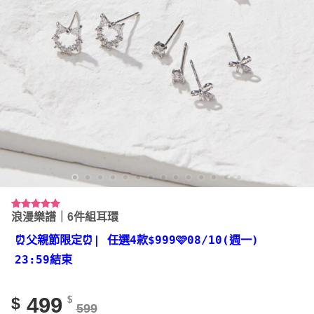
浪漫樂譜｜6件組耳環
評分
18
4.94
/ 5，已有
位顧客進
⏰父親節限定⏰
| 任選4款
$999🩷08/10(週一)
行評分
23:59結束
499
$
$
599