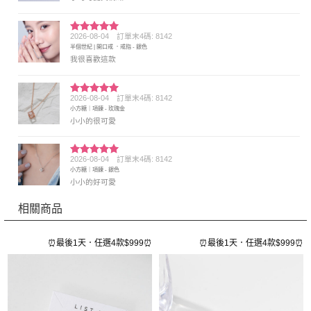
2026-08-04
訂單末4碼: 8142
評分
5
滿
半個世紀 | 開口戒 ．戒指 - 銀色
分 5
我很喜歡這款
2026-08-04
訂單末4碼: 8142
評分
5
滿
小方糖｜項鍊 - 玫瑰金
分 5
小小的很可愛
2026-08-04
訂單末4碼: 8142
評分
5
滿
小方糖｜項鍊 - 銀色
分 5
小小的好可愛
相關商品
⏰
⏰最後1天．任選4款$999⏰
⏰最後1天．任選4款$999⏰