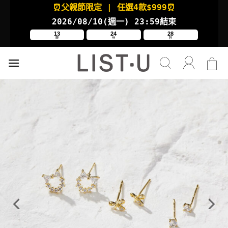
Skip
⏰父親節限定
| 任選4款
$999⏰
to
2026/08/10(週一
) 23:59結束
content
13
24
27
時
分
秒