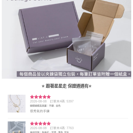
⭐ 跟著星星走 保證通通有⭐
2026-08-08
訂單末4碼: 5397
評分
5
滿
蝴蝶蝴蝶真美麗｜手鍊 - 金色
分 5
很秀氣的手鍊
2026-08-08
訂單末4碼: 7763
評分
5
滿
幾何回憶｜免後扣．耳環 - 黑色, 耳針