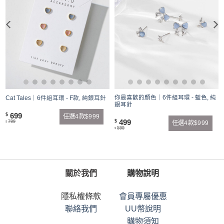
你最喜歡的顏色｜6件組耳環 - 藍色, 純
Cat Tales｜6件組耳環 - F款, 純銀耳針
銀耳針
699
$
任選4款$999
499
$
799
任選4款$999
$
599
$
關於我們
購物說明
隱私權條款
會員專屬優惠
聯絡我們
UU幣說明
購物須知