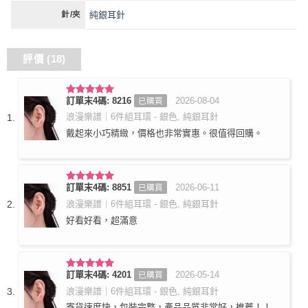
純銀耳針
針/夾
評價 (18)
訂單末4碼: 8216
2026-08-04
已購買
評分
5
滿
分 5
浪漫樂譜｜6件組耳環 - 銀色, 純銀耳針
戴起來小巧精緻，價格也非常實惠。很值得回購。
訂單末4碼: 8851
2026-06-11
已購買
評分
5
滿
分 5
浪漫樂譜｜6件組耳環 - 銀色, 純銀耳針
好看好看，超滿意
訂單末4碼: 4201
2026-05-14
已購買
評分
5
滿
分 5
浪漫樂譜｜6件組耳環 - 銀色, 純銀耳針
寄貨速度快，包裝完整，產品品質非常好，推薦！！