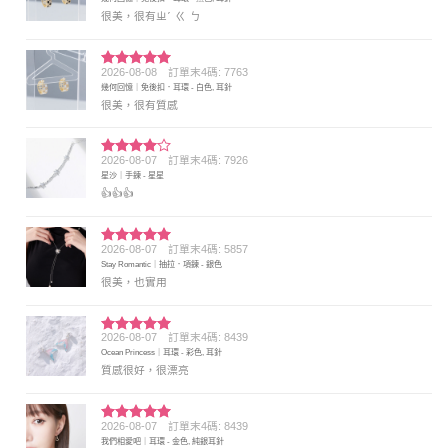
分 5
很美，很有ㄓˊ ㄍ ㄅ
2026-08-08
訂單末4碼: 7763
評分
5
滿
幾何回憶｜免後扣．耳環 - 白色, 耳針
分 5
很美，很有質感
2026-08-07
訂單末4碼: 7926
評分
4
星沙｜手鍊 - 星星
滿分 5
👍👍👍
2026-08-07
訂單末4碼: 5857
評分
5
滿
Stay Romantic｜抽拉．項鍊 - 銀色
分 5
很美，也實用
2026-08-07
訂單末4碼: 8439
評分
5
滿
Ocean Princess｜耳環 - 彩色, 耳針
分 5
質感很好，很漂亮
2026-08-07
訂單末4碼: 8439
評分
5
滿
我們相愛吧｜耳環 - 金色, 純銀耳針
分 5