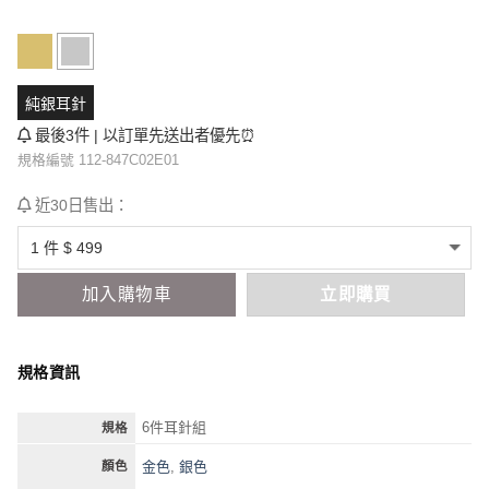
純銀耳針
最後3件 | 以訂單先送出者優先⏰
規格編號 112-847C02E01
近30日售出：
加入購物車
立即購買
規格資訊
6件耳針組
規格
金色
,
銀色
顏色