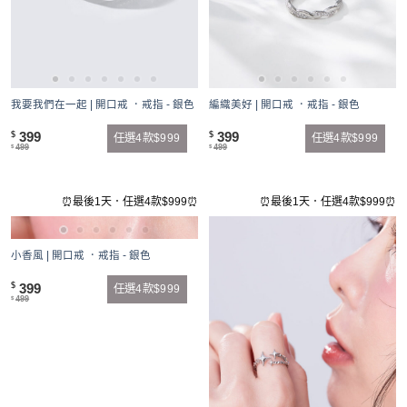
我要我們在一起 | 開口戒 ．戒指 - 銀色
編織美好 | 開口戒 ．戒指 - 銀色
399
399
$
$
任選4款$999
任選4款$999
499
499
$
$
⏰最後1天．任選4款$999⏰
⏰最後1天．任選4款$999⏰
小香風 | 開口戒 ．戒指 - 銀色
399
$
任選4款$999
499
$