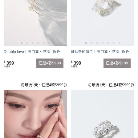
Double love｜開口戒．戒指 - 銀色
維納斯的誕生｜開口戒．戒指 - 銀色
399
399
$
$
任選4款$999
任選4款$999
499
499
$
$
⏰最後1天．任選4款$999⏰
⏰最後1天．任選4款$999⏰