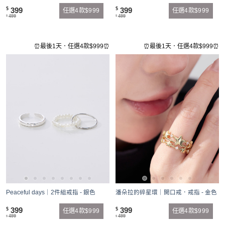
399
399
$
$
任選4款$999
任選4款$999
499
499
$
$
⏰最後1天．任選4款$999⏰
⏰最後1天．任選4款$999⏰
Peaceful days｜2件組戒指 - 銀色
潘朵拉的碎星環｜開口戒．戒指 - 金色
399
399
$
$
任選4款$999
任選4款$999
499
499
$
$