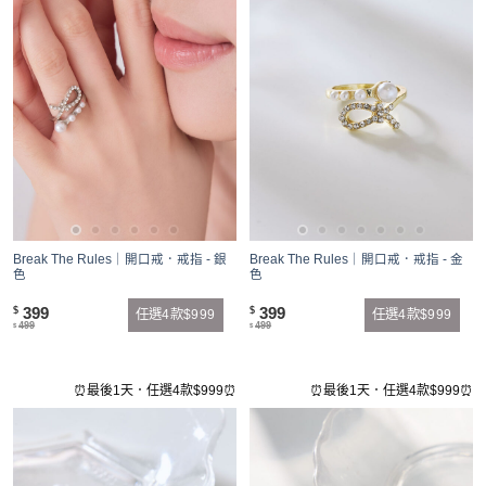
Break The Rules｜開口戒．戒指 - 銀
Break The Rules｜開口戒．戒指 - 金
色
色
399
399
$
$
任選4款$999
任選4款$999
499
499
$
$
⏰最後1天．任選4款$999⏰
⏰最後1天．任選4款$999⏰