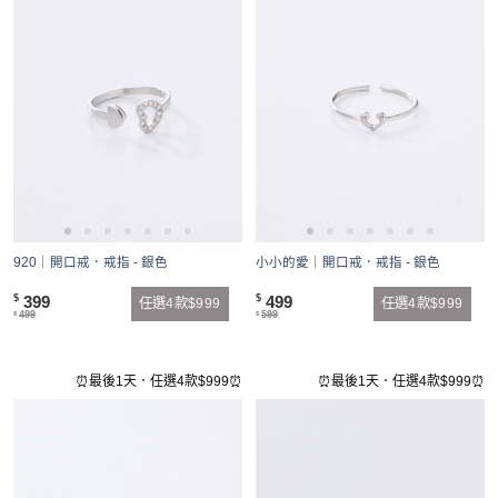
920｜開口戒．戒指 - 銀色
小小的愛｜開口戒．戒指 - 銀色
399
499
$
$
任選4款$999
任選4款$999
499
599
$
$
⏰最後1天．任選4款$999⏰
⏰最後1天．任選4款$999⏰