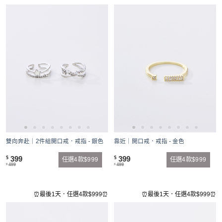
雙向奔赴｜2件組開口戒．戒指 - 銀色
靠近｜開口戒．戒指 - 金色
399
399
$
$
任選4款$999
任選4款$999
499
499
$
$
⏰最後1天．任選4款$999⏰
⏰最後1天．任選4款$999⏰