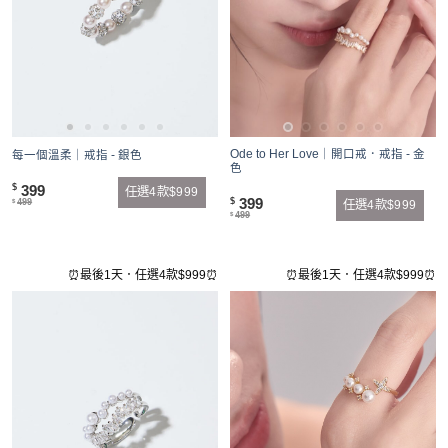
Ode to Her Love｜開口戒．戒指 - 金
每一個溫柔｜戒指 - 銀色
色
399
$
任選4款$999
399
$
499
任選4款$999
$
499
$
⏰最後1天．任選4款$999⏰
⏰最後1天．任選4款$999⏰