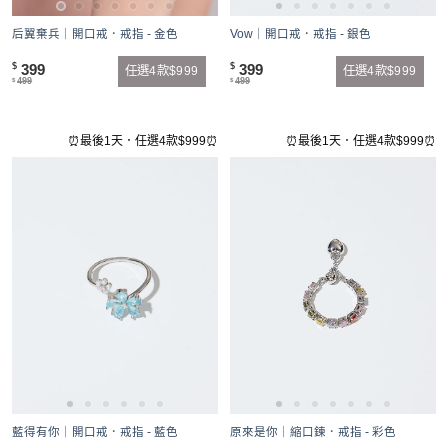
后翼棄兵｜開口戒．戒指 - 金色
Vow｜開口戒．戒指 - 銀色
399
399
$
$
任選4款$999
任選4款$999
499
499
$
$
⏰最後1天．任選4款$999⏰
⏰最後1天．任選4款$999⏰
藍得有你｜開口戒．戒指 - 藍色
原來是你｜縮口鍊．戒指 - 彩色