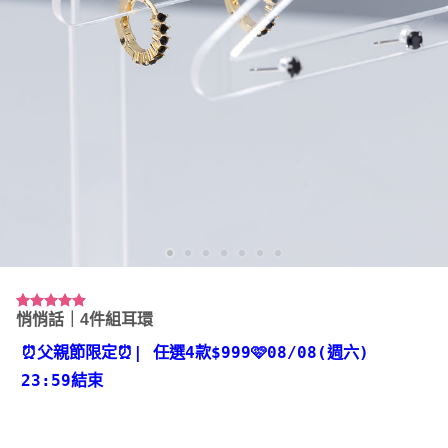
悄悄話｜4件組耳環
評分
8
4.88
/ 5，已有
位顧客進
⏰父親節限定⏰
| 任選4款
$999🩷08/08(週六)
行評分
23:59結束