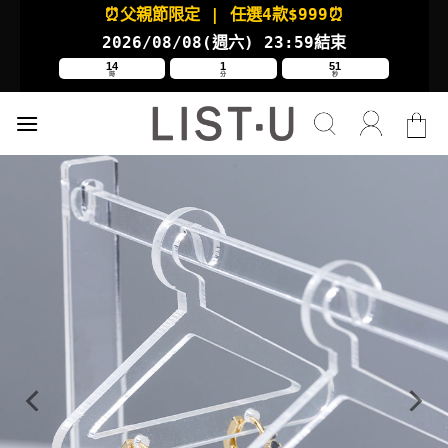
Skip
⏰父親節限定
| 任選4款
$999⏰
to
2026/08/08(週六
) 23:59結束
content
14
1
50
時
分
秒