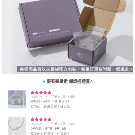
⭐ 跟著星星走 保證通通有⭐
2026-08-06
訂單末4碼: 7455
評分
5
滿
幾何回憶｜免後扣．耳環 - 白色, 耳針
分 5
超美的小香風耳環！好喜歡！
2026-08-06
訂單末4碼: 7455
評分
5
滿
心中的日月｜縮口鍊．手鍊 - 金色
分 5
超美的氣質手鍊！好喜歡！