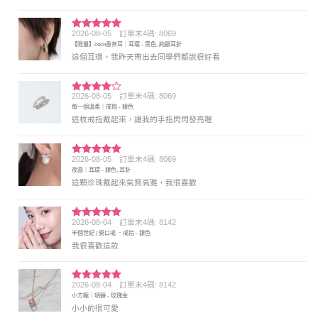
2026-08-05
訂單末4碼: 8069
評分
5
滿
【限量】coco香奈耳｜耳環 - 黑色, 純銀耳針
分 5
這個耳環，我昨天帶出去同學們都說很好看
2026-08-05
訂單末4碼: 8069
評分
4
每一個溫柔｜戒指 - 銀色
滿分 5
這枚戒指戴起來，讓我的手指閃閃發亮喔
2026-08-05
訂單末4碼: 8069
評分
5
滿
夜曲｜耳環 - 銀色, 耳針
分 5
這顆珍珠戴起來氣質高雅，我很喜歡
2026-08-04
訂單末4碼: 8142
評分
5
滿
半個世紀 | 開口戒 ．戒指 - 銀色
分 5
我很喜歡這款
2026-08-04
訂單末4碼: 8142
評分
5
滿
小方糖｜項鍊 - 玫瑰金
分 5
小小的很可愛