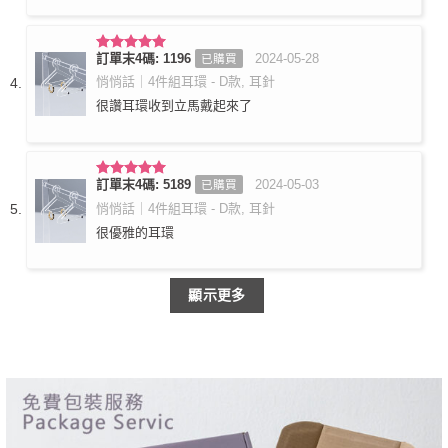
訂單末4碼: 1196
2024-05-28
已購買
評分
5
滿
分 5
悄悄話｜4件組耳環 - D款, 耳針
很讚耳環收到立馬戴起來了
訂單末4碼: 5189
2024-05-03
已購買
評分
5
滿
分 5
悄悄話｜4件組耳環 - D款, 耳針
很優雅的耳環
顯示更多