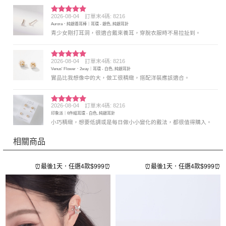
2026-08-04
訂單末4碼: 8216
評分
5
滿
Aurora．純銀養耳棒｜耳環 - 銀色, 純銀耳針
分 5
青少女剛打耳洞，很適合戴來養耳，穿脫衣服時不易拉扯到。
2026-08-04
訂單末4碼: 8216
評分
5
滿
Venus' Flower．2way｜耳環 - 白色, 純銀耳針
分 5
實品比我想像中的大，做工很精緻，搭配洋裝應該適合。
2026-08-04
訂單末4碼: 8216
評分
5
滿
印象派｜6件組耳環 - 白色, 純銀耳針
分 5
小巧精緻，想要低調或是每日做小小變化的戴法，都很值得購入。
相關商品
⏰
⏰最後1天．任選4款$999⏰
⏰最後1天．任選4款$999⏰