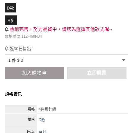
D款
耳針
熱銷完售，努力補貨中，請您先選擇其他款式喔~
規格編號 112-458N04
近30日售出：
加入購物車
立即購買
規格資訊
4件耳針組
規格
D款
規格
耳針
針/夾