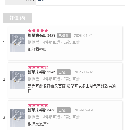
評價 (8)
訂單末4碼: 9427
2026-04-24
已購買
評分
5
滿
分 5
悄悄話｜4件組耳環 - D款, 耳針
很好看🫶🏻
訂單末4碼: 9945
2025-11-02
已購買
評分
4
滿分 5
悄悄話｜4件組耳環 - D款, 耳針
黑色耳針很好看又百搭,希望可以多出幾色耳針款供選
擇
訂單末4碼: 8438
2024-09-19
已購買
評分
5
滿
分 5
悄悄話｜4件組耳環 - D款, 耳針
很漂亮氣質～