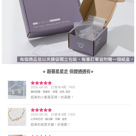
⭐ 跟著星星走 保證通通有⭐
2026-08-06
訂單末4碼: 7455
評分
5
滿
幾何回憶｜免後扣．耳環 - 白色, 耳針
分 5
超美的小香風耳環！好喜歡！
2026-08-06
訂單末4碼: 7455
評分
5
滿
心中的日月｜縮口鍊．手鍊 - 金色
分 5
超美的氣質手鍊！好喜歡！