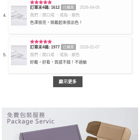
訂單末4碼: 1612
2026-04-05
已購買
評分
5
滿
分 5
我們｜開口戒 ．戒指 - 銀色
色澤很亮，佩戴起來很出色！
訂單末4碼: 1977
2026-01-07
已購買
評分
5
滿
分 5
我們｜開口戒 ．戒指 - 銀色
好戴，好看，質感不錯！不過敏
顯示更多