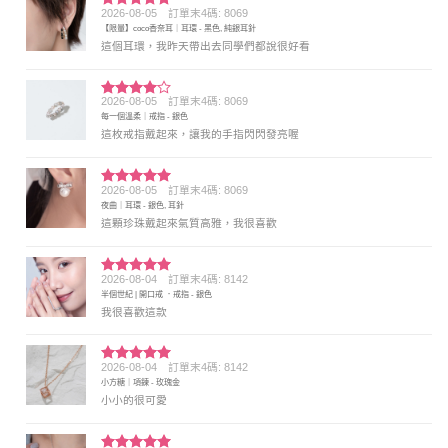
2026-08-05
訂單末4碼: 8069
評分
5
滿
【限量】coco香奈耳｜耳環 - 黑色, 純銀耳針
分 5
這個耳環，我昨天帶出去同學們都說很好看
2026-08-05
訂單末4碼: 8069
評分
4
每一個溫柔｜戒指 - 銀色
滿分 5
這枚戒指戴起來，讓我的手指閃閃發亮喔
2026-08-05
訂單末4碼: 8069
評分
5
滿
夜曲｜耳環 - 銀色, 耳針
分 5
這顆珍珠戴起來氣質高雅，我很喜歡
2026-08-04
訂單末4碼: 8142
評分
5
滿
半個世紀 | 開口戒 ．戒指 - 銀色
分 5
我很喜歡這款
2026-08-04
訂單末4碼: 8142
評分
5
滿
小方糖｜項鍊 - 玫瑰金
分 5
小小的很可愛