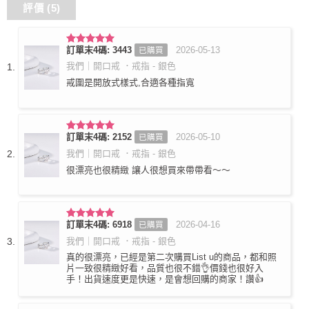
評價 (5)
訂單末4碼: 3443
2026-05-13
已購買
評分
5
滿
分 5
我們｜開口戒 ．戒指 - 銀色
戒圍是開放式樣式,合適各種指寬
訂單末4碼: 2152
2026-05-10
已購買
評分
5
滿
分 5
我們｜開口戒 ．戒指 - 銀色
很漂亮也很精緻 讓人很想買來帶帶看～～
訂單末4碼: 6918
2026-04-16
已購買
評分
5
滿
分 5
我們｜開口戒 ．戒指 - 銀色
真的很漂亮，已經是第二次購買List u的商品，都和照
片一致很精緻好看，品質也很不錯👌價錢也很好入
手！出貨速度更是快速，是會想回購的商家！讚👍