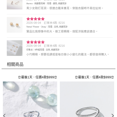
評分
5
滿
Aurora．純銀養耳棒｜耳環 - 銀色, 純銀耳針
分 5
青少女剛打耳洞，很適合戴來養耳，穿脫衣服時不易拉扯到。
2026-08-04
訂單末4碼: 8216
評分
5
滿
Venus' Flower．2way｜耳環 - 白色, 純銀耳針
分 5
實品比我想像中的大，做工很精緻，搭配洋裝應該適合。
2026-08-04
訂單末4碼: 8216
評分
5
滿
印象派｜6件組耳環 - 白色, 純銀耳針
分 5
小巧精緻，想要低調或是每日做小小變化的戴法，都很值得購入。
相關商品
⏰
⏰最後1天．任選4款$999⏰
⏰最後1天．任選4款$999⏰