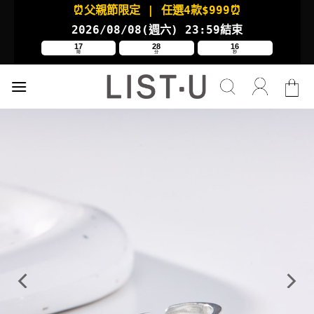
Skip
⏰父親節限定
| 任選4款
$999⏰
to
2026/08/08(週六
) 23:59結束
content
17
28
15
時
分
秒