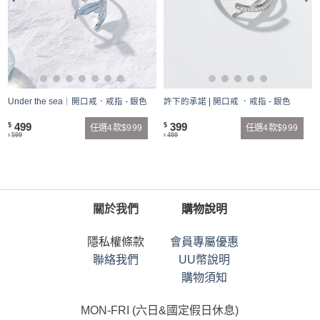
Under the sea｜開口戒．戒指 - 銀色
許下的承諾 | 開口戒 ．戒指 - 銀色
499
399
$
$
任選4款$999
任選4款$999
599
499
$
$
關於我們
購物說明
隱私權條款
會員專屬優惠
聯絡我們
UU幣說明
購物須知
MON-FRI (六日&國定假日休息)