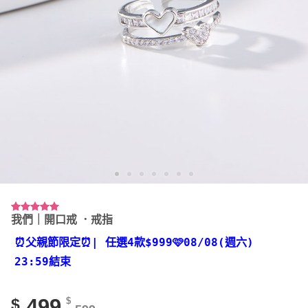
我們｜開口戒 ．戒指
評分
5
5.00
/ 5，已有
位顧客進行
⏰父親節限定⏰
| 任選4款
$999🩷08/08(週六)
評分
23:59結束
499
$
$