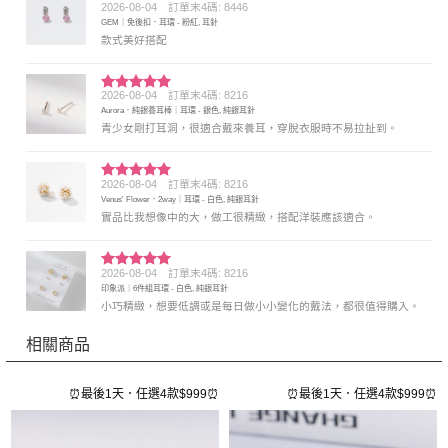
2026-08-04
訂單末4碼: 8446
評分
5
滿
GEM｜免後扣．耳環 - 粉紅, 耳針
分 5
款式美好搭配
2026-08-04
訂單末4碼: 8216
評分
5
滿
Aurora．純銀養耳棒｜耳環 - 銀色, 純銀耳針
分 5
青少女剛打耳洞，很適合戴來養耳，穿脫衣服時不易拉扯到。
2026-08-04
訂單末4碼: 8216
評分
5
滿
Venus' Flower．2way｜耳環 - 白色, 純銀耳針
分 5
實品比我想像中的大，做工很精緻，搭配洋裝應該適合。
2026-08-04
訂單末4碼: 8216
評分
5
滿
印象派｜6件組耳環 - 白色, 純銀耳針
分 5
小巧精緻，想要低調或是每日做小小變化的戴法，都很值得購入。
相關商品
⏰
⏰最後1天．任選4款$999⏰
⏰最後1天．任選4款$999⏰