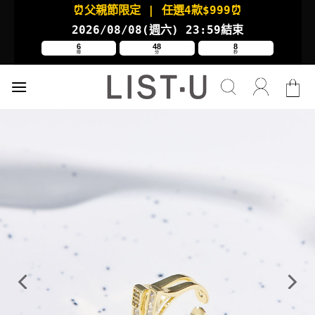
Skip
⏰父親節限定
| 任選4款
$999⏰
to
2026/08/08(週六
) 23:59結束
content
6
48
8
時
分
秒