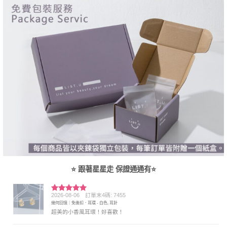
⭐ 跟著星星走 保證通通有⭐
2026-08-06
訂單末4碼: 7455
評分
5
滿
幾何回憶｜免後扣．耳環 - 白色, 耳針
分 5
超美的小香風耳環！好喜歡！