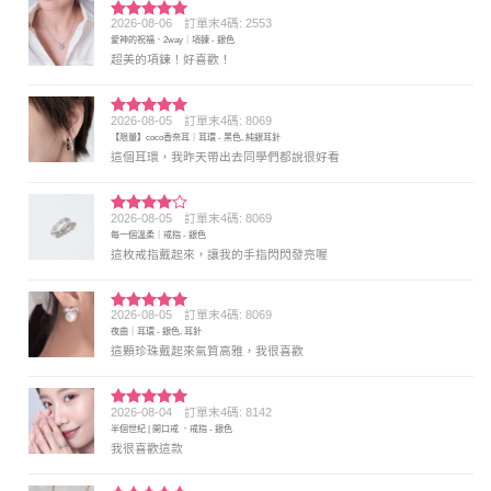
2026-08-06
訂單末4碼: 2553
評分
5
滿
愛神的祝福．2way｜項鍊 - 銀色
分 5
超美的項鍊！好喜歡！
2026-08-05
訂單末4碼: 8069
評分
5
滿
【限量】coco香奈耳｜耳環 - 黑色, 純銀耳針
分 5
這個耳環，我昨天帶出去同學們都說很好看
2026-08-05
訂單末4碼: 8069
評分
4
每一個溫柔｜戒指 - 銀色
滿分 5
這枚戒指戴起來，讓我的手指閃閃發亮喔
2026-08-05
訂單末4碼: 8069
評分
5
滿
夜曲｜耳環 - 銀色, 耳針
分 5
這顆珍珠戴起來氣質高雅，我很喜歡
2026-08-04
訂單末4碼: 8142
評分
5
滿
半個世紀 | 開口戒 ．戒指 - 銀色
分 5
我很喜歡這款