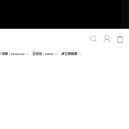
📿項鍊｜ɴᴇᴄᴋʟᴀᴄᴇ
💍戒指｜ʀɪɴɢs
🌈主題精選