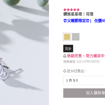
鑽進星星裡｜耳環
評分
2
5.00
/ 5，已有
⏰父親節限定⏰
| 任選4
位顧客進行
評分
耳針
熱銷完售，努力補貨中
規格編號 112-1376C01E01
近30日售出：
加入購物