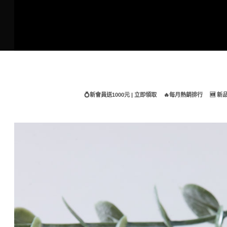
Skip
to
content
💍新會員送1000元 | 立即領取
🔥每月熱銷排行
🆕 