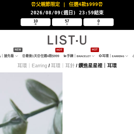
⏰父親節限定
| 任選4款
$999⏰
2026/08/09(週日
) 23:59結束
10
56
59
時
分
秒
新品｜搶先看
⏰最後1天⏰任選4款$999
💫手鍊｜ʙʀᴀᴄᴇʟᴇᴛ
🌻耳環｜ᴇᴀʀʀɪɴɢ
耳環｜Earring
/
耳環｜耳針
/ 鑽進星星裡｜耳環