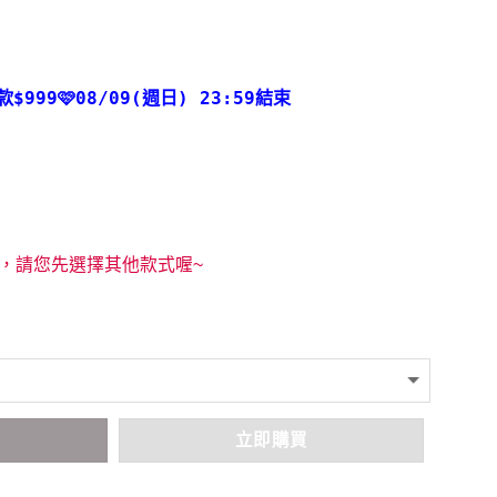
款
$999🩷08/09(週日) 23:59結束
，請您先選擇其他款式喔~
車
立即購買