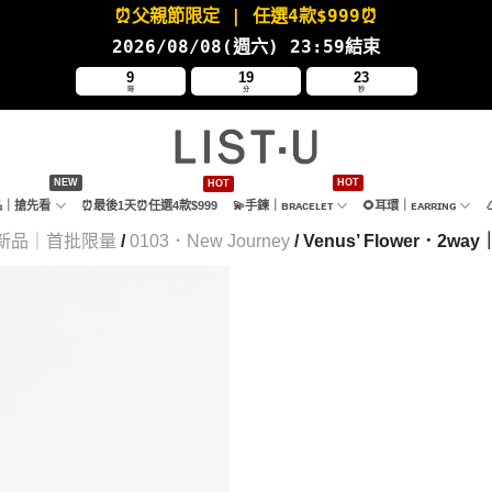
⏰父親節限定
| 任選4款
$999⏰
2026/08/08(週六
) 23:59結束
9
19
21
時
分
秒
新品｜搶先看
⏰最後1天⏰任選4款$999
💫手鍊｜ʙʀᴀᴄᴇʟᴇᴛ
🌻耳環｜ᴇᴀʀʀɪɴɢ
新品｜首批限量
/
0103．New Journey
/ Venus’ Flower．2wa