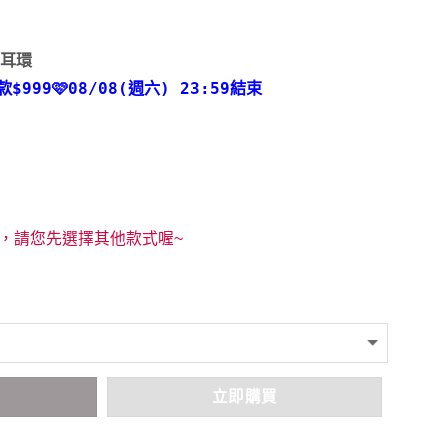
y｜耳環
款
$999🩷08/08(週六) 23:59結束
，請您先選擇其他款式喔~
車
立即購買