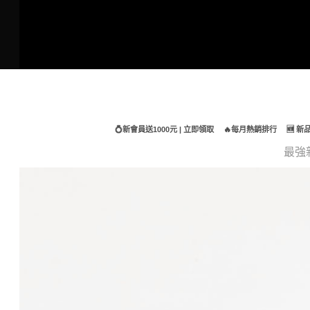
Skip
to
content
💍新會員送1000元 | 立即領取
🔥每月熱銷排行
🆕 
最強