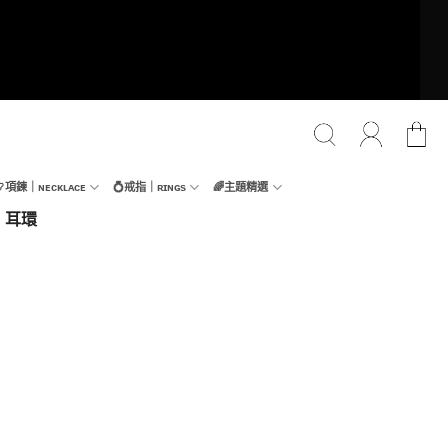
📿項鍊｜ɴᴇᴄᴋʟᴀᴄᴇ
💍戒指｜ʀɪɴɢs
🌈主題精選
y｜耳環