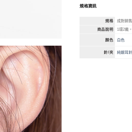
規格資訊
規格
成對銷
商品說明
1環2戴
白色
顏色
純銀耳
針/夾