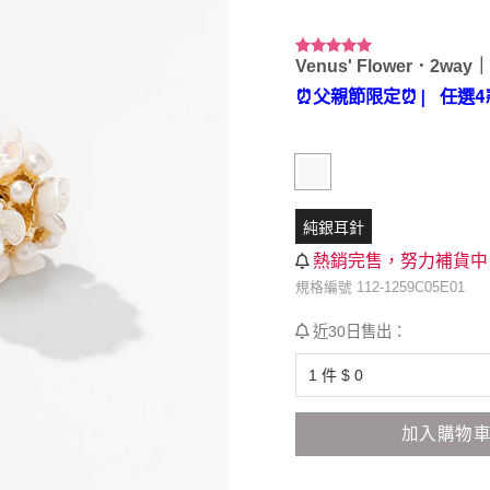
Venus' Flower．2wa
評分
9
5.00
/ 5，已有
⏰父親節限定⏰
| 任選4
位顧客進行
評分
純銀耳針
熱銷完售，努力補貨中
規格編號 112-1259C05E01
近30日售出：
加入購物