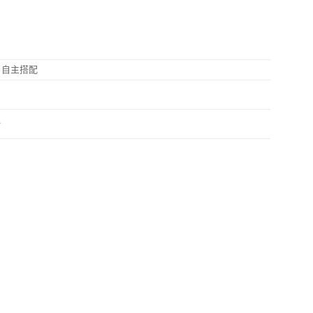
售
，自主搭配
針