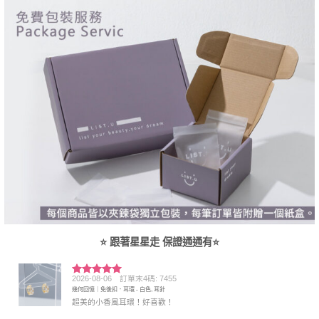
⭐ 跟著星星走 保證通通有⭐
2026-08-06
訂單末4碼: 7455
評分
5
滿
幾何回憶｜免後扣．耳環 - 白色, 耳針
分 5
超美的小香風耳環！好喜歡！