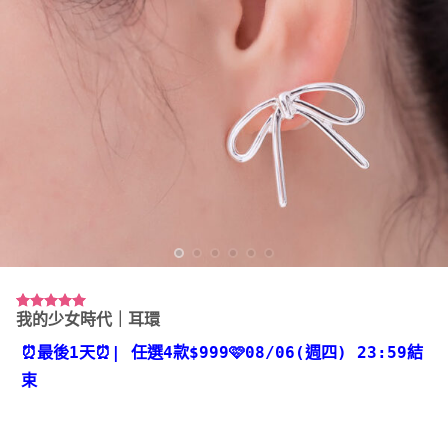
我的少女時代｜耳環
評分
2
5.00
/ 5，已有
位顧客進行
⏰最後1天⏰
| 任選4款
$999🩷08/06(週四) 23:59結
評分
束