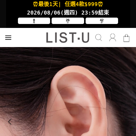
⏰最後1天
| 任選4款
$999⏰
Skip
to
2026/08/06(週四
) 23:59結束
content
8
26
41
時
分
秒