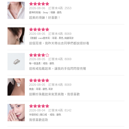
2026-08-06
訂單末4碼: 2553
評分
5
滿
愛神的祝福．2way｜項鍊 - 銀色
分 5
超美的項鍊！好喜歡！
2026-08-05
訂單末4碼: 8069
評分
5
滿
【限量】coco香奈耳｜耳環 - 黑色, 純銀耳針
分 5
這個耳環，我昨天帶出去同學們都說很好看
2026-08-05
訂單末4碼: 8069
評分
4
每一個溫柔｜戒指 - 銀色
滿分 5
這枚戒指戴起來，讓我的手指閃閃發亮喔
2026-08-05
訂單末4碼: 8069
評分
5
滿
夜曲｜耳環 - 銀色, 耳針
分 5
這顆珍珠戴起來氣質高雅，我很喜歡
2026-08-04
訂單末4碼: 8142
評分
5
滿
半個世紀 | 開口戒 ．戒指 - 銀色
分 5
我很喜歡這款