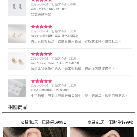
2026-08-04
訂單末4碼: 8446
評分
5
滿
GEM｜免後扣．耳環 - 粉紅, 耳針
分 5
款式美好搭配
2026-08-04
訂單末4碼: 8216
評分
5
滿
Aurora．純銀養耳棒｜耳環 - 銀色, 純銀耳針
分 5
青少女剛打耳洞，很適合戴來養耳，穿脫衣服時不易拉扯到。
2026-08-04
訂單末4碼: 8216
評分
5
滿
Venus' Flower．2way｜耳環 - 白色, 純銀耳針
分 5
實品比我想像中的大，做工很精緻，搭配洋裝應該適合。
2026-08-04
訂單末4碼: 8216
評分
5
滿
印象派｜6件組耳環 - 白色, 純銀耳針
分 5
小巧精緻，想要低調或是每日做小小變化的戴法，都很值得購入。
相關商品
⏰
⏰最後1天．任選4款$999⏰
⏰最後1天．任選4款$999⏰