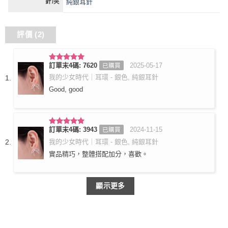
純銀耳針
針/夾
評價 (2)
訂單末4碼: 7620
2025-05-17
已購買
評分
5
滿
分 5
我的少女時代｜耳環 - 銀色, 純銀耳針
Good, good
訂單末4碼: 3943
2024-11-15
已購買
評分
5
滿
分 5
我的少女時代｜耳環 - 銀色, 純銀耳針
實品精巧，整體搭配加分，喜歡。
顯示更多