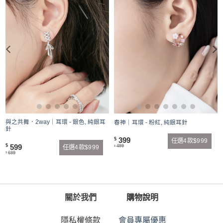
與之共舞．2way｜耳環 - 銀色, 純銀耳
春神｜耳環 - 粉紅, 純銀耳針
針
399
$
任選4款$999
599
$
499
任選4款$999
$
699
$
關於我們
購物說明
隱私權條款
會員專屬優惠