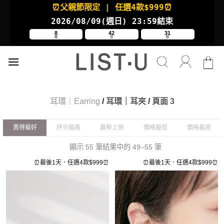
Skip
⏰父親節限定
| 任選4款
$999⏰
to
2026/08/09(週日
) 23:59結束
content
8
42
31
時
分
秒
耳環｜Earring
/
耳環｜耳夾
/
頁面 3
賣得最好
評分最高
最新上架
價格最低
價格最高
顯示 55 筆結果中的 49–55 筆
⏰最後1天．任選4款$999⏰
⏰最後1天．任選4款$999⏰