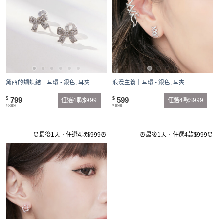
黛西的蝴蝶結｜耳環 - 銀色, 耳夾
浪漫主義｜耳環 - 銀色, 耳夾
799
599
$
$
任選4款$999
任選4款$999
899
699
$
$
⏰最後1天．任選4款$999⏰
⏰最後1天．任選4款$999⏰