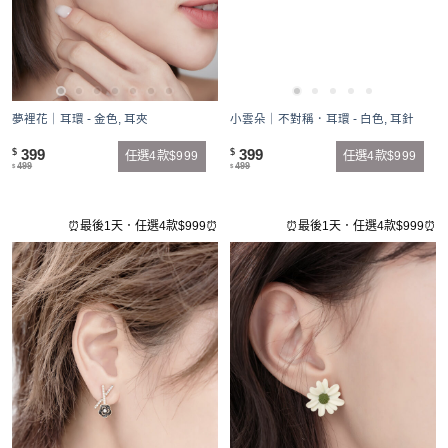
夢裡花｜耳環 - 金色, 耳夾
小雲朵｜不對稱．耳環 - 白色, 耳針
399
399
$
$
任選4款$999
任選4款$999
499
499
$
$
⏰最後1天．任選4款$999⏰
⏰最後1天．任選4款$999⏰