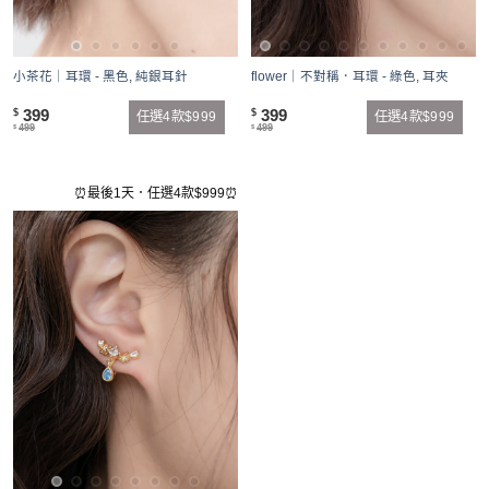
小茶花｜耳環 - 黑色, 純銀耳針
flower｜不對稱．耳環 - 綠色, 耳夾
399
399
$
$
任選4款$999
任選4款$999
499
499
$
$
⏰最後1天．任選4款$999⏰