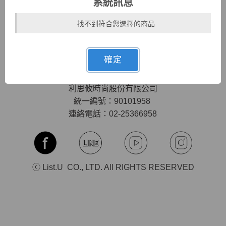
系統訊息
隱私權條款
會員專屬優惠
找不到符合您選擇的商品
聯絡我們
UU幣說明
購物須知
確定
MON-FRI (六日&國定假日休息)
10:00-12:30 l 14:00-17:00
利思攸時尚股份有限公司
統一編號：90101958
連絡電話：02-25366958
ⓒ List.U CO., LTD. All RIGHTS RESERVED