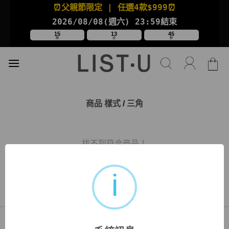
Skip
⏰父親節限定
| 任選4款
$999⏰
to
2026/08/08(週六
) 23:59結束
content
15
13
45
時
分
秒
商品 樣式
/
三角
找不到符合商品！
關於我們
購物說明