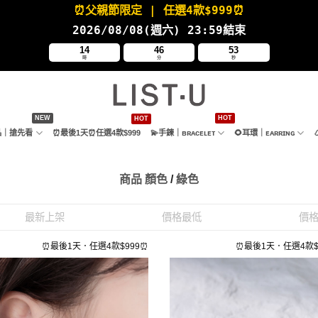
⏰父親節限定
| 任選4款
$999⏰
2026/08/08(週六
) 23:59結束
14
46
53
時
分
秒
新品｜搶先看
⏰最後1天⏰任選4款$999
💫手鍊｜ʙʀᴀᴄᴇʟᴇᴛ
🌻耳環｜ᴇᴀʀʀɪɴɢ
商品 顏色
/
綠色
最新上架
價格最低
價
⏰最後1天．任選4款$999⏰
⏰最後1天．任選4款$