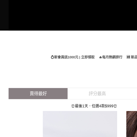
Skip
to
content
💍新會員送1000元 | 立即領取
🔥每月熱銷排行
🆕 
賣得最好
評分最高
⏰最後1天．任選4款$999⏰