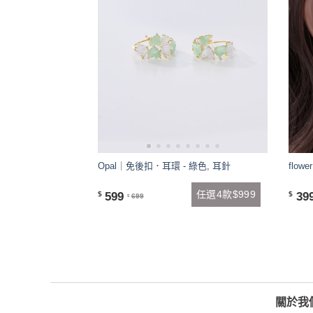
Opal｜免後扣．耳環 - 綠色, 耳針
flo
任選4款$999
599
39
$
$
699
$
關於我