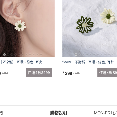
wer｜不對稱．耳環 - 綠色, 耳夾
flower｜不對稱．耳環 - 綠色, 耳針
任選4款$999
任選4款$9
9
399
$
499
499
$
$
們
購物說明
MON-FRI