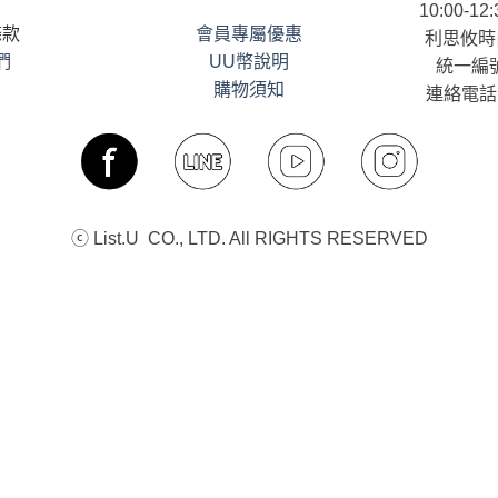
10:00-12:
條款
會員專屬優惠
利思攸時
們
UU幣說明
統一編號
購物須知
連絡電話：
ⓒ List.U CO., LTD. All RIGHTS RESERVED