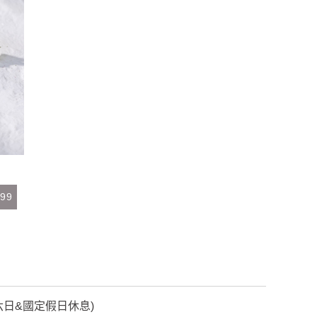
99
 (六日&國定假日休息)