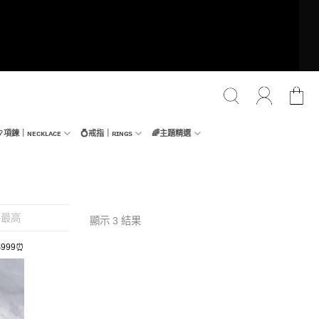
📿項鍊｜ɴᴇᴄᴋʟᴀᴄᴇ
💍戒指｜ʀɪɴɢs
🌈主題精選
格最高
顯示 3 結果
999⏰