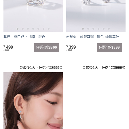
我們｜開口戒 ．戒指 - 銀色
想見你｜純銀耳環 - 銀色, 純銀耳針
499
399
$
$
任選4款$999
任選4款$999
599
499
$
$
⏰最後1天．任選4款$999⏰
⏰最後1天．任選4款$999⏰