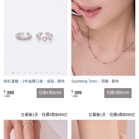
粉紅濾鏡｜2件組開口戒．戒指 - 銀色
Sparkling Tonic｜項鍊 - 銀色
399
399
$
$
任選4款$999
任選4款$999
499
499
$
$
⏰最後1天．任選4款$999⏰
⏰最後1天．任選4款$999⏰