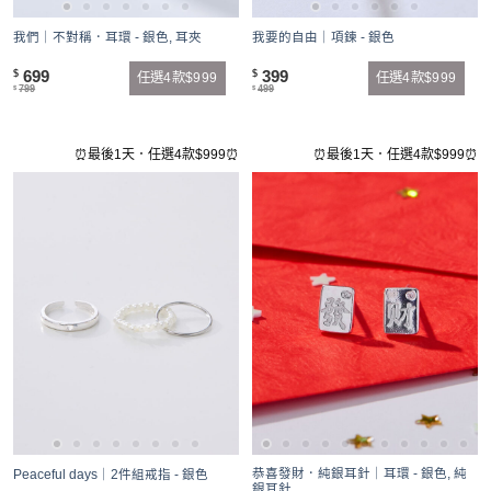
我們｜不對稱．耳環 - 銀色, 耳夾
我要的自由｜項鍊 - 銀色
699
399
$
$
任選4款$999
任選4款$999
799
499
$
$
⏰最後1天．任選4款$999⏰
⏰最後1天．任選4款$999⏰
恭喜發財．純銀耳針｜耳環 - 銀色, 純
Peaceful days｜2件組戒指 - 銀色
銀耳針