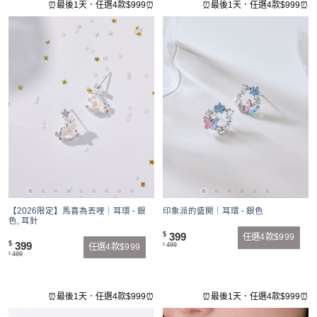
⏰最後1天．任選4款$999⏰
⏰最後1天．任選4款$999⏰
【2026限定】馬喜為丟哩｜耳環 - 銀
印象派的盛開｜耳環 - 銀色
色, 耳針
399
$
任選4款$999
399
$
499
任選4款$999
$
499
$
⏰最後1天．任選4款$999⏰
⏰最後1天．任選4款$999⏰