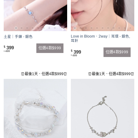
Love in Bloom．2way｜耳環 - 銀色,
土星｜手鍊 - 銀色
耳針
399
$
任選4款$999
399
$
499
任選4款$999
$
499
$
⏰最後1天．任選4款$999⏰
⏰最後1天．任選4款$999⏰