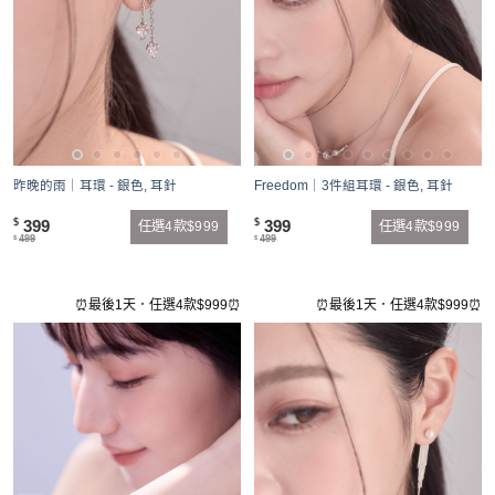
昨晚的雨｜耳環 - 銀色, 耳針
Freedom｜3件組耳環 - 銀色, 耳針
399
399
$
$
任選4款$999
任選4款$999
499
499
$
$
⏰最後1天．任選4款$999⏰
⏰最後1天．任選4款$999⏰