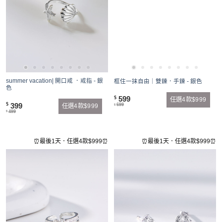
summer vacation| 開口戒 ．戒指 - 銀
框住一抹自由｜雙鍊．手鍊 - 銀色
色
599
$
任選4款$999
399
$
699
任選4款$999
$
499
$
⏰最後1天．任選4款$999⏰
⏰最後1天．任選4款$999⏰