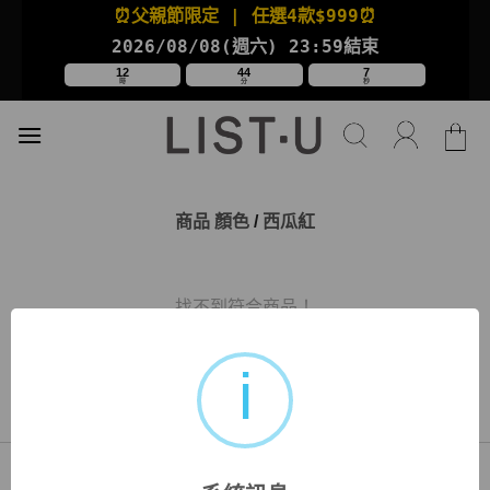
Skip
⏰父親節限定
| 任選4款
$999⏰
to
2026/08/08(週六
) 23:59結束
content
12
44
7
時
分
秒
商品 顏色
/
西瓜紅
找不到符合商品！
關於我們
購物說明