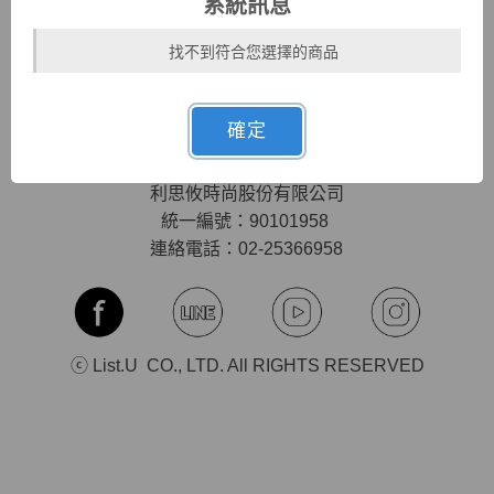
系統訊息
隱私權條款
會員專屬優惠
找不到符合您選擇的商品
聯絡我們
UU幣說明
購物須知
確定
MON-FRI (六日&國定假日休息)
10:00-12:30 l 14:00-17:00
利思攸時尚股份有限公司
統一編號：90101958
連絡電話：02-25366958
ⓒ List.U CO., LTD. All RIGHTS RESERVED