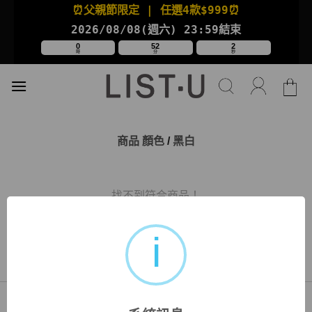
Skip
⏰父親節限定
| 任選4款
$999⏰
to
2026/08/08(週六
) 23:59結束
content
0
52
2
時
分
秒
商品 顏色
/
黑白
找不到符合商品！
關於我們
購物說明