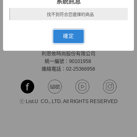
系統訊息
隱私權條款
會員專屬優惠
找不到符合您選擇的商品
聯絡我們
UU幣說明
購物須知
確定
MON-FRI (六日&國定假日休息)
10:00-12:30 l 14:00-17:00
利思攸時尚股份有限公司
統一編號：90101958
連絡電話：02-25366958
ⓒ List.U CO., LTD. All RIGHTS RESERVED