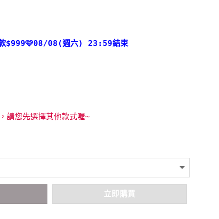
款
$999🩷08/08(週六) 23:59結束
，請您先選擇其他款式喔~
車
立即購買