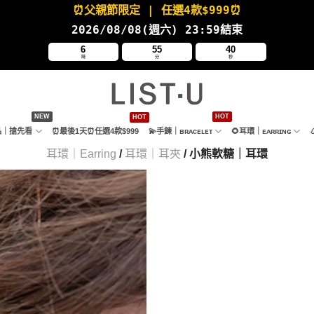
⏰父親節限定
| 任選4款
$999⏰
2026/08/08(週六
) 23:59結束
6
55
38
時
分
秒
新品｜搶先看
⏰最後1天⏰任選4款$999
💫手鍊｜ʙʀᴀᴄᴇʟᴇᴛ
🌻耳環｜ᴇᴀʀʀɪɴɢ
耳環｜Earring
/
耳環｜耳夾
/ 小熊軟糖｜耳環