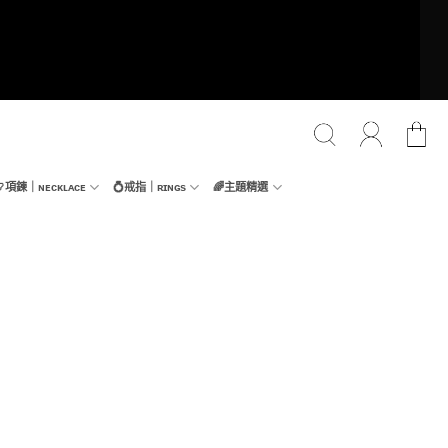
📿項鍊｜ɴᴇᴄᴋʟᴀᴄᴇ
💍戒指｜ʀɪɴɢs
🌈主題精選