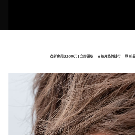
Skip
to
content
💍新會員送1000元 | 立即領取
🔥每月熱銷排行
🆕 