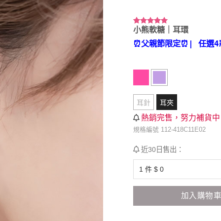
小熊軟糖｜耳環
評分
92
4.93
/ 5，已有
⏰父親節限定⏰
| 任選4
位顧客進
行評分
耳針
耳夾
熱銷完售，努力補貨中
規格編號 112-418C11E02
近30日售出：
加入購物