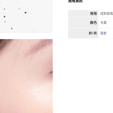
規格資訊
規格
成對銷
卡其
顏色
耳針
針/夾