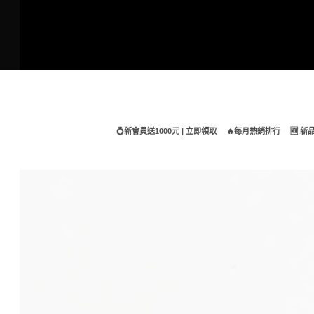
Skip
to
content
💍新會員送1000元 | 立即領取
🔥每月熱銷排行
🆕 