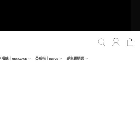
📿項鍊｜ɴᴇᴄᴋʟᴀᴄᴇ
💍戒指｜ʀɪɴɢs
🌈主題精選