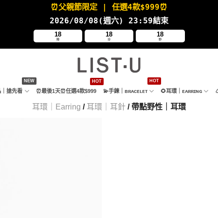
⏰父親節限定
| 任選4款
$999⏰
2026/08/08(週六
) 23:59結束
18
18
16
時
分
秒
新品｜搶先看
⏰最後1天⏰任選4款$999
💫手鍊｜ʙʀᴀᴄᴇʟᴇᴛ
🌻耳環｜ᴇᴀʀʀɪɴɢ
耳環｜Earring
/
耳環｜耳針
/ 帶點野性｜耳環