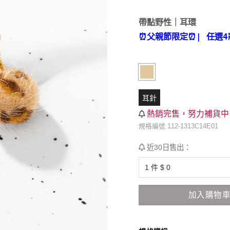
帶點野性｜耳環
⏰父親節限定⏰
| 任選4
耳針
熱銷完售，努力補貨中
規格編號 112-1313C14E01
近30日售出：
加入購物