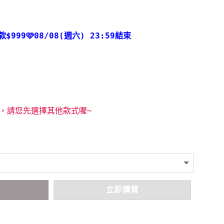
款
$999🩷08/08(週六) 23:59結束
，請您先選擇其他款式喔~
車
立即購買