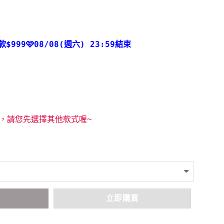
款
$999🩷08/08(週六) 23:59結束
，請您先選擇其他款式喔~
車
立即購買