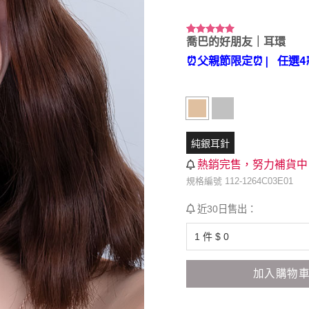
喬巴的好朋友｜耳環
評分
2
5.00
/ 5，已有
⏰父親節限定⏰
| 任選4
位顧客進行
評分
純銀耳針
熱銷完售，努力補貨中
規格編號 112-1264C03E01
近30日售出：
加入購物