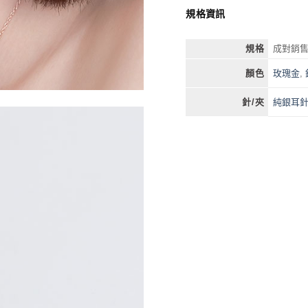
規格資訊
規格
成對銷
玫瑰金
,
顏色
純銀耳
針/夾