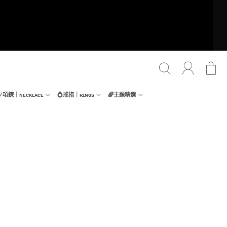
📿項鍊｜ɴᴇᴄᴋʟᴀᴄᴇ
💍戒指｜ʀɪɴɢs
🌈主題精選