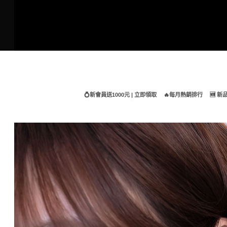
Skip
to
content
💍新會員送1000元 | 立即領取
🔥每月熱銷排行
🆕 