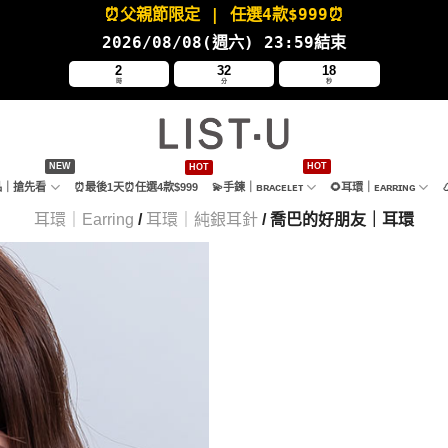
⏰父親節限定
| 任選4款
$999⏰
2026/08/08(週六
) 23:59結束
2
32
17
時
分
秒
新品｜搶先看
⏰最後1天⏰任選4款$999
💫手鍊｜ʙʀᴀᴄᴇʟᴇᴛ
🌻耳環｜ᴇᴀʀʀɪɴɢ
耳環｜Earring
/
耳環｜純銀耳針
/ 喬巴的好朋友｜耳環