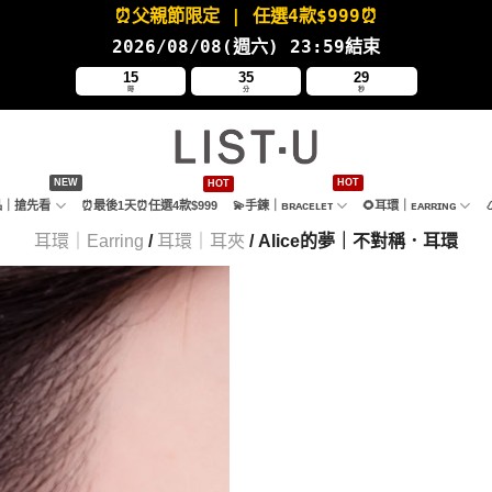
⏰父親節限定
| 任選4款
$999⏰
2026/08/08(週六
) 23:59結束
15
35
27
時
分
秒
新品｜搶先看
⏰最後1天⏰任選4款$999
💫手鍊｜ʙʀᴀᴄᴇʟᴇᴛ
🌻耳環｜ᴇᴀʀʀɪɴɢ
耳環｜Earring
/
耳環｜耳夾
/ Alice的夢｜不對稱．耳環