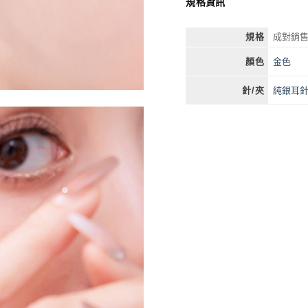
規格資訊
規格
成對銷售
金色
顏色
純銀耳
針/夾