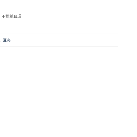
 不對稱耳環
針
,
耳夾