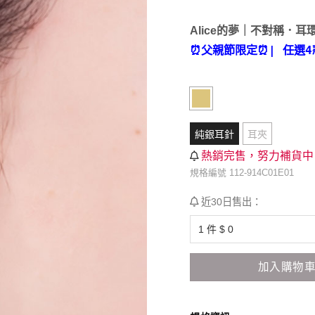
Alice的夢｜不對稱．耳
⏰父親節限定⏰
| 任選4
純銀耳針
耳夾
熱銷完售，努力補貨中
規格編號 112-914C01E01
近30日售出：
加入購物