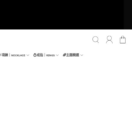
📿項鍊｜ɴᴇᴄᴋʟᴀᴄᴇ
💍戒指｜ʀɪɴɢs
🌈主題精選