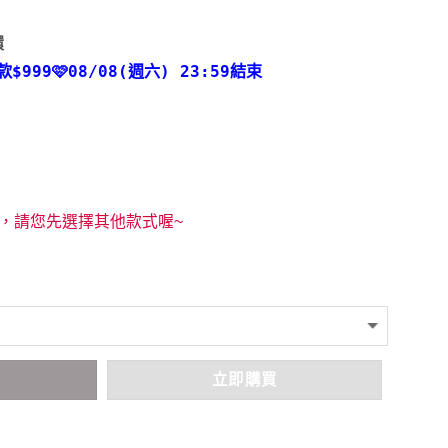
環
款
$999🩷08/08(週六) 23:59結束
，請您先選擇其他款式喔~
車
立即購買