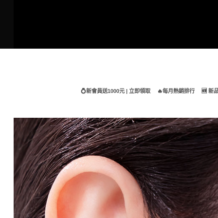
Skip
to
content
💍新會員送1000元 | 立即領取
🔥每月熱銷排行
🆕 