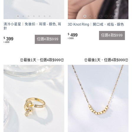
清冷小星星｜免後扣．耳環 - 銀色, 耳
3D Knot Ring｜開口戒．戒指 - 銀色
針
499
$
任選4款$999
399
$
599
任選4款$999
$
499
$
⏰最後1天．任選4款$999⏰
⏰最後1天．任選4款$999⏰