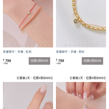
幸運御守｜手鍊 - 紅色
幸運御守｜手鍊 - 粉紅
799
799
$
$
任選4款$999
任選4款$999
899
899
$
$
⏰最後1天．任選4款$999⏰
⏰最後1天．任選4款$999⏰