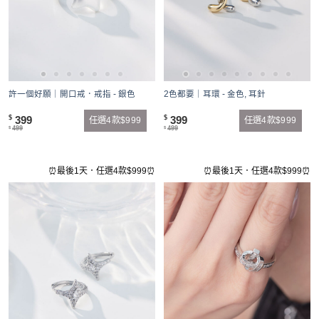
許一個好願｜開口戒．戒指 - 銀色
2色都要｜耳環 - 金色, 耳針
399
399
$
$
任選4款$999
任選4款$999
499
499
$
$
⏰最後1天．任選4款$999⏰
⏰最後1天．任選4款$999⏰