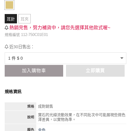
耳針
耳夾
熱銷完售，努力補貨中，請您先選擇其他款式喔~
規格編號 112-750C01E01
近30日售出：
加入購物車
立即購買
規格資訊
成對銷售
規格
寶石的光線流動效果，在不同批次中可能展現些微色
說明
澤差異，以實物為準。
金色
顏色