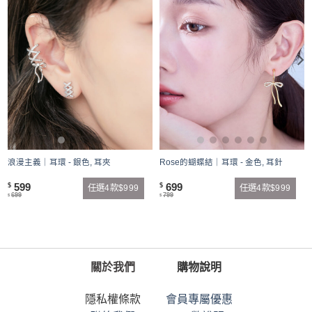
浪漫主義｜耳環 - 銀色, 耳夾
Rose的蝴蝶結｜耳環 - 金色, 耳針
599
699
$
$
任選4款$999
任選4款$999
699
799
$
$
關於我們
購物說明
隱私權條款
會員專屬優惠