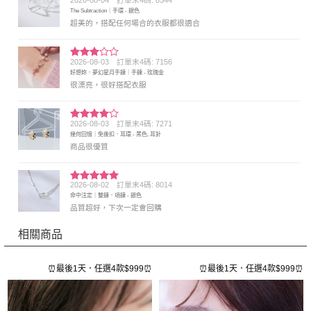
2026-08-04
訂單末4碼: 8344
評分
5
滿
The Subtraction｜手環 - 銀色
分 5
超美的，搭配任何場合的衣服都很適合
2026-08-03
訂單末4碼: 7156
評分
3
好想妳．夢幻星月手鍊｜手鍊 - 玫瑰金
滿分 5
很漂亮，很好搭配衣服
2026-08-03
訂單末4碼: 7271
評分
4
幾何回憶｜免後扣．耳環 - 黑色, 耳針
滿分 5
商品很優質
2026-08-02
訂單末4碼: 8014
評分
5
滿
命中注定｜雙鍊．項鍊 - 銀色
分 5
品質超好，下次一定會回購
相關商品
⏰
⏰最後1天．任選4款$999⏰
⏰最後1天．任選4款$999⏰