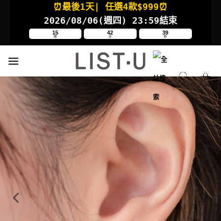
⏰最後1天
| 任選4款
$999⏰
Skip
to
2026/08/06(週四
) 23:59結束
content
15
42
39
時
分
秒