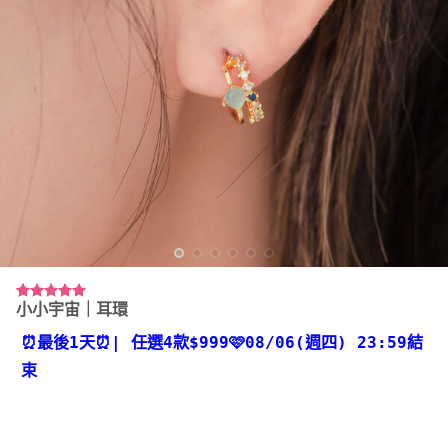
小小宇宙｜耳環
評分
21
4.95
/ 5，已有
位顧客進行
⏰最後1天⏰
| 任選4款
$999🩷08/06(週四) 23:59結
評分
束