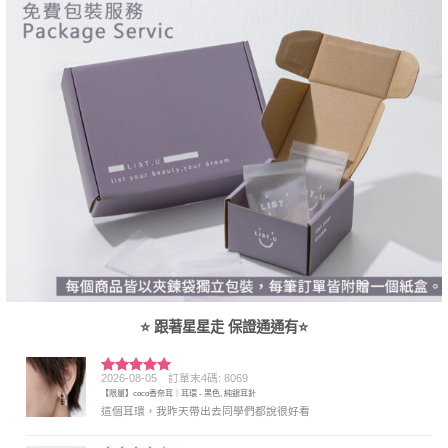
⭐ 跟著星星走 保證通通有⭐
2026-08-05
訂單末4碼: 8069
評分
5
滿
【限量】coco香奈耳｜耳環 - 黑色, 純銀耳針
分 5
這個耳環，我昨天帶出去同學們都說很好看