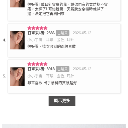
很好看! 戴耳針會癢的我，戴你們家的竟然都不會
癢，太棒了! 可惜我第一天戴脫安全帽時就掉了一
邊，決定把它再買回來
訂單末4碼: 2386
2026-05-12
已購買
評分
5
滿
分 5
小小宇宙｜耳環 - 金色, 耳針
很好看，這次收到的都很喜歡
訂單末4碼: 3918
2026-05-12
已購買
評分
5
滿
分 5
小小宇宙｜耳環 - 金色, 耳針
非常喜歡 出乎意料的質感超好
顯示更多