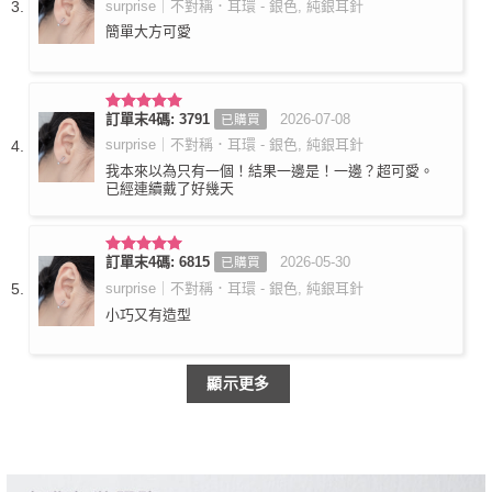
surprise｜不對稱．耳環 - 銀色, 純銀耳針
簡單大方可愛
訂單末4碼: 3791
2026-07-08
已購買
評分
5
滿
分 5
surprise｜不對稱．耳環 - 銀色, 純銀耳針
我本來以為只有一個！結果一邊是！一邊？超可愛。
已經連續戴了好幾天
訂單末4碼: 6815
2026-05-30
已購買
評分
5
滿
分 5
surprise｜不對稱．耳環 - 銀色, 純銀耳針
小巧又有造型
顯示更多