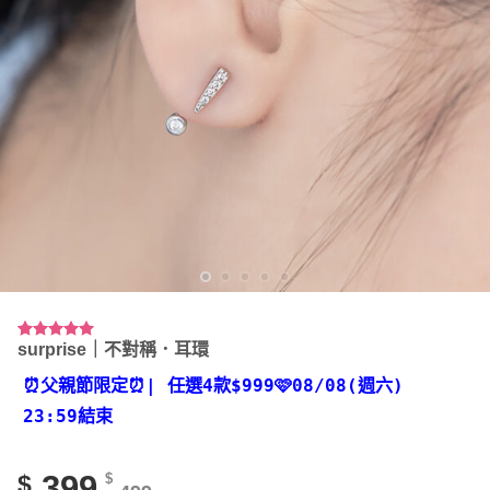
surprise｜不對稱．耳環
評分
23
4.91
/ 5，已有
位顧客進
⏰父親節限定⏰
| 任選4款
$999🩷08/08(週六)
行評分
23:59結束
399
$
$