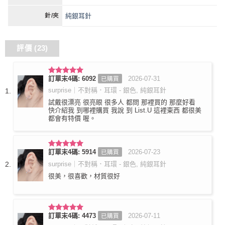
純銀耳針
針/夾
評價 (23)
訂單末4碼: 6092
2026-07-31
已購買
評分
5
滿
分 5
surprise｜不對稱．耳環 - 銀色, 純銀耳針
試戴很漂亮 很亮眼 很多人 都問 那裡買的 那麼好看
快介紹我 到哪裡購買 我說 到 List.U 這裡東西 都很美
都會有特價 喔。
訂單末4碼: 5914
2026-07-23
已購買
評分
5
滿
分 5
surprise｜不對稱．耳環 - 銀色, 純銀耳針
很美，很喜歡，材質很好
訂單末4碼: 4473
2026-07-11
已購買
評分
5
滿
分 5