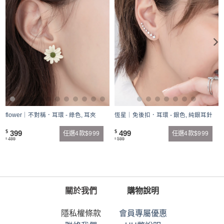
flower｜不對稱．耳環 - 綠色, 耳夾
恆星｜免後扣．耳環 - 銀色, 純銀耳針
399
499
$
$
任選4款$999
任選4款$999
499
599
$
$
關於我們
購物說明
隱私權條款
會員專屬優惠