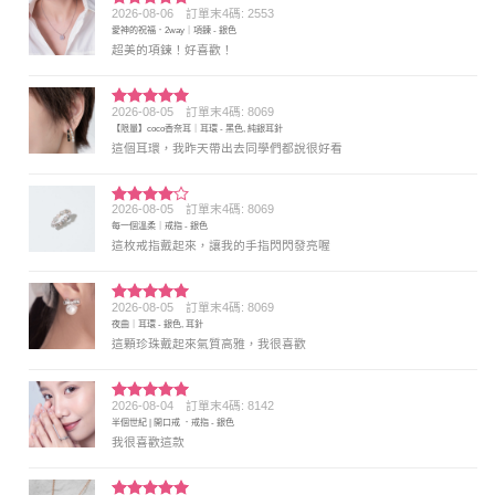
2026-08-06
訂單末4碼: 2553
評分
5
滿
愛神的祝福．2way｜項鍊 - 銀色
分 5
超美的項鍊！好喜歡！
2026-08-05
訂單末4碼: 8069
評分
5
滿
【限量】coco香奈耳｜耳環 - 黑色, 純銀耳針
分 5
這個耳環，我昨天帶出去同學們都說很好看
2026-08-05
訂單末4碼: 8069
評分
4
每一個溫柔｜戒指 - 銀色
滿分 5
這枚戒指戴起來，讓我的手指閃閃發亮喔
2026-08-05
訂單末4碼: 8069
評分
5
滿
夜曲｜耳環 - 銀色, 耳針
分 5
這顆珍珠戴起來氣質高雅，我很喜歡
2026-08-04
訂單末4碼: 8142
評分
5
滿
半個世紀 | 開口戒 ．戒指 - 銀色
分 5
我很喜歡這款