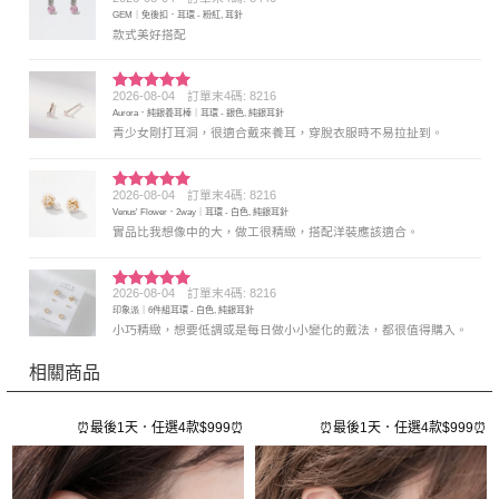
評分
5
滿
GEM｜免後扣．耳環 - 粉紅, 耳針
分 5
款式美好搭配
2026-08-04
訂單末4碼: 8216
評分
5
滿
Aurora．純銀養耳棒｜耳環 - 銀色, 純銀耳針
分 5
青少女剛打耳洞，很適合戴來養耳，穿脫衣服時不易拉扯到。
2026-08-04
訂單末4碼: 8216
評分
5
滿
Venus' Flower．2way｜耳環 - 白色, 純銀耳針
分 5
實品比我想像中的大，做工很精緻，搭配洋裝應該適合。
2026-08-04
訂單末4碼: 8216
評分
5
滿
印象派｜6件組耳環 - 白色, 純銀耳針
分 5
小巧精緻，想要低調或是每日做小小變化的戴法，都很值得購入。
相關商品
⏰
⏰最後1天．任選4款$999⏰
⏰最後1天．任選4款$999⏰