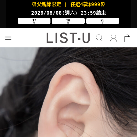
Skip
⏰父親節限定
| 任選4款
$999⏰
to
2026/08/08(週六
) 23:59結束
content
17
36
24
時
分
秒