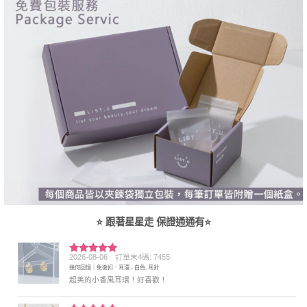
⭐ 跟著星星走 保證通通有⭐
2026-08-06
訂單末4碼: 7455
評分
5
滿
幾何回憶｜免後扣．耳環 - 白色, 耳針
分 5
超美的小香風耳環！好喜歡！