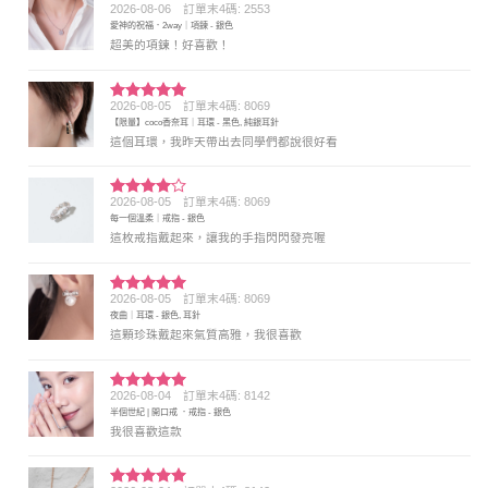
2026-08-06
訂單末4碼: 2553
評分
5
滿
愛神的祝福．2way｜項鍊 - 銀色
分 5
超美的項鍊！好喜歡！
2026-08-05
訂單末4碼: 8069
評分
5
滿
【限量】coco香奈耳｜耳環 - 黑色, 純銀耳針
分 5
這個耳環，我昨天帶出去同學們都說很好看
2026-08-05
訂單末4碼: 8069
評分
4
每一個溫柔｜戒指 - 銀色
滿分 5
這枚戒指戴起來，讓我的手指閃閃發亮喔
2026-08-05
訂單末4碼: 8069
評分
5
滿
夜曲｜耳環 - 銀色, 耳針
分 5
這顆珍珠戴起來氣質高雅，我很喜歡
2026-08-04
訂單末4碼: 8142
評分
5
滿
半個世紀 | 開口戒 ．戒指 - 銀色
分 5
我很喜歡這款