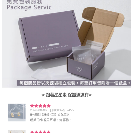
⭐ 跟著星星走 保證通通有⭐
2026-08-06
訂單末4碼: 7455
評分
5
滿
幾何回憶｜免後扣．耳環 - 白色, 耳針
分 5
超美的小香風耳環！好喜歡！