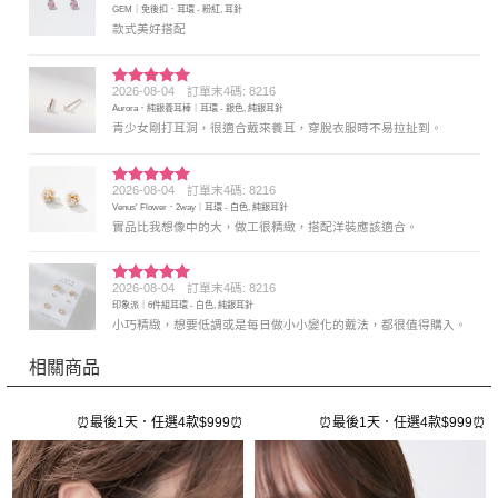
GEM｜免後扣．耳環 - 粉紅, 耳針
分 5
款式美好搭配
2026-08-04
訂單末4碼: 8216
評分
5
滿
Aurora．純銀養耳棒｜耳環 - 銀色, 純銀耳針
分 5
青少女剛打耳洞，很適合戴來養耳，穿脫衣服時不易拉扯到。
2026-08-04
訂單末4碼: 8216
評分
5
滿
Venus' Flower．2way｜耳環 - 白色, 純銀耳針
分 5
實品比我想像中的大，做工很精緻，搭配洋裝應該適合。
2026-08-04
訂單末4碼: 8216
評分
5
滿
印象派｜6件組耳環 - 白色, 純銀耳針
分 5
小巧精緻，想要低調或是每日做小小變化的戴法，都很值得購入。
相關商品
⏰
⏰最後1天．任選4款$999⏰
⏰最後1天．任選4款$999⏰