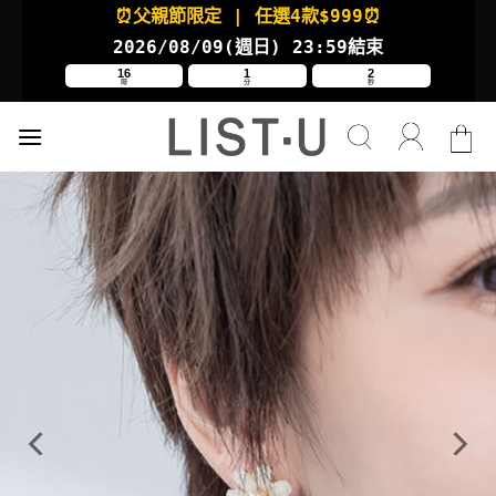
Skip
⏰父親節限定
| 任選4款
$999⏰
to
2026/08/09(週日
) 23:59結束
content
16
1
1
時
分
秒