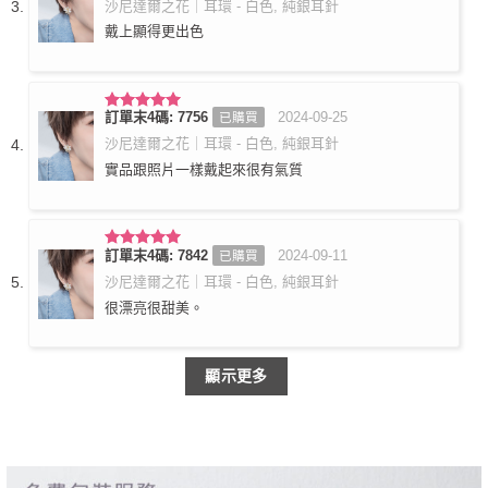
沙尼達爾之花｜耳環 - 白色, 純銀耳針
戴上顯得更出色
訂單末4碼: 7756
2024-09-25
已購買
評分
5
滿
分 5
沙尼達爾之花｜耳環 - 白色, 純銀耳針
實品跟照片一樣戴起來很有氣質
訂單末4碼: 7842
2024-09-11
已購買
評分
5
滿
分 5
沙尼達爾之花｜耳環 - 白色, 純銀耳針
很漂亮很甜美。
顯示更多