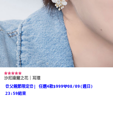
沙尼達爾之花｜耳環
評分
54
4.94
/ 5，已有
位顧客進
⏰父親節限定⏰
| 任選4款
$999🩷08/09(週日)
行評分
23:59結束