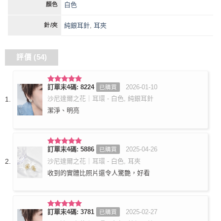
白色
顏色
純銀耳針
,
耳夾
針/夾
評價 (54)
訂單末4碼: 8224
2026-01-10
已購買
評分
5
滿
分 5
沙尼達爾之花｜耳環 - 白色, 純銀耳針
潔淨、明亮
訂單末4碼: 5886
2025-04-26
已購買
評分
5
滿
分 5
沙尼達爾之花｜耳環 - 白色, 耳夾
收到的實體比照片還令人驚艷，好看
訂單末4碼: 3781
2025-02-27
已購買
評分
5
滿
分 5