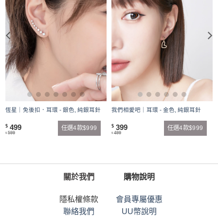
恆星｜免後扣．耳環 - 銀色, 純銀耳針
我們相愛吧｜耳環 - 金色, 純銀耳針
499
399
$
$
任選4款$999
任選4款$999
599
499
$
$
關於我們
購物說明
隱私權條款
會員專屬優惠
聯絡我們
UU幣說明