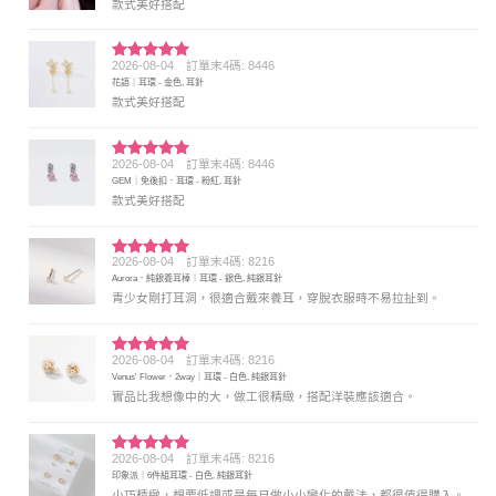
款式美好搭配
2026-08-04
訂單末4碼: 8446
評分
5
滿
花語｜耳環 - 金色, 耳針
分 5
款式美好搭配
2026-08-04
訂單末4碼: 8446
評分
5
滿
GEM｜免後扣．耳環 - 粉紅, 耳針
分 5
款式美好搭配
2026-08-04
訂單末4碼: 8216
評分
5
滿
Aurora．純銀養耳棒｜耳環 - 銀色, 純銀耳針
分 5
青少女剛打耳洞，很適合戴來養耳，穿脫衣服時不易拉扯到。
2026-08-04
訂單末4碼: 8216
評分
5
滿
Venus' Flower．2way｜耳環 - 白色, 純銀耳針
分 5
實品比我想像中的大，做工很精緻，搭配洋裝應該適合。
2026-08-04
訂單末4碼: 8216
評分
5
滿
印象派｜6件組耳環 - 白色, 純銀耳針
分 5
小巧精緻，想要低調或是每日做小小變化的戴法，都很值得購入。