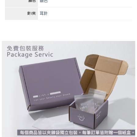
銀色
顏色
耳針
針/夾