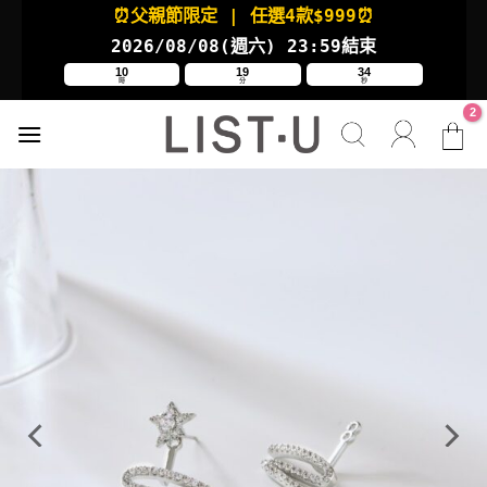
Skip
⏰父親節限定
| 任選4款
$999⏰
to
2026/08/08(週六
) 23:59結束
content
10
19
33
時
分
秒