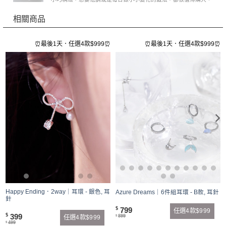
相關商品
⏰
⏰最後1天．任選4款$999⏰
⏰最後1天．任選4款$999⏰
Happy Ending．2way｜耳環 - 銀色, 耳
Azure Dreams｜6件組耳環 - B款, 耳針
針
799
$
任選4款$999
399
$
899
任選4款$999
$
499
$