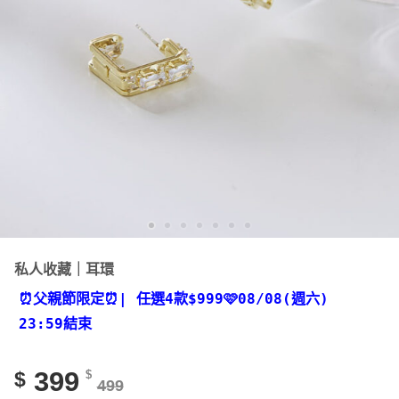
私人收藏｜耳環
⏰父親節限定⏰
| 任選4款
$999🩷08/08(週六)
23:59結束
399
$
$
499