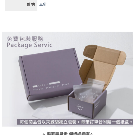
耳針
針/夾
⭐ 跟著星星走 保證通通有⭐