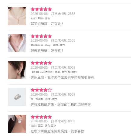
2026-08-06
訂單末4碼: 2553
評分
5
滿
心意｜項鍊 - 金色
分 5
超美的項鍊！好喜歡！
2026-08-06
訂單末4碼: 2553
評分
5
滿
愛神的祝福．2way｜項鍊 - 銀色
分 5
超美的項鍊！好喜歡！
2026-08-05
訂單末4碼: 8069
評分
5
滿
【限量】coco香奈耳｜耳環 - 黑色, 純銀耳針
分 5
這個耳環，我昨天帶出去同學們都說很好看
2026-08-05
訂單末4碼: 8069
評分
4
每一個溫柔｜戒指 - 銀色
滿分 5
這枚戒指戴起來，讓我的手指閃閃發亮喔
2026-08-05
訂單末4碼: 8069
評分
5
滿
夜曲｜耳環 - 銀色, 耳針
分 5
這顆珍珠戴起來氣質高雅，我很喜歡