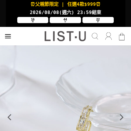
Skip
⏰父親節限定
| 任選4款
$999⏰
to
2026/08/08(週六
) 23:59結束
content
16
44
21
時
分
秒