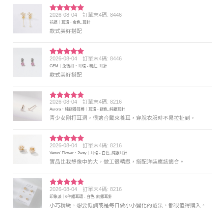
2026-08-04
訂單末4碼: 8446
評分
5
滿
花語｜耳環 - 金色, 耳針
分 5
款式美好搭配
2026-08-04
訂單末4碼: 8446
評分
5
滿
GEM｜免後扣．耳環 - 粉紅, 耳針
分 5
款式美好搭配
2026-08-04
訂單末4碼: 8216
評分
5
滿
Aurora．純銀養耳棒｜耳環 - 銀色, 純銀耳針
分 5
青少女剛打耳洞，很適合戴來養耳，穿脫衣服時不易拉扯到。
2026-08-04
訂單末4碼: 8216
評分
5
滿
Venus' Flower．2way｜耳環 - 白色, 純銀耳針
分 5
實品比我想像中的大，做工很精緻，搭配洋裝應該適合。
2026-08-04
訂單末4碼: 8216
評分
5
滿
印象派｜6件組耳環 - 白色, 純銀耳針
分 5
小巧精緻，想要低調或是每日做小小變化的戴法，都很值得購入。