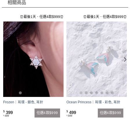
相關商品
⏰
⏰最後1天．任選4款$999⏰
⏰最後1天．任選4款$999⏰
Frozen｜耳環 - 銀色, 耳針
Ocean Princess｜耳環 - 彩色, 耳針
399
499
$
$
任選4款$999
任選4款$999
499
599
$
$