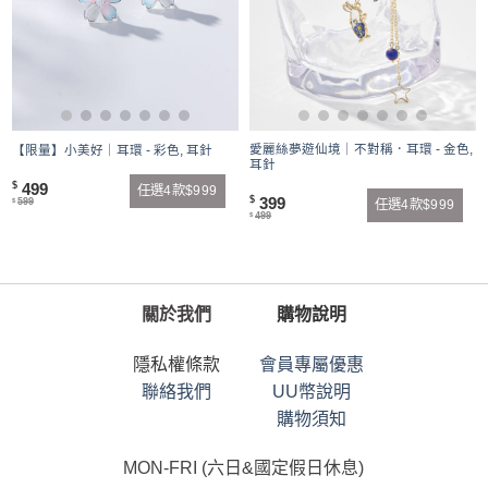
愛麗絲夢遊仙境｜不對稱．耳環 - 金色,
【限量】小美好｜耳環 - 彩色, 耳針
耳針
499
$
任選4款$999
399
$
599
任選4款$999
$
499
$
關於我們
購物說明
隱私權條款
會員專屬優惠
聯絡我們
UU幣說明
購物須知
MON-FRI (六日&國定假日休息)