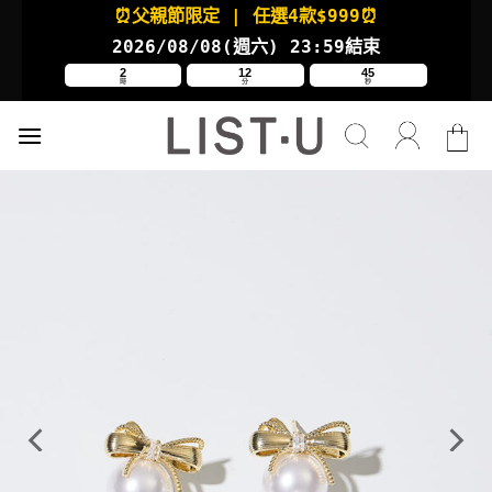
Skip
⏰父親節限定
| 任選4款
$999⏰
to
2026/08/08(週六
) 23:59結束
content
2
12
45
時
分
秒