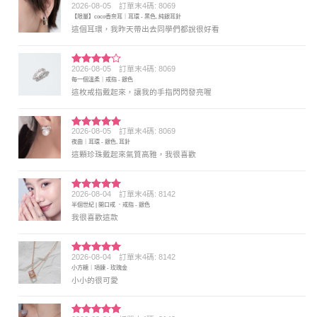
2026-08-05
訂單末4碼: 8069
評分
5
滿
【限量】coco香奈耳｜耳環 - 黑色, 純銀耳針
分 5
這個耳環，我昨天帶出去同學們都說很好看
2026-08-05
訂單末4碼: 8069
評分
4
每一個溫柔｜戒指 - 銀色
滿分 5
這枚戒指戴起來，讓我的手指閃閃發亮喔
2026-08-05
訂單末4碼: 8069
評分
5
滿
夜曲｜耳環 - 銀色, 耳針
分 5
這顆珍珠戴起來氣質高雅，我很喜歡
2026-08-04
訂單末4碼: 8142
評分
5
滿
半個世紀 | 開口戒 ．戒指 - 銀色
分 5
我很喜歡這款
2026-08-04
訂單末4碼: 8142
評分
5
滿
小方糖｜項鍊 - 玫瑰金
分 5
小小的很可愛