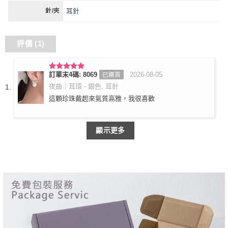
耳針
針/夾
評價 (1)
訂單末4碼: 8069
2026-08-05
已購買
評分
5
滿
分 5
夜曲｜耳環 - 銀色, 耳針
這顆珍珠戴起來氣質高雅，我很喜歡
顯示更多