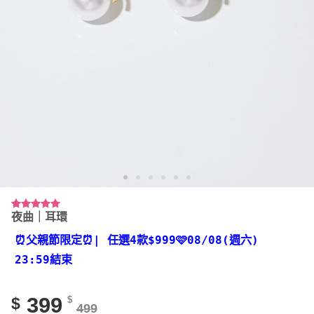
夜曲｜耳環
評分
1
5.00
/ 5，已有
位顧客進行
⏰父親節限定⏰
| 任選4款
$999🩷08/08(週六)
評分
23:59結束
399
$
$
499