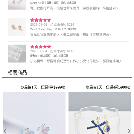
Aurora．純銀養耳棒｜耳環 - 銀色, 純銀耳針
分 5
青少女剛打耳洞，很適合戴來養耳，穿脫衣服時不易拉扯到。
2026-08-04
訂單末4碼: 8216
評分
5
滿
Venus' Flower．2way｜耳環 - 白色, 純銀耳針
分 5
實品比我想像中的大，做工很精緻，搭配洋裝應該適合。
2026-08-04
訂單末4碼: 8216
評分
5
滿
印象派｜6件組耳環 - 白色, 純銀耳針
分 5
小巧精緻，想要低調或是每日做小小變化的戴法，都很值得購入。
相關商品
⏰
⏰最後1天．任選4款$999⏰
⏰最後1天．任選4款$999⏰