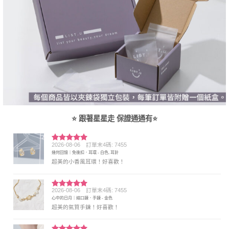
⭐ 跟著星星走 保證通通有⭐
2026-08-06
訂單末4碼: 7455
評分
5
滿
幾何回憶｜免後扣．耳環 - 白色, 耳針
分 5
超美的小香風耳環！好喜歡！
2026-08-06
訂單末4碼: 7455
評分
5
滿
心中的日月｜縮口鍊．手鍊 - 金色
分 5
超美的氣質手鍊！好喜歡！