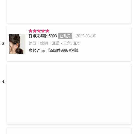
訂單末4碼: 5903
2025-06-18
已購買
評分
5
滿
分 5
輪廓．鈦鋼｜耳環 - 三角, 耳針
喜歡💕 而且滿四件999超划算