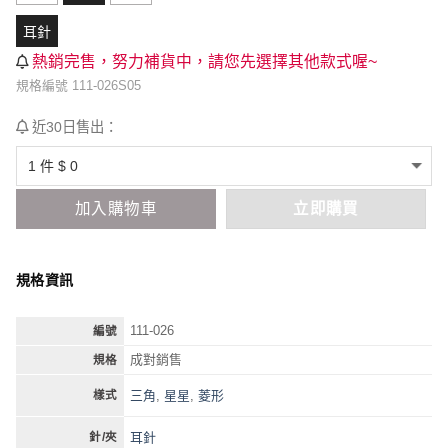
耳針
熱銷完售，努力補貨中，請您先選擇其他款式喔~
規格編號 111-026S05
近30日售出：
加入購物車
立即購買
規格資訊
111-026
編號
成對銷售
規格
三角
,
星星
,
菱形
樣式
耳針
針/夾