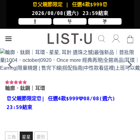
Skip
⏰父親節限定
| 任選4款
$999⏰
to
2026/08/08(週六
) 23:59結束
content
0
51
36
時
分
秒
輪廓．鈦鋼｜耳環
評分
43
4.95
/ 5，已有
位顧客進行
⏰父親節限定⏰
| 任選4款
$999🩷08/08(週六)
評分
23:59結束
三角
星星
菱形