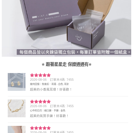
⭐ 跟著星星走 保證通通有⭐
2026-08-06
訂單末4碼: 7455
評分
5
滿
幾何回憶｜免後扣．耳環 - 白色, 耳針
分 5
超美的小香風耳環！好喜歡！
2026-08-06
訂單末4碼: 7455
評分
5
滿
心中的日月｜縮口鍊．手鍊 - 金色
分 5
超美的氣質手鍊！好喜歡！
2026-08-06
訂單末4碼: 7455