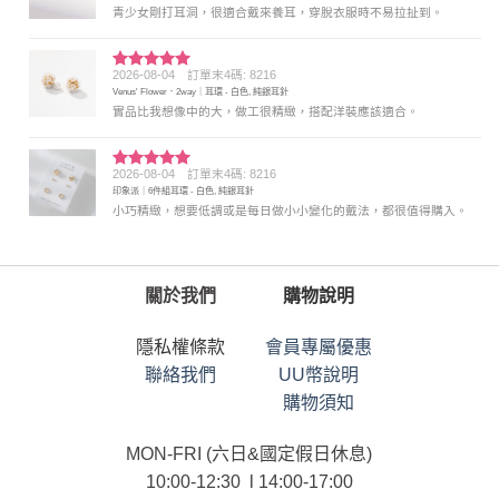
青少女剛打耳洞，很適合戴來養耳，穿脫衣服時不易拉扯到。
2026-08-04
訂單末4碼: 8216
評分
5
滿
Venus' Flower．2way｜耳環 - 白色, 純銀耳針
分 5
實品比我想像中的大，做工很精緻，搭配洋裝應該適合。
2026-08-04
訂單末4碼: 8216
評分
5
滿
印象派｜6件組耳環 - 白色, 純銀耳針
分 5
小巧精緻，想要低調或是每日做小小變化的戴法，都很值得購入。
關於我們
購物說明
隱私權條款
會員專屬優惠
聯絡我們
UU幣說明
購物須知
MON-FRI (六日&國定假日休息)
10:00-12:30 l 14:00-17:00