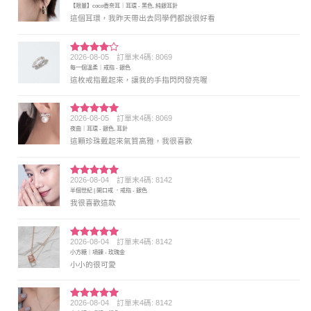
【限量】coco香奈耳｜耳環 - 黑色, 純銀耳針
分 5
這個耳環，我昨天帶出去同學們都說很好看
2026-08-05
訂單末4碼: 8069
評分
4
每一個溫柔｜戒指 - 銀色
滿分 5
這枚戒指戴起來，讓我的手指閃閃發亮喔
2026-08-05
訂單末4碼: 8069
評分
5
滿
夜曲｜耳環 - 銀色, 耳針
分 5
這顆珍珠戴起來氣質高雅，我很喜歡
2026-08-04
訂單末4碼: 8142
評分
5
滿
半個世紀 | 開口戒 ．戒指 - 銀色
分 5
我很喜歡這款
2026-08-04
訂單末4碼: 8142
評分
5
滿
小方糖｜項鍊 - 玫瑰金
分 5
小小的很可愛
2026-08-04
訂單末4碼: 8142
評分
5
滿