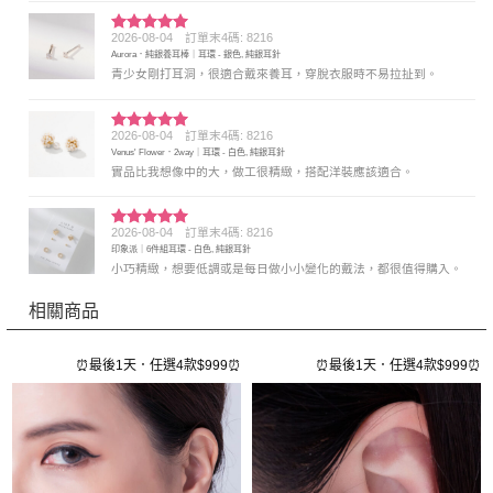
2026-08-04
訂單末4碼: 8216
評分
5
滿
Aurora．純銀養耳棒｜耳環 - 銀色, 純銀耳針
分 5
青少女剛打耳洞，很適合戴來養耳，穿脫衣服時不易拉扯到。
2026-08-04
訂單末4碼: 8216
評分
5
滿
Venus' Flower．2way｜耳環 - 白色, 純銀耳針
分 5
實品比我想像中的大，做工很精緻，搭配洋裝應該適合。
2026-08-04
訂單末4碼: 8216
評分
5
滿
印象派｜6件組耳環 - 白色, 純銀耳針
分 5
小巧精緻，想要低調或是每日做小小變化的戴法，都很值得購入。
相關商品
⏰
⏰最後1天．任選4款$999⏰
⏰最後1天．任選4款$999⏰