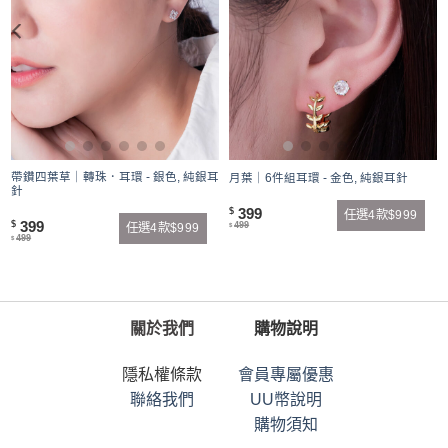
帶鑽四葉草｜轉珠．耳環 - 銀色, 純銀耳
月葉｜6件組耳環 - 金色, 純銀耳針
針
399
$
任選4款$999
399
$
499
任選4款$999
$
499
$
關於我們
購物說明
隱私權條款
會員專屬優惠
聯絡我們
UU幣說明
購物須知