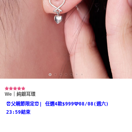
We｜純銀耳環
評分
9
4.89
/ 5，已有
位顧客進
⏰父親節限定⏰
| 任選4款
$999🩷08/08(週六)
行評分
23:59結束