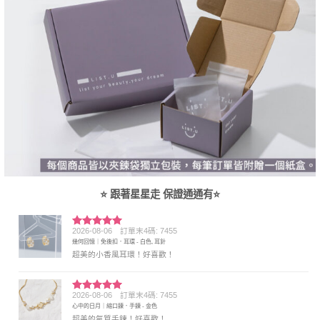
⭐ 跟著星星走 保證通通有⭐
2026-08-06
訂單末4碼: 7455
評分
5
滿
幾何回憶｜免後扣．耳環 - 白色, 耳針
分 5
超美的小香風耳環！好喜歡！
2026-08-06
訂單末4碼: 7455
評分
5
滿
心中的日月｜縮口鍊．手鍊 - 金色
分 5
超美的氣質手鍊！好喜歡！