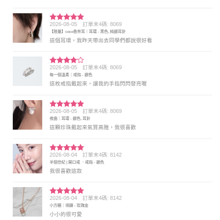
2026-08-05
訂單末4碼: 8069
評分
5
滿
【限量】coco香奈耳｜耳環 - 黑色, 純銀耳針
分 5
這個耳環，我昨天帶出去同學們都說很好看
2026-08-05
訂單末4碼: 8069
評分
4
每一個溫柔｜戒指 - 銀色
滿分 5
這枚戒指戴起來，讓我的手指閃閃發亮喔
2026-08-05
訂單末4碼: 8069
評分
5
滿
夜曲｜耳環 - 銀色, 耳針
分 5
這顆珍珠戴起來氣質高雅，我很喜歡
2026-08-04
訂單末4碼: 8142
評分
5
滿
半個世紀 | 開口戒 ．戒指 - 銀色
分 5
我很喜歡這款
2026-08-04
訂單末4碼: 8142
評分
5
滿
小方糖｜項鍊 - 玫瑰金
分 5
小小的很可愛