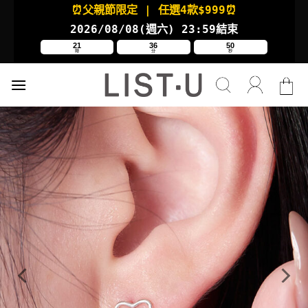
Skip
⏰父親節限定
| 任選4款
$999⏰
to
2026/08/08(週六
) 23:59結束
content
21
36
49
時
分
秒