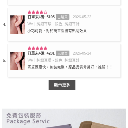
訂單末4碼: 5105
2026-05-22
已購買
評分
4
滿分 5
We｜純銀耳環 - 銀色, 純銀耳針
小巧可愛，對於簡單穿搭有點睛效果
訂單末4碼: 4201
2026-05-14
已購買
評分
5
滿
分 5
We｜純銀耳環 - 銀色, 純銀耳針
寄貨速度快，包裝完整，產品品質非常好，推薦！！
顯示更多