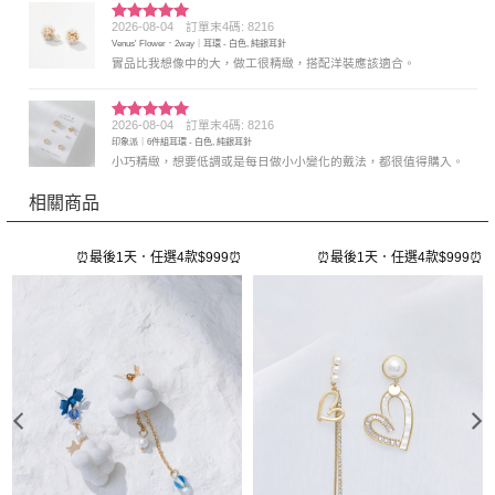
2026-08-04
訂單末4碼: 8216
評分
5
滿
Venus' Flower．2way｜耳環 - 白色, 純銀耳針
分 5
實品比我想像中的大，做工很精緻，搭配洋裝應該適合。
2026-08-04
訂單末4碼: 8216
評分
5
滿
印象派｜6件組耳環 - 白色, 純銀耳針
分 5
小巧精緻，想要低調或是每日做小小變化的戴法，都很值得購入。
相關商品
⏰
⏰最後1天．任選4款$999⏰
⏰最後1天．任選4款$999⏰