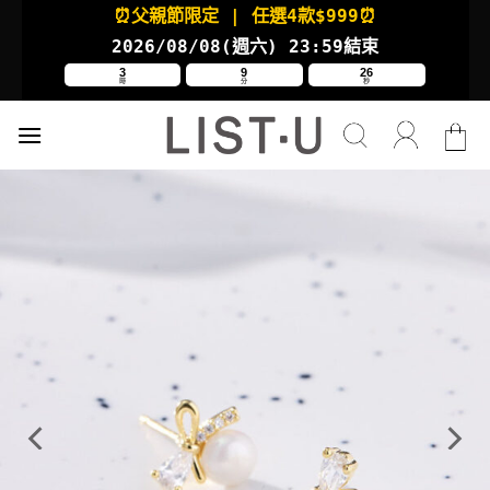
Skip
⏰父親節限定
| 任選4款
$999⏰
to
2026/08/08(週六
) 23:59結束
content
3
9
26
時
分
秒