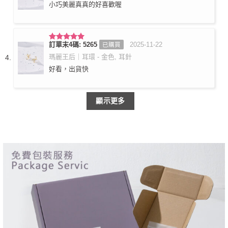
小巧美麗真真的好喜歡喔
訂單末4碼: 5265
2025-11-22
已購買
評分
5
滿
分 5
瑪麗王后｜耳環 - 金色, 耳針
好看，出貨快
顯示更多