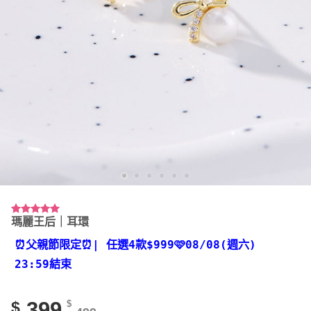
瑪麗王后｜耳環
評分
4
5.00
/ 5，已有
位顧客進行
⏰父親節限定⏰
| 任選4款
$999🩷08/08(週六)
評分
23:59結束
399
$
$