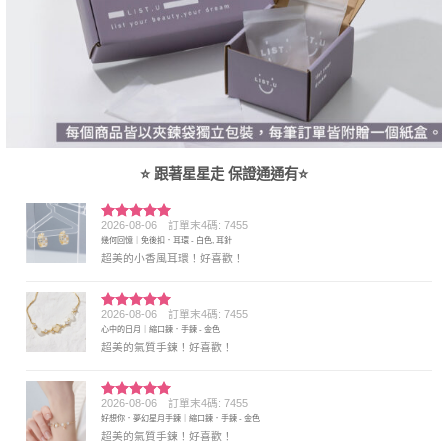
⭐ 跟著星星走 保證通通有⭐
2026-08-06
訂單末4碼: 7455
評分
5
滿
幾何回憶｜免後扣．耳環 - 白色, 耳針
分 5
超美的小香風耳環！好喜歡！
2026-08-06
訂單末4碼: 7455
評分
5
滿
心中的日月｜縮口鍊．手鍊 - 金色
分 5
超美的氣質手鍊！好喜歡！
2026-08-06
訂單末4碼: 7455
評分
5
滿
好想你．夢幻星月手鍊｜縮口鍊．手鍊 - 金色
分 5
超美的氣質手鍊！好喜歡！