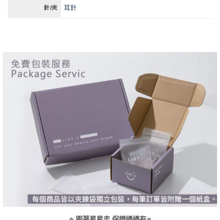
耳針
針/夾
⭐ 跟著星星走 保證通通有⭐