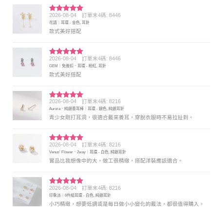
2026-08-04
訂單末4碼: 8446
評分
5
滿
花語｜耳環 - 金色, 耳針
分 5
款式美好搭配
2026-08-04
訂單末4碼: 8446
評分
5
滿
GEM｜免後扣．耳環 - 粉紅, 耳針
分 5
款式美好搭配
2026-08-04
訂單末4碼: 8216
評分
5
滿
Aurora．純銀養耳棒｜耳環 - 銀色, 純銀耳針
分 5
青少女剛打耳洞，很適合戴來養耳，穿脫衣服時不易拉扯到。
2026-08-04
訂單末4碼: 8216
評分
5
滿
Venus' Flower．2way｜耳環 - 白色, 純銀耳針
分 5
實品比我想像中的大，做工很精緻，搭配洋裝應該適合。
2026-08-04
訂單末4碼: 8216
評分
5
滿
印象派｜6件組耳環 - 白色, 純銀耳針
分 5
小巧精緻，想要低調或是每日做小小變化的戴法，都很值得購入。