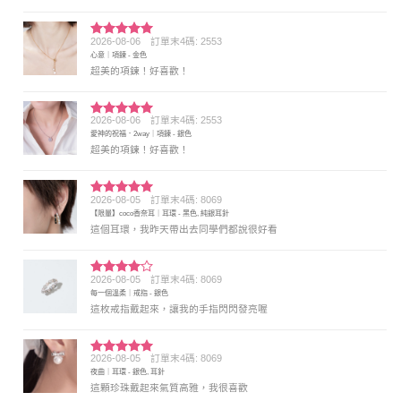
2026-08-06
訂單末4碼: 2553
評分
5
滿
心意｜項鍊 - 金色
分 5
超美的項鍊！好喜歡！
2026-08-06
訂單末4碼: 2553
評分
5
滿
愛神的祝福．2way｜項鍊 - 銀色
分 5
超美的項鍊！好喜歡！
2026-08-05
訂單末4碼: 8069
評分
5
滿
【限量】coco香奈耳｜耳環 - 黑色, 純銀耳針
分 5
這個耳環，我昨天帶出去同學們都說很好看
2026-08-05
訂單末4碼: 8069
評分
4
每一個溫柔｜戒指 - 銀色
滿分 5
這枚戒指戴起來，讓我的手指閃閃發亮喔
2026-08-05
訂單末4碼: 8069
評分
5
滿
夜曲｜耳環 - 銀色, 耳針
分 5
這顆珍珠戴起來氣質高雅，我很喜歡