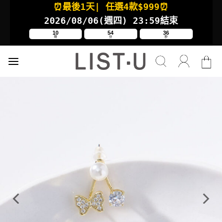
⏰最後1天
| 任選4款
$999⏰
Skip
to
2026/08/06(週四
) 23:59結束
content
10
54
36
時
分
秒