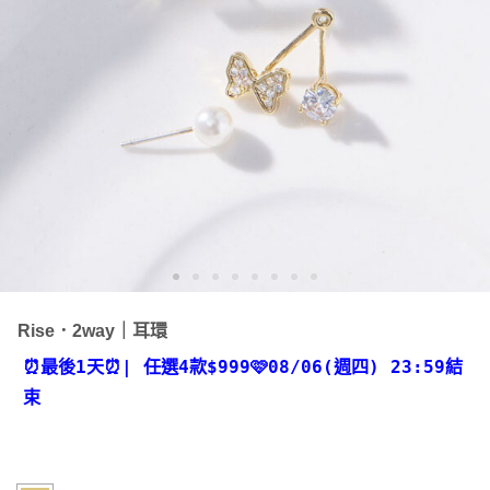
Rise．2way｜耳環
⏰最後1天⏰
| 任選4款
$999🩷08/06(週四) 23:59結
束