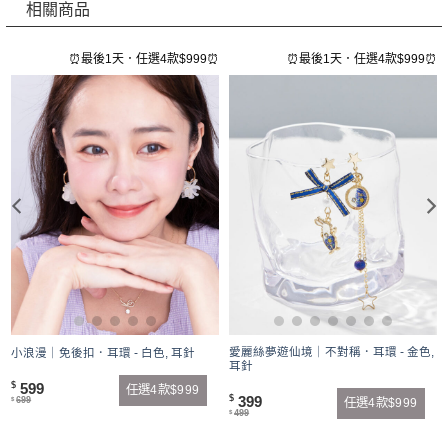
相關商品
⏰
⏰最後1天．任選4款$999⏰
⏰最後1天．任選4款$999⏰
愛麗絲夢遊仙境｜不對稱．耳環 - 金色,
小浪漫｜免後扣．耳環 - 白色, 耳針
耳針
599
$
任選4款$999
399
$
699
任選4款$999
$
499
$