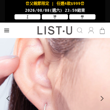
Skip
⏰父親節限定
| 任選4款
$999⏰
to
2026/08/08(週六
) 23:59結束
content
7
38
45
時
分
秒