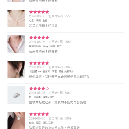
超美的項鍊！好喜歡！
2026-08-06
訂單末4碼: 2553
評分
5
滿
心意｜項鍊 - 金色
分 5
超美的項鍊！好喜歡！
2026-08-06
訂單末4碼: 2553
評分
5
滿
愛神的祝福．2way｜項鍊 - 銀色
分 5
超美的項鍊！好喜歡！
2026-08-05
訂單末4碼: 8069
評分
5
滿
【限量】coco香奈耳｜耳環 - 黑色, 純銀耳針
分 5
這個耳環，我昨天帶出去同學們都說很好看
2026-08-05
訂單末4碼: 8069
評分
4
每一個溫柔｜戒指 - 銀色
滿分 5
這枚戒指戴起來，讓我的手指閃閃發亮喔
2026-08-05
訂單末4碼: 8069
評分
5
滿
夜曲｜耳環 - 銀色, 耳針
分 5
這顆珍珠戴起來氣質高雅，我很喜歡