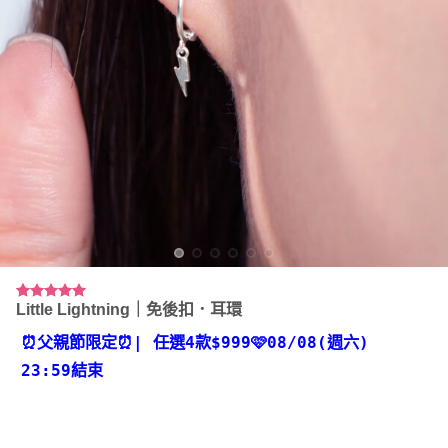
Little Lightning｜免後扣．耳環
評分
3
5.00
/ 5，已有
位顧客進行
⏰父親節限定⏰
| 任選4款
$999🩷08/08(週六)
評分
23:59結束