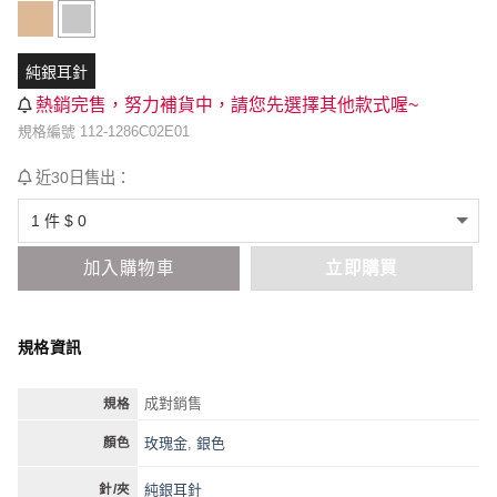
純銀耳針
熱銷完售，努力補貨中，請您先選擇其他款式喔~
規格編號 112-1286C02E01
近30日售出：
加入購物車
立即購買
規格資訊
成對銷售
規格
玫瑰金
,
銀色
顏色
純銀耳針
針/夾