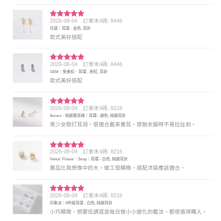
2026-08-04
訂單末4碼: 8446
評分
5
滿
花語｜耳環 - 金色, 耳針
分 5
款式美好搭配
2026-08-04
訂單末4碼: 8446
評分
5
滿
GEM｜免後扣．耳環 - 粉紅, 耳針
分 5
款式美好搭配
2026-08-04
訂單末4碼: 8216
評分
5
滿
Aurora．純銀養耳棒｜耳環 - 銀色, 純銀耳針
分 5
青少女剛打耳洞，很適合戴來養耳，穿脫衣服時不易拉扯到。
2026-08-04
訂單末4碼: 8216
評分
5
滿
Venus' Flower．2way｜耳環 - 白色, 純銀耳針
分 5
實品比我想像中的大，做工很精緻，搭配洋裝應該適合。
2026-08-04
訂單末4碼: 8216
評分
5
滿
印象派｜6件組耳環 - 白色, 純銀耳針
分 5
小巧精緻，想要低調或是每日做小小變化的戴法，都很值得購入。