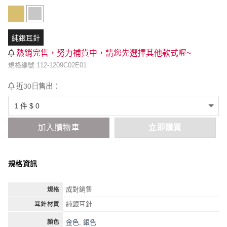
純銀耳針
熱銷完售，努力補貨中，請您先選擇其他款式喔~
規格編號 112-1209C02E01
近30日售出：
加入購物車
立即購買
規格資訊
成對銷售
規格
純銀耳針
耳針材質
金色
,
銀色
顏色