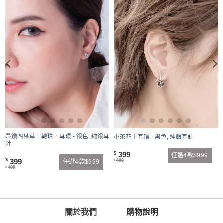
帶鑽四葉草｜轉珠．耳環 - 銀色, 純銀耳
針
小茶花｜耳環 - 黑色, 純銀耳針
針
399
$
任選4款$999
399
$
499
任選4款$999
$
499
$
關於我們
購物說明