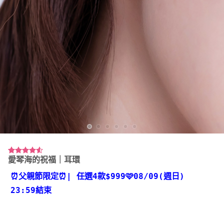
愛琴海的祝福｜耳環
評分
2
4.50
/ 5，已有
位顧客進
⏰父親節限定⏰
| 任選4款
$999🩷08/09(週日)
行評分
23:59結束