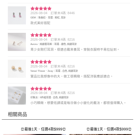
2026-08-04
訂單末4碼: 8446
評分
5
滿
GEM｜免後扣．耳環 - 粉紅, 耳針
分 5
款式美好搭配
2026-08-04
訂單末4碼: 8216
評分
5
滿
Aurora．純銀養耳棒｜耳環 - 銀色, 純銀耳針
分 5
青少女剛打耳洞，很適合戴來養耳，穿脫衣服時不易拉扯到。
2026-08-04
訂單末4碼: 8216
評分
5
滿
Venus' Flower．2way｜耳環 - 白色, 純銀耳針
分 5
實品比我想像中的大，做工很精緻，搭配洋裝應該適合。
2026-08-04
訂單末4碼: 8216
評分
5
滿
印象派｜6件組耳環 - 白色, 純銀耳針
分 5
小巧精緻，想要低調或是每日做小小變化的戴法，都很值得購入。
相關商品
⏰
⏰最後1天．任選4款$999⏰
⏰最後1天．任選4款$999⏰