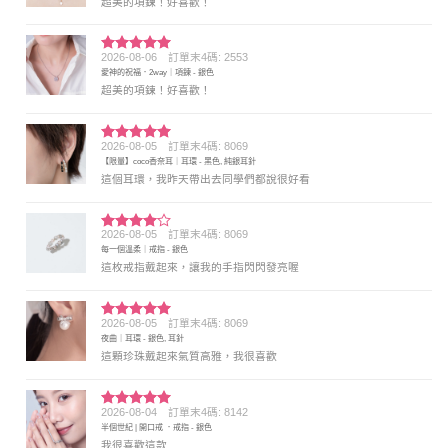
超美的項鍊！好喜歡！
2026-08-06
訂單末4碼: 2553
評分
5
滿
愛神的祝福．2way｜項鍊 - 銀色
分 5
超美的項鍊！好喜歡！
2026-08-05
訂單末4碼: 8069
評分
5
滿
【限量】coco香奈耳｜耳環 - 黑色, 純銀耳針
分 5
這個耳環，我昨天帶出去同學們都說很好看
2026-08-05
訂單末4碼: 8069
評分
4
每一個溫柔｜戒指 - 銀色
滿分 5
這枚戒指戴起來，讓我的手指閃閃發亮喔
2026-08-05
訂單末4碼: 8069
評分
5
滿
夜曲｜耳環 - 銀色, 耳針
分 5
這顆珍珠戴起來氣質高雅，我很喜歡
2026-08-04
訂單末4碼: 8142
評分
5
滿
半個世紀 | 開口戒 ．戒指 - 銀色
分 5
我很喜歡這款