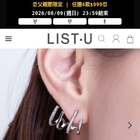
Skip
⏰父親節限定
| 任選4款
$999⏰
to
2026/08/09(週日
) 23:59結束
content
14
23
5
時
分
秒