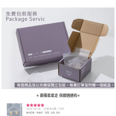
⭐ 跟著星星走 保證通通有⭐
2026-08-06
訂單末4碼: 7455
評分
5
滿
幾何回憶｜免後扣．耳環 - 白色, 耳針
分 5