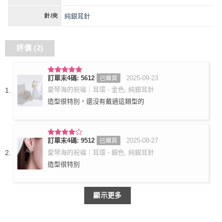
純銀耳針
針/夾
評價 (2)
訂單末4碼: 5612
2025-09-23
已購買
評分
5
滿
分 5
愛琴海的祝福｜耳環 - 金色, 純銀耳針
造型很特別，還沒有戴過這類型的
訂單末4碼: 9512
2025-08-27
已購買
評分
4
滿分 5
愛琴海的祝福｜耳環 - 銀色, 純銀耳針
造型很特別
顯示更多