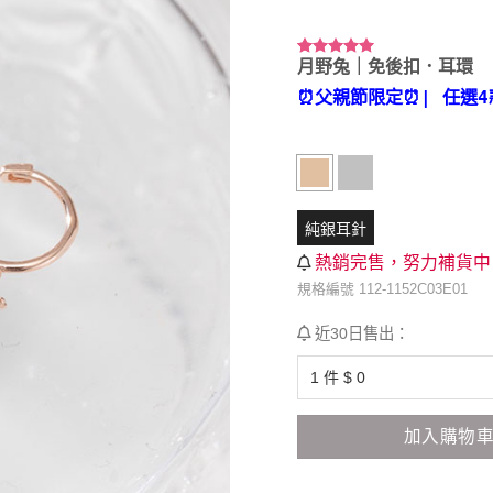
月野兔｜免後扣．耳環
評分
1
5.00
/ 5，已有
⏰父親節限定⏰
| 任選4
位顧客進行
評分
純銀耳針
熱銷完售，努力補貨中
規格編號 112-1152C03E01
近30日售出：
加入購物