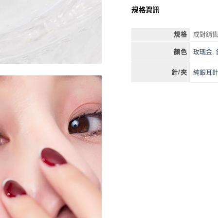
規格資訊
規格
成對銷
玫瑰金
,
顏色
純銀耳
針/夾