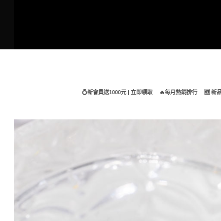
Skip
to
content
💍新會員送1000元 | 立即領取
🔥每月熱銷排行
🆕 