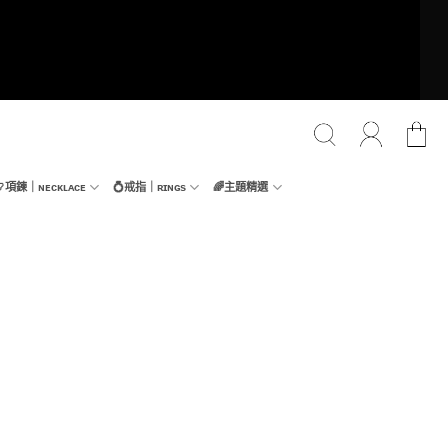
📿項鍊｜ɴᴇᴄᴋʟᴀᴄᴇ
💍戒指｜ʀɪɴɢs
🌈主題精選