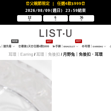
⏰父親節限定
| 任選4款
$999⏰
2026/08/09(週日
) 23:59結束
12
6
35
時
分
秒
新品｜搶先看
⏰最後1天⏰任選4款$999
💫手鍊｜ʙʀᴀᴄᴇʟᴇᴛ
🌻耳環｜ᴇᴀʀʀɪɴɢ
耳環｜Earring
/
耳環｜免後扣
/ 月野兔｜免後扣．耳環