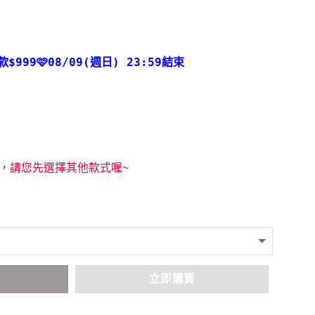
款
$999🩷08/09(週日) 23:59結束
，請您先選擇其他款式喔~
車
立即購買